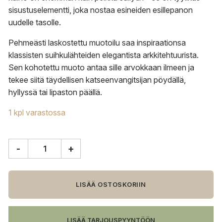
sisustuselementti, joka nostaa esineiden esillepanon
uudelle tasolle.
Pehmeästi laskostettu muotoilu saa inspiraationsa
klassisten suihkulähteiden elegantista arkkitehtuurista.
Sen kohotettu muoto antaa sille arvokkaan ilmeen ja
tekee siitä täydellisen katseenvangitsijan pöydällä,
hyllyssä tai lipaston päällä.
1 kpl varastossa
-
+
ferm
LIVING
Fountain
kulho,
LISÄÄ OSTOSKORIIN
suuri
määrä
LISÄÄ TARJOUSPYYNTÖÖN