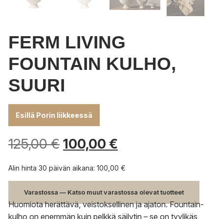
FERM LIVING
FOUNTAIN KULHO,
SUURI
Esillä Porin liikkeessä
125,00
€
100,00
€
Alin hinta 30 päivän aikana:
100,00
€
Varastossa — Katso muut varastossa olevat tuotteet
Huomiota herättävä, veistoksellinen ja ajaton. Fountain-
kulho on enemmän kuin pelkkä säilytin – se on tyylikäs