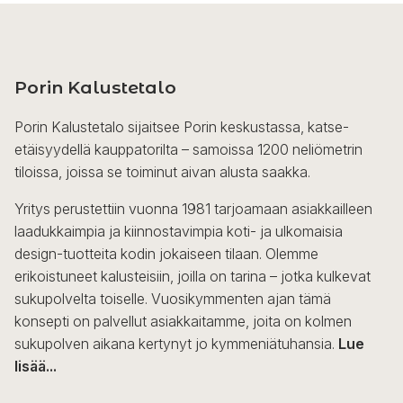
Porin Kalustetalo
Porin Kalustetalo sijaitsee Porin keskustassa, katse-
etäisyydellä kauppatorilta – samoissa 1200 neliömetrin
tiloissa, joissa se toiminut aivan alusta saakka.
Yritys perustettiin vuonna 1981 tarjoamaan asiakkailleen
laadukkaimpia ja kiinnostavimpia koti- ja ulkomaisia
design-tuotteita kodin jokaiseen tilaan. Olemme
erikoistuneet kalusteisiin, joilla on tarina – jotka kulkevat
sukupolvelta toiselle. Vuosikymmenten ajan tämä
konsepti on palvellut asiakkaitamme, joita on kolmen
sukupolven aikana kertynyt jo kymmeniätuhansia.
Lue
lisää...