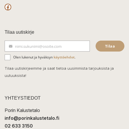
F
a
c
Tilaa uutiskirje
e
Tilaa
nimi.sukunimi@osoite.com
b
S
ä
o
Olen lukenut ja hyväksyn
käyttöehdot
.
h
k
o
Tilaa uutiskirjeemme ja saat tietoa uusimmista tarjouksista ja
ö
uutuuksista!
k
p
o
s
t
YHTEYSTIEDOT
i
Porin Kalustetalo
info@porinkalustetalo.fi
02 633 3150