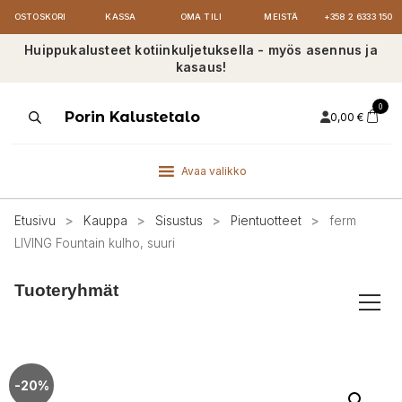
OSTOSKORI
KASSA
OMA TILI
MEISTÄ
+358 2 6333 150
Huippukalusteet kotiinkuljetuksella - myös asennus ja
kasaus!
0
Products
Porin Kalustetalo
0,00
€
search
Avaa valikko
Etusivu
>
Kauppa
>
Sisustus
>
Pientuotteet
>
ferm
LIVING Fountain kulho, suuri
Tuoteryhmät
-20%