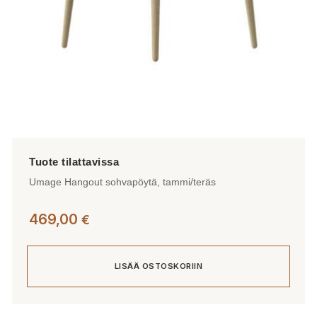
sivulla.
Umage Hangout sohvapöytä, tammi/teräs
469,00
€
LISÄÄ OSTOSKORIIN