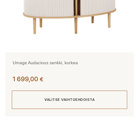
Umage Audacious senkki, korkea
1 699,00
€
VALITSE VAIHTOEHDOISTA
Tällä
tuotteella
on