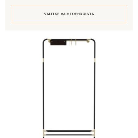
VALITSE VAIHTOEHDOISTA
Tällä
tuotteella
on
useampi
muunnelma.
Voit
tehdä
valinnat
tuotteen
sivulla.