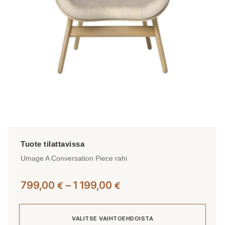
valinnat
tuotteen
sivulla.
Umage A Conversation Piece rahi
Hintaluokka:
799,00
–
1 199,00
€
€
799,00 €
-
VALITSE VAIHTOEHDOISTA
1