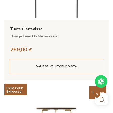
Umage Lean On Me naulakko
269,00
€
VALITSE VAIHTOEHDOISTA
Tällä
Esillä Porin
tuotteella
liikkeessä
Tarjous
0
on
useampi
muunnelma.