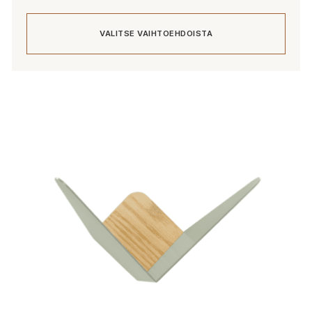
VALITSE VAIHTOEHDOISTA
Tällä
tuotteella
on
useampi
muunnelma.
Voit
tehdä
valinnat
tuotteen
sivulla.