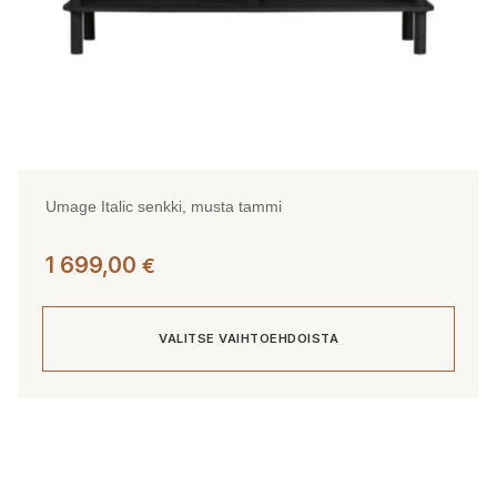
Umage Italic senkki, musta tammi
1 699,00
€
VALITSE VAIHTOEHDOISTA
Tällä
tuotteella
on
useampi