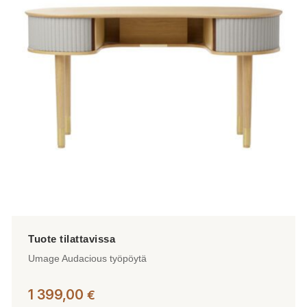
Voit
tehdä
valinnat
tuotteen
sivulla.
Umage Audacious työpöytä
1 399,00
€