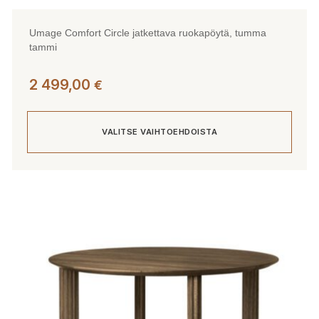
Umage Comfort Circle jatkettava ruokapöytä, tumma
tammi
2 499,00
€
VALITSE VAIHTOEHDOISTA
Tällä
tuotteella
on
useampi
muunnelma.
Voit
tehdä
valinnat