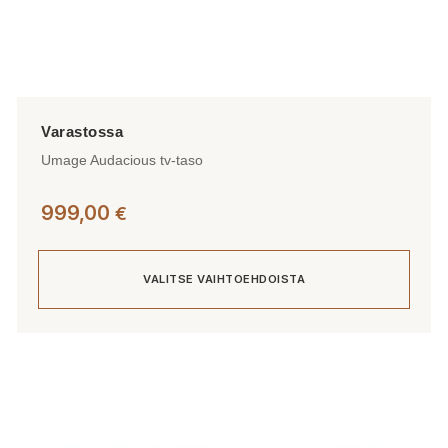
Umage Audacious tv-taso
999,00
€
VALITSE VAIHTOEHDOISTA
Tällä
tuotteella
on
useampi
muunnelma.