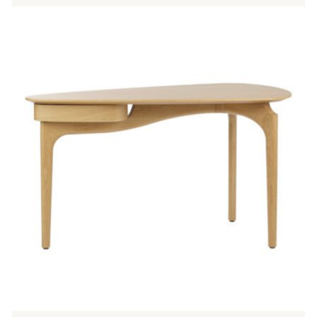
Tällä
tuotteella
on
useampi
muunnelma.
Voit
tehdä
valinnat
tuotteen
sivulla.