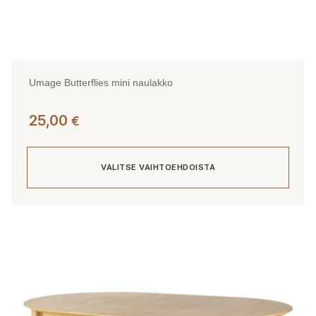
Umage Butterflies mini naulakko
25,00
€
VALITSE VAIHTOEHDOISTA
Tällä
tuotteella
on
useampi
muunnelma.
Voit