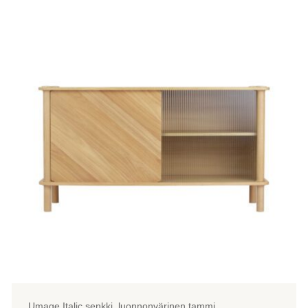
Umage Italic senkki, luonnonvärinen tammi