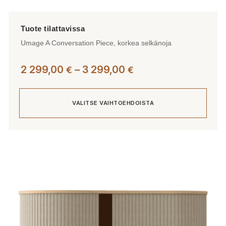
Umage A Conversation Piece, korkea selkänoja
Hintaluokka:
2 299,00
–
3 299,00
€
€
2
299,00 €
VALITSE VAIHTOEHDOISTA
-
3
299,00 €
Tällä
tuotteella
on
useampi
muunnelma.
Voit
tehdä
valinnat