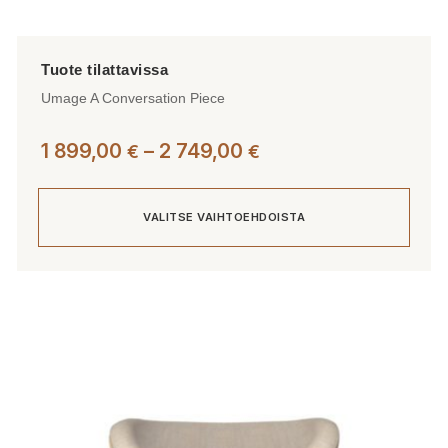
Umage A Conversation Piece
Hintaluokka:
1 899,00
–
2 749,00
€
€
1
899,00 €
VALITSE VAIHTOEHDOISTA
-
2
749,00 €
Tällä
tuotteella
on
useampi
muunnelma.
Voit
tehdä