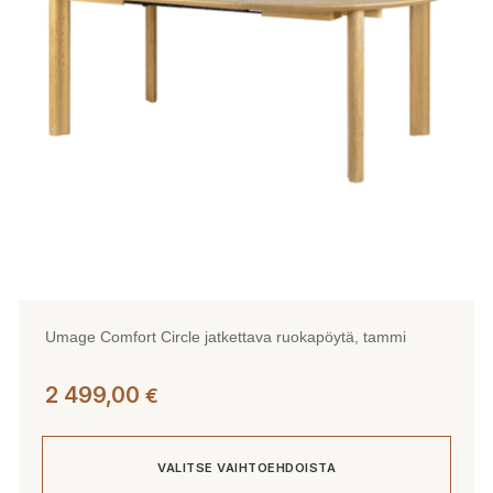
tehdä
valinnat
tuotteen
sivulla.
Umage Comfort Circle jatkettava ruokapöytä, tammi
2 499,00
€
VALITSE VAIHTOEHDOISTA