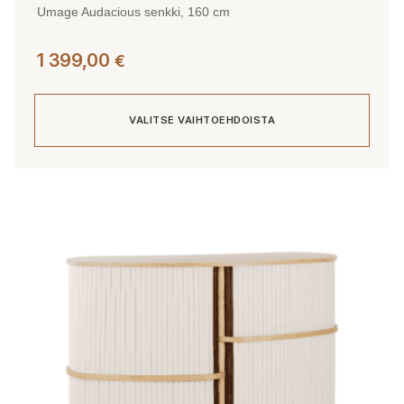
Umage Audacious senkki, 160 cm
1 399,00
€
VALITSE VAIHTOEHDOISTA
Tällä
tuotteella
on
useampi
muunnelma.
Voit
tehdä
valinnat
tuotteen
sivulla.