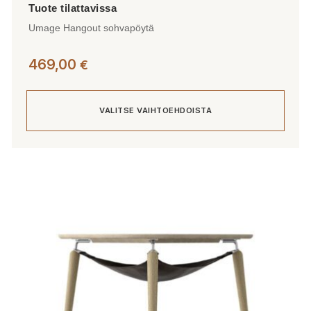
Umage Hangout sohvapöytä
469,00
€
VALITSE VAIHTOEHDOISTA
Tällä
tuotteella
on
useampi
muunnelma.
Voit
tehdä
valinnat
tuotteen