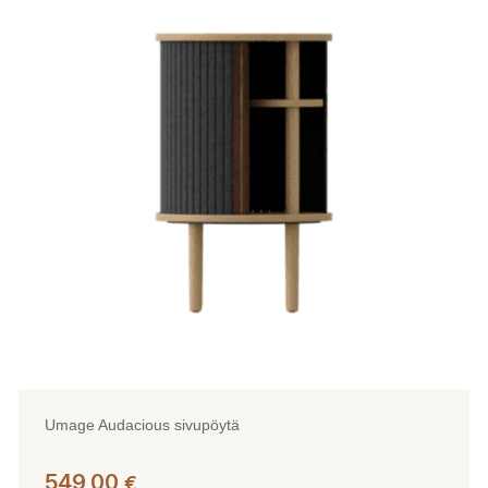
useampi
muunnelma.
Voit
tehdä
valinnat
tuotteen
sivulla.
Umage Audacious sivupöytä
549,00
€