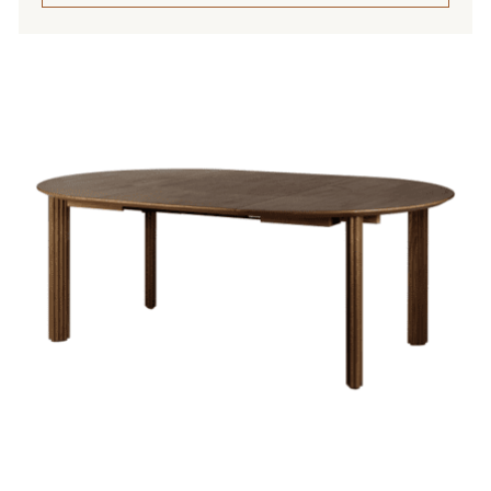
Tällä
tuotteella
on
useampi
muunnelma.
Voit
tehdä
valinnat
tuotteen
sivulla.