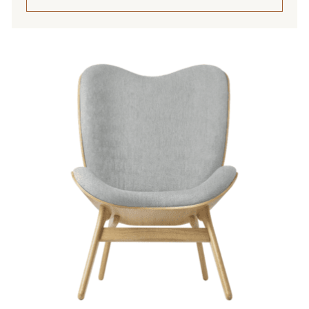
199,00 €
Tällä
tuotteella
on
useampi
muunnelma.
Voit
tehdä
valinnat
tuotteen
sivulla.