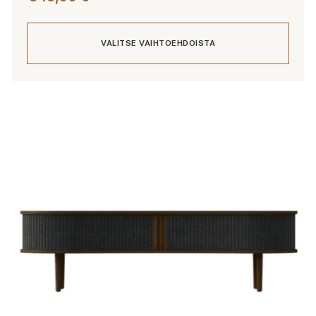
VALITSE VAIHTOEHDOISTA
Tällä
tuotteella
on
useampi
muunnelma.
Voit
tehdä
valinnat
tuotteen
sivulla.