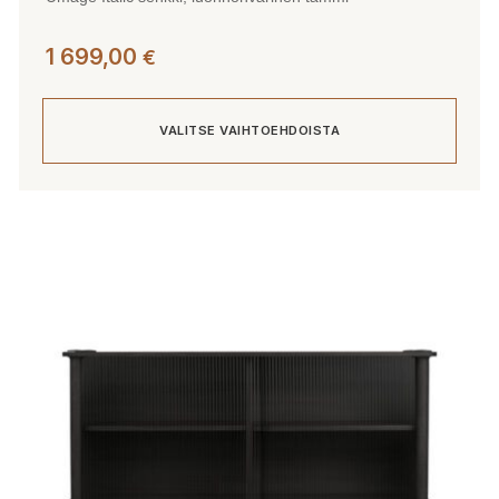
1 699,00
€
VALITSE VAIHTOEHDOISTA
Tällä
tuotteella
on
useampi
muunnelma.
Voit
tehdä
valinnat
tuotteen
sivulla.