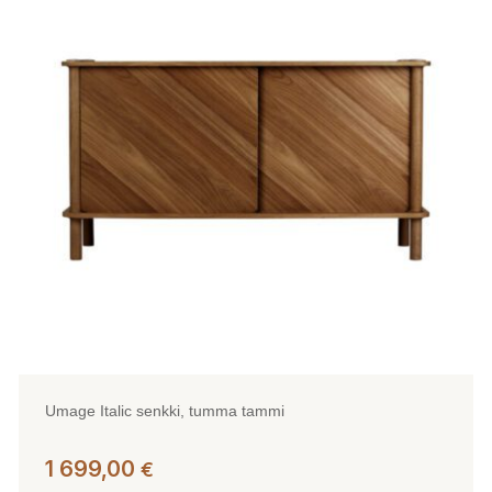
muunnelma.
Voit
tehdä
valinnat
tuotteen
sivulla.
Umage Italic senkki, tumma tammi
1 699,00
€