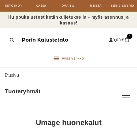
OSTOSKORI
KASSA
OMA TILI
MEISTÄ
+358 2 6333 150
Huippukalusteet kotiinkuljetuksella - myös asennus ja
kasaus!
0
Products
Porin Kalustetalo
0,00
€
search
Avaa valikko
Etusivu
Tuoteryhmät
Umage huonekalut