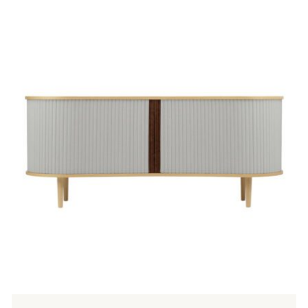
Tällä
tuotteella
on
useampi
muunnelma.
Voit
tehdä
valinnat
tuotteen
sivulla.