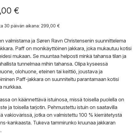
,00
€
nta 30 päivän aikana:
299,00
€
 valmistama ja Søren Ravn Christensenin suunnittelema
akkara. Paff on monikäyttöinen jakkara, joka mukautuu kotisi
peidesi mukaan. Se muuntaa helposti minkä tahansa tilan ja
uhallista tunnelmaa mihin tahansa. Olipa kyseessä
huone, olohuone, eteinen tai keittiö, joustava ja
iminen Paff-jakkara on suunniteltu parantamaan kotisi
ta nurkkaa.
assa on käännettävä istuinosa, missä toisella puolella on
e ja toisella tarjotin. Pehmustettu istuin on saatavilla
sä vakiovärissä, jotka on valmistettu 100 % kierrätetystä
ns-kankaasta. Tukeva tammirunko kruunaa jakkaran
.