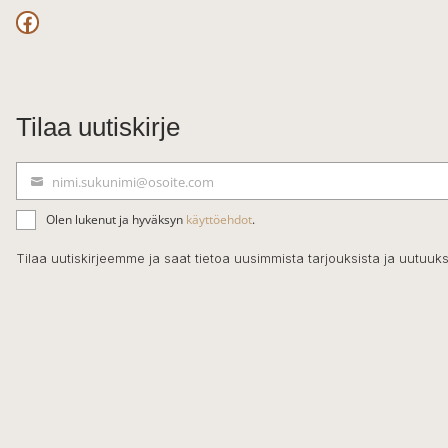
Facebook
Tilaa uutiskirje
nimi.sukunimi@osoite.com
S
ä
Olen lukenut ja hyväksyn
käyttöehdot
.
h
k
Tilaa uutiskirjeemme ja saat tietoa uusimmista tarjouksista ja uutuuks
ö
p
o
s
t
i