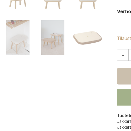
Verho
Tilaus
-
Umag
Paff
jakkar
matal
määrä
Tuotet
Jakkar
Jakkar