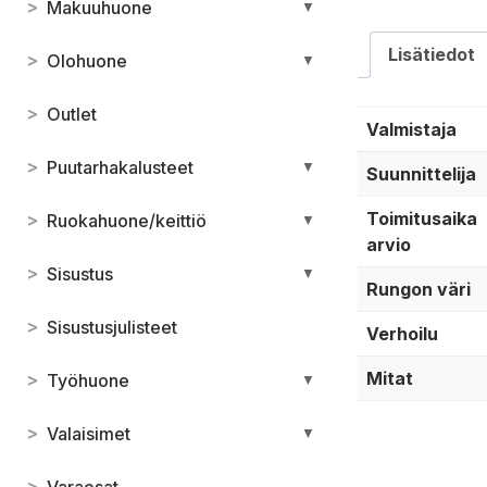
>
Makuuhuone
▼
Lisätiedot
>
Olohuone
▼
>
Outlet
Valmistaja
>
Puutarhakalusteet
▼
Suunnittelija
Toimitusaika
>
Ruokahuone/keittiö
▼
arvio
>
Sisustus
▼
Rungon väri
>
Sisustusjulisteet
Verhoilu
Mitat
>
Työhuone
▼
>
Valaisimet
▼
>
Varaosat