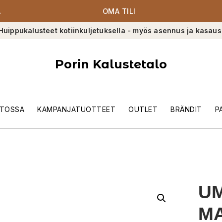
A
OMA TILI
Huippukalusteet kotiinkuljetuksella - myös asennus ja kasaus
Porin Kalustetalo
TOSSA
KAMPANJATUOTTEET
OUTLET
BRÄNDIT
P
UM
M