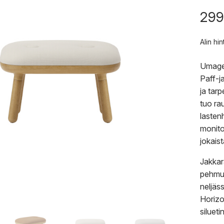
299
Alin hi
Umagen
Paff-j
ja tar
tuo ra
lasten
monito
jokais
Jakkar
pehmust
neljäs
Horizo
siluetin