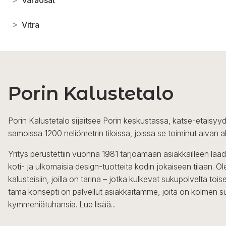
>
Vitra
Porin Kalustetalo
Porin Kalustetalo sijaitsee Porin keskustassa, katse-etäisyyd
samoissa 1200 neliömetrin tiloissa, joissa se toiminut aivan a
Yritys perustettiin vuonna 1981 tarjoamaan asiakkailleen laa
koti- ja ulkomaisia design-tuotteita kodin jokaiseen tilaan. 
kalusteisiin, joilla on tarina – jotka kulkevat sukupolvelta to
tämä konsepti on palvellut asiakkaitamme, joita on kolmen s
kymmeniätuhansia.
Lue lisää...