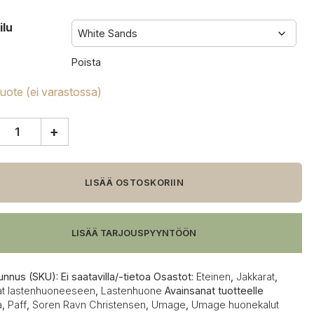
ilu
Poista
tuote (ei varastossa)
+
e
a,
LISÄÄ OSTOSKORIIN
a
LISÄÄ TARJOUSPYYNTÖÖN
unnus (SKU):
Ei saatavilla/-tietoa
Osastot:
Eteinen
,
Jakkarat
,
at lastenhuoneeseen
,
Lastenhuone
Avainsanat tuotteelle
a
,
Paff
,
Soren Ravn Christensen
,
Umage
,
Umage huonekalut