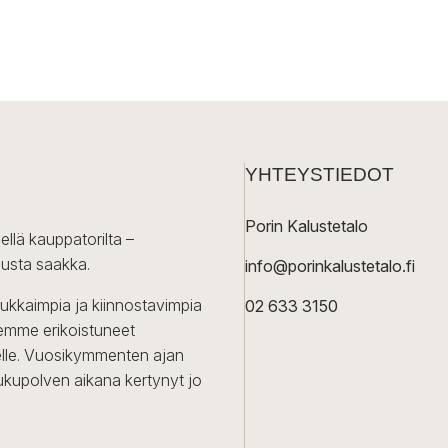
YHTEYSTIEDOT
Porin Kalustetalo
ellä kauppatorilta –
lusta saakka.
info@porinkalustetalo.fi
dukkaimpia ja kiinnostavimpia
02 633 3150
Olemme erikoistuneet
iselle. Vuosikymmenten ajan
ukupolven aikana kertynyt jo