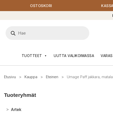
OSTOSKORI
KASS
Products
search
TUOTTEET
UUTTA VALIKOIMASSA
VARAS
Etusivu
>
Kauppa
>
Eteinen
>
Umage Paff jakkara, matala
Tuoteryhmät
>
Artek