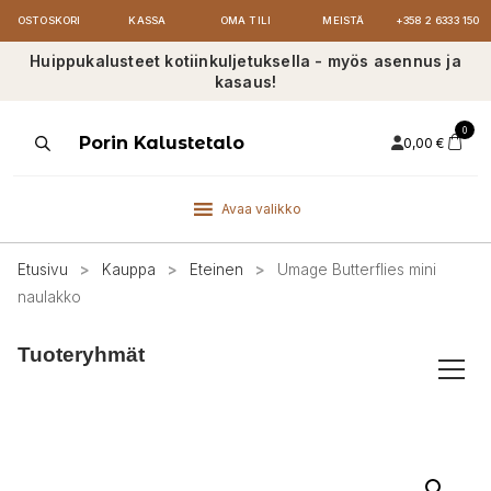
OSTOSKORI
KASSA
OMA TILI
MEISTÄ
+358 2 6333 150
Huippukalusteet kotiinkuljetuksella - myös asennus ja
kasaus!
0
Products
Porin Kalustetalo
0,00
€
search
Avaa valikko
Etusivu
>
Kauppa
>
Eteinen
>
Umage Butterflies mini
naulakko
Tuoteryhmät