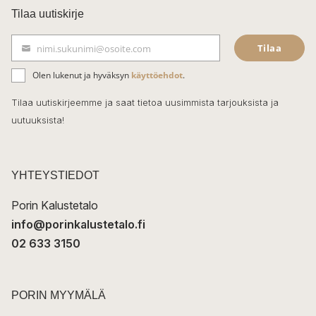
c
Tilaa uutiskirje
e
Tilaa
nimi.sukunimi@osoite.com
b
S
ä
o
Olen lukenut ja hyväksyn
käyttöehdot
.
h
k
o
Tilaa uutiskirjeemme ja saat tietoa uusimmista tarjouksista ja
ö
uutuuksista!
k
p
o
s
t
YHTEYSTIEDOT
i
Porin Kalustetalo
info@porinkalustetalo.fi
02 633 3150
PORIN MYYMÄLÄ