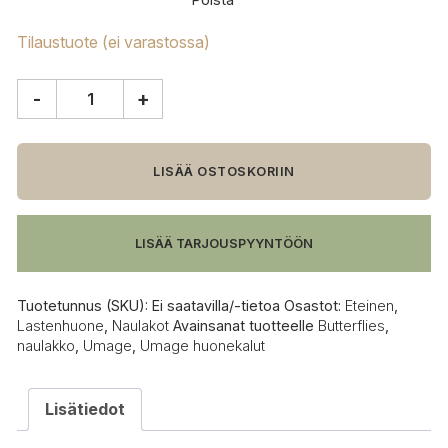
Tilaustuote (ei varastossa)
-
+
Umage
Butterflies
mini
naulakko
LISÄÄ OSTOSKORIIN
määrä
LISÄÄ TARJOUSPYYNTÖÖN
Tuotetunnus (SKU):
Ei saatavilla/-tietoa
Osastot:
Eteinen
,
Lastenhuone
,
Naulakot
Avainsanat tuotteelle
Butterflies
,
naulakko
,
Umage
,
Umage huonekalut
Lisätiedot