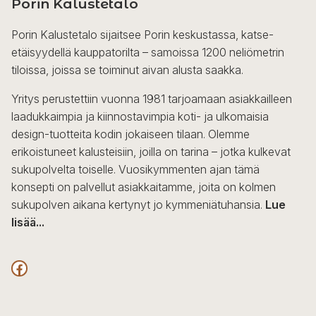
Porin Kalustetalo
Porin Kalustetalo sijaitsee Porin keskustassa, katse-
etäisyydellä kauppatorilta – samoissa 1200 neliömetrin
tiloissa, joissa se toiminut aivan alusta saakka.
Yritys perustettiin vuonna 1981 tarjoamaan asiakkailleen
laadukkaimpia ja kiinnostavimpia koti- ja ulkomaisia
design-tuotteita kodin jokaiseen tilaan. Olemme
erikoistuneet kalusteisiin, joilla on tarina – jotka kulkevat
sukupolvelta toiselle. Vuosikymmenten ajan tämä
konsepti on palvellut asiakkaitamme, joita on kolmen
sukupolven aikana kertynyt jo kymmeniätuhansia.
Lue
lisää...
F
a