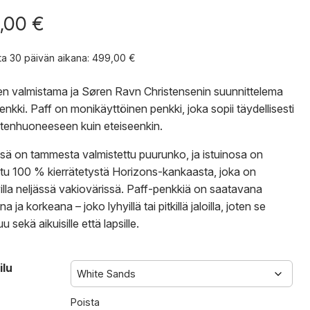
,00
€
nta 30 päivän aikana:
499,00
€
 valmistama ja Søren Ravn Christensenin suunnittelema
enkki. Paff on monikäyttöinen penkki, joka sopii täydellisesti
astenhuoneeseen kuin eteiseenkin.
sä on tammesta valmistettu puurunko, ja istuinosa on
ltu 100 % kierrätetystä Horizons-kankaasta, joka on
illa neljässä vakiovärissä. Paff-penkkiä on saatavana
a ja korkeana – joko lyhyillä tai pitkillä jaloilla, joten se
u sekä aikuisille että lapsille.
ilu
Poista