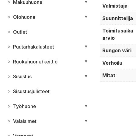
>
Makuuhuone
▼
Valmistaja
>
Olohuone
▼
Suunnittelija
Toimitusaika
>
Outlet
arvio
>
Puutarhakalusteet
▼
Rungon väri
>
Ruokahuone/keittiö
▼
Verhoilu
Mitat
>
Sisustus
▼
>
Sisustusjulisteet
>
Työhuone
▼
>
Valaisimet
▼
>
Varaosat