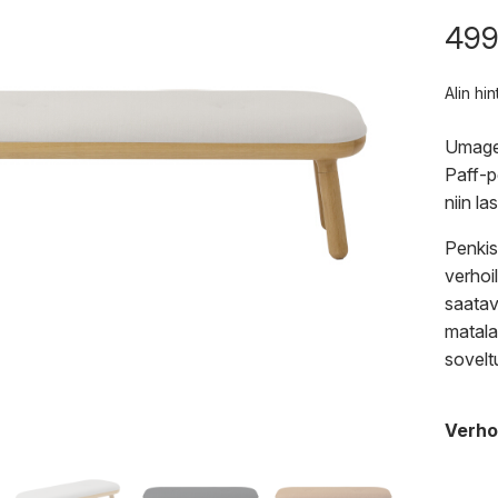
499
Alin hi
Umagen
Paff-p
niin l
Penkis
verhoi
saatav
matalan
soveltu
Verho