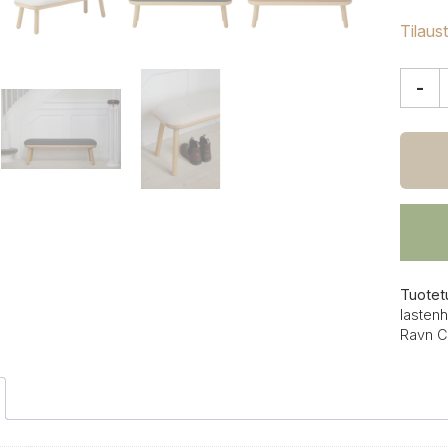
Tilaus
-
Umag
Paff
penkki
matal
määrä
Tuotet
lasten
Ravn C