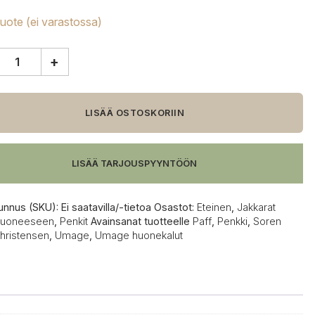
tuote (ei varastossa)
+
e
,
LISÄÄ OSTOSKORIIN
a
LISÄÄ TARJOUSPYYNTÖÖN
unnus (SKU):
Ei saatavilla/-tietoa
Osastot:
Eteinen
,
Jakkarat
huoneeseen
,
Penkit
Avainsanat tuotteelle
Paff
,
Penkki
,
Soren
hristensen
,
Umage
,
Umage huonekalut