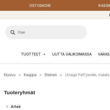
OSTOSKORI
KASS
Products
search
TUOTTEET
UUTTA VALIKOIMASSA
VARAS
Etusivu
>
Kauppa
>
Eteinen
>
Umage Paff penkki, matala
Tuoteryhmät
>
Artek