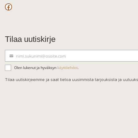
Facebook
Tilaa uutiskirje
nimi.sukunimi@osoite.com
S
ä
Olen lukenut ja hyväksyn
käyttöehdot
.
h
k
Tilaa uutiskirjeemme ja saat tietoa uusimmista tarjouksista ja uutuuks
ö
p
o
s
t
i