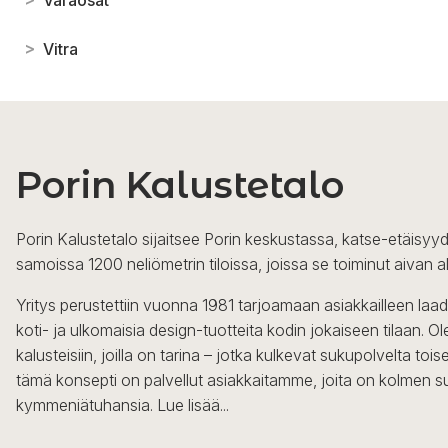
>
Vitra
Porin Kalustetalo
Porin Kalustetalo sijaitsee Porin keskustassa, katse-etäisyyd
samoissa 1200 neliömetrin tiloissa, joissa se toiminut aivan a
Yritys perustettiin vuonna 1981 tarjoamaan asiakkailleen laa
koti- ja ulkomaisia design-tuotteita kodin jokaiseen tilaan. 
kalusteisiin, joilla on tarina – jotka kulkevat sukupolvelta to
tämä konsepti on palvellut asiakkaitamme, joita on kolmen s
kymmeniätuhansia.
Lue lisää...