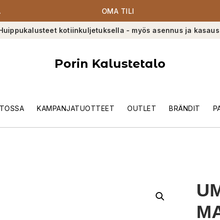
A
OMA TILI
Huippukalusteet kotiinkuljetuksella - myös asennus ja kasaus
Porin Kalustetalo
TOSSA
KAMPANJATUOTTEET
OUTLET
BRÄNDIT
P
UM
M