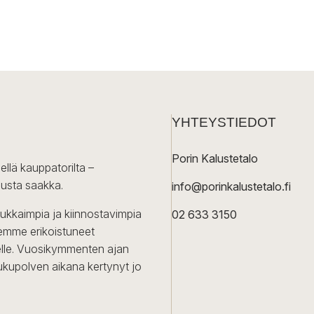
YHTEYSTIEDOT
Porin Kalustetalo
ellä kauppatorilta –
lusta saakka.
info@porinkalustetalo.fi
dukkaimpia ja kiinnostavimpia
02 633 3150
Olemme erikoistuneet
iselle. Vuosikymmenten ajan
ukupolven aikana kertynyt jo