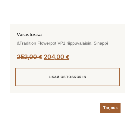
&Tradition Flowerpot VP1 riippuvalaisin, Sinappi
Alkuperäinen
Nykyinen
252,00
204,00
€
€
hinta
hinta
oli:
on:
LISÄÄ OSTOSKORIIN
252,00 €.
204,00 €.
Tarjous