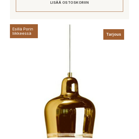
LISÄÄ OSTOSKORIIN
196,00 €.
148,00 €.
Esillä Porin
liikkeessä
Tarjous