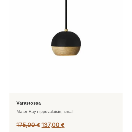
useampi
muunnelma.
Voit
tehdä
valinnat
tuotteen
sivulla.
Mater Ray riippuvalaisin, small
Alkuperäinen
Nykyinen
175,00
137,00
€
€
hinta
hinta