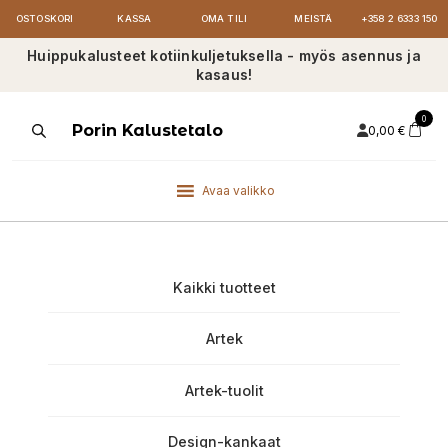
OSTOSKORI
KASSA
OMA TILI
MEISTÄ
+358 2 6333 150
Huippukalusteet kotiinkuljetuksella - myös asennus ja
kasaus!
0
Products
Porin Kalustetalo
0,00
€
search
Avaa valikko
Kaikki tuotteet
Artek
Artek-tuolit
Design-kankaat