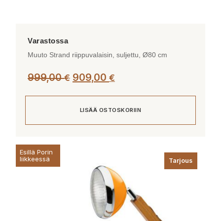
Muuto Strand riippuvalaisin, suljettu, Ø80 cm
Alkuperäinen
Nykyinen
999,00
909,00
€
€
hinta
hinta
oli:
on:
LISÄÄ OSTOSKORIIN
999,00 €.
909,00 €.
Esillä Porin
liikkeessä
Tarjous