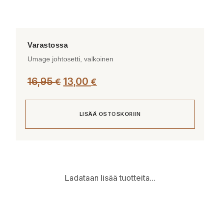
Umage johtosetti, valkoinen
Alkuperäinen
Nykyinen
16,95
13,00
€
€
hinta
hinta
oli:
on:
LISÄÄ OSTOSKORIIN
16,95 €.
13,00 €.