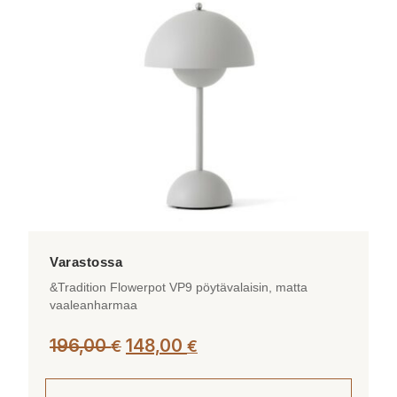
&Tradition Flowerpot VP9 pöytävalaisin, matta
vaaleanharmaa
Alkuperäinen
Nykyinen
196,00
148,00
€
€
hinta
hinta
oli:
on: