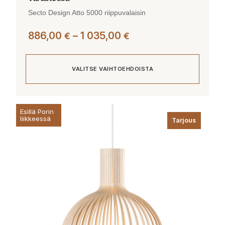
Secto Design Atto 5000 riippuvalaisin
Hintaluokka:
886,00
–
1 035,00
€
€
886,00 €
-
VALITSE VAIHTOEHDOISTA
1
035,00 €
Tällä
Esillä Porin
tuotteella
liikkeessä
Tarjous
on
useampi
muunnelma.
Voit
tehdä
valinnat
tuotteen
sivulla.