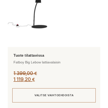
tuotteen
sivulla.
Fatboy Big Lebow lattiavalaisin
1 399,00
€
1 119,20
€
VALITSE VAIHTOEHDOISTA