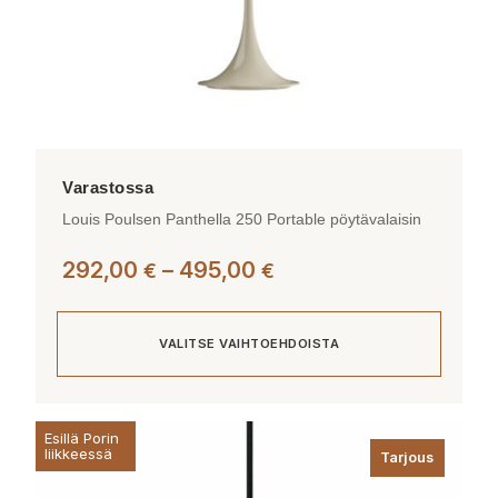
Louis Poulsen Panthella 250 Portable pöytävalaisin
Hintaluokka:
292,00
–
495,00
€
€
292,00 €
-
VALITSE VAIHTOEHDOISTA
495,00 €
Tällä
Esillä Porin
tuotteella
liikkeessä
Tarjous
on