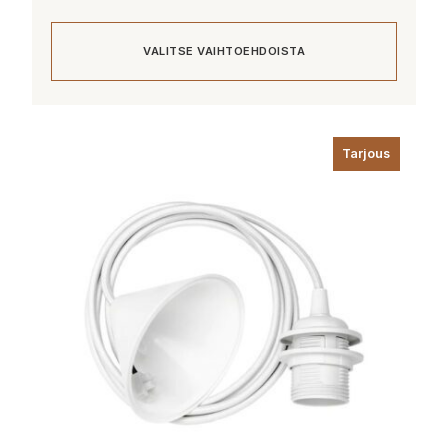
hinta
hinta
oli:
on:
VALITSE VAIHTOEHDOISTA
349,00 €.
279,00 €.
Tällä
tuotteella
Tarjous
on
useampi
muunnelma.
Voit
tehdä
valinnat
tuotteen
sivulla.