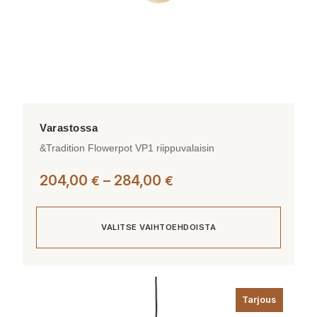
&Tradition Flowerpot VP1 riippuvalaisin
Hintaluokka:
204,00
–
284,00
€
€
204,00 €
-
VALITSE VAIHTOEHDOISTA
284,00 €
Tällä
tuotteella
Tarjous
on