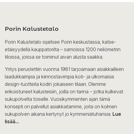
Porin Kalustetalo
Porin Kalustetalo sijaitsee Porin keskustassa, katse-
etäisyydellä kauppatorilta – samoissa 1200 neliömetrin
tiloissa, joissa se toiminut aivan alusta saakka.
Yritys perustettiin vuonna 1981 tarjoamaan asiakkailleen
laadukkaimpia ja kiinnostavimpia koti- ja ulkomaisia
design-tuotteita kodin jokaiseen tilaan. Olemme
erikoistuneet kalusteisiin, joilla on tarina – jotka kulkevat
sukupolvelta toiselle. Vuosikymmenten ajan tämä
konsepti on palvellut asiakkaitamme, joita on kolmen
sukupolven aikana kertynyt jo kymmeniätuhansia.
Lue
lisää...