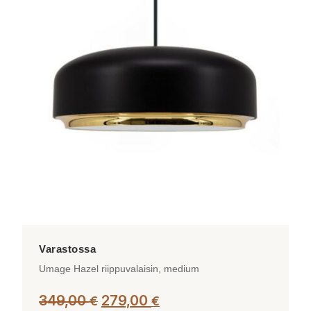
useampi
muunnelma.
Voit
tehdä
valinnat
tuotteen
sivulla.
Umage Hazel riippuvalaisin, medium
Alkuperäinen
Nykyinen
349,00
279,00
€
€