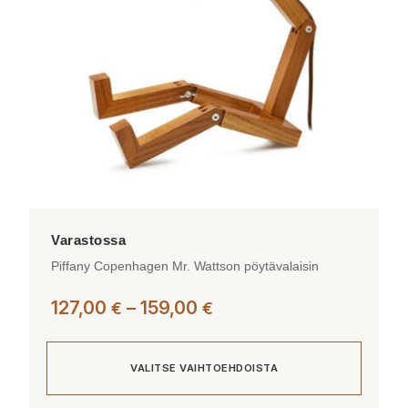
Piffany Copenhagen Mr. Wattson pöytävalaisin
Hintaluokka:
127,00
–
159,00
€
€
127,00 €
-
VALITSE VAIHTOEHDOISTA
159,00 €