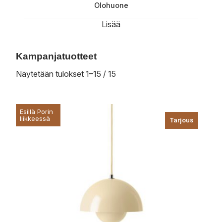
Olohuone
Lisää
Kampanjatuotteet
Näytetään tulokset 1–15 / 15
Esillä Porin
liikkeessä
Tarjous