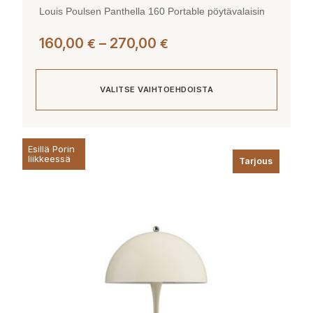
Louis Poulsen Panthella 160 Portable pöytävalaisin
Hintaluokka:
160,00
–
270,00
€
€
160,00 €
-
VALITSE VAIHTOEHDOISTA
270,00 €
Tällä
Esillä Porin
tuotteella
liikkeessä
Tarjous
on
useampi
muunnelma.
Voit
tehdä
valinnat
tuotteen
sivulla.