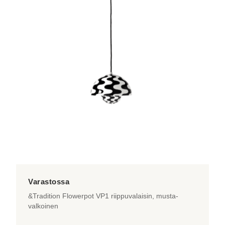
useampi
muunnelma.
Voit
tehdä
valinnat
tuotteen
sivulla.
&Tradition Flowerpot VP1 riippuvalaisin, musta-
valkoinen