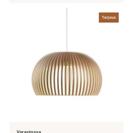
Tällä
tuotteella
Tarjous
on
useampi
muunnelma.
Voit
tehdä
valinnat
tuotteen
sivulla.