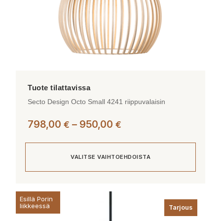
Secto Design Octo Small 4241 riippuvalaisin
Hintaluokka:
798,00
–
950,00
€
€
798,00 €
-
VALITSE VAIHTOEHDOISTA
950,00 €
Tällä
Esillä Porin
tuotteella
liikkeessä
Tarjous
on