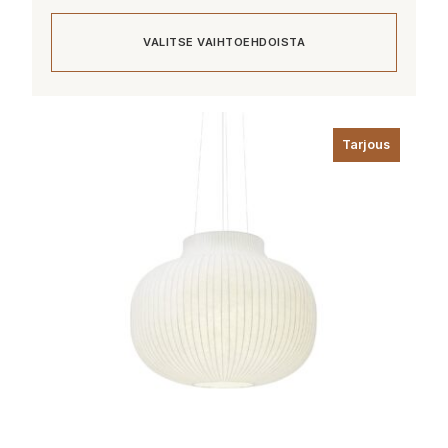
oli:
on:
VALITSE VAIHTOEHDOISTA
175,00 €.
137,00 €.
Tällä
tuotteella
Tarjous
on
useampi
muunnelma.
Voit
tehdä
valinnat
tuotteen
sivulla.