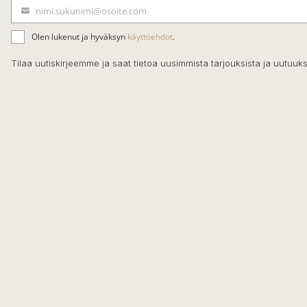
nimi.sukunimi@osoite.com
S
ä
Olen lukenut ja hyväksyn
käyttöehdot
.
h
k
Tilaa uutiskirjeemme ja saat tietoa uusimmista tarjouksista ja uutuuks
ö
p
o
s
t
i