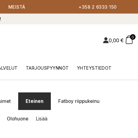
MEISTÄ
+358 2 6333 150
!
0
0,00
€
ALVELUT
TARJOUSPYYNNÖT
YHTEYSTIEDOT
simet
Eteinen
Fatboy riippukeinu
Lisää
Olohuone