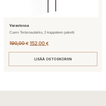
Cuero Teräsnaulakko, 2-kappaleen paketti
Alkuperäinen
Nykyinen
190,00
152,00
€
€
hinta
hinta
oli:
on:
LISÄÄ OSTOSKORIIN
190,00 €.
152,00 €.