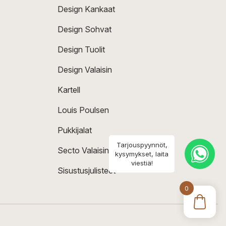
Design Kankaat
Design Sohvat
Design Tuolit
Design Valaisin
Kartell
Louis Poulsen
Pukkijalat
Tarjouspyynnöt,
Secto Valaisin
kysymykset, laita
viestiä!
Sisustusjulisteet
0