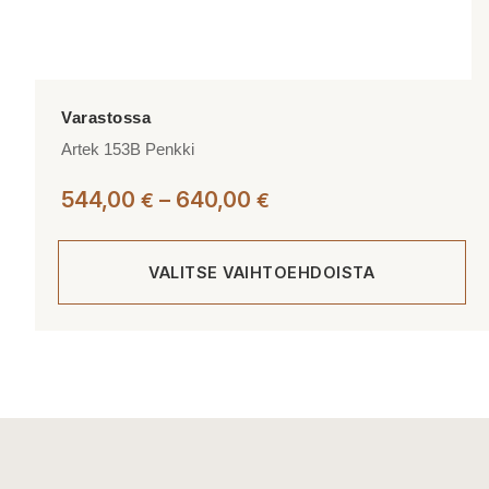
Artek 153B Penkki
Hintaluokka:
544,00
–
640,00
€
€
544,00 €
-
VALITSE VAIHTOEHDOISTA
640,00 €
Tällä
tuotteella
on
useampi
muunnelma.
Voit