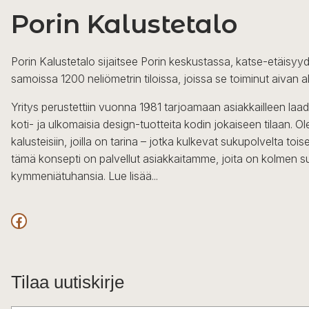
tehdä
Porin Kalustetalo
valinnat
tuotteen
Porin Kalustetalo sijaitsee Porin keskustassa, katse-etäisyyd
sivulla.
samoissa 1200 neliömetrin tiloissa, joissa se toiminut aivan a
Yritys perustettiin vuonna 1981 tarjoamaan asiakkailleen laa
koti- ja ulkomaisia design-tuotteita kodin jokaiseen tilaan. 
kalusteisiin, joilla on tarina – jotka kulkevat sukupolvelta to
tämä konsepti on palvellut asiakkaitamme, joita on kolmen s
kymmeniätuhansia.
Lue lisää...
Facebook
Tilaa uutiskirje