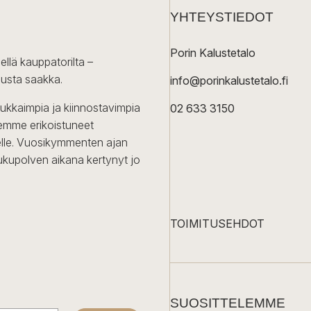
YHTEYSTIEDOT
Porin Kalustetalo
ellä kauppatorilta –
lusta saakka.
info@porinkalustetalo.fi
dukkaimpia ja kiinnostavimpia
02 633 3150
Olemme erikoistuneet
iselle. Vuosikymmenten ajan
ukupolven aikana kertynyt jo
TOIMITUSEHDOT
SUOSITTELEMME