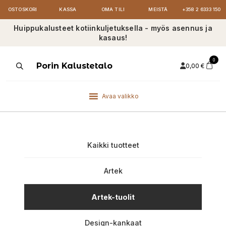
OSTOSKORI
KASSA
OMA TILI
MEISTÄ
+358 2 6333 150
Huippukalusteet kotiinkuljetuksella - myös asennus ja
kasaus!
0
Products
Porin Kalustetalo
0,00
€
search
Avaa valikko
Kaikki tuotteet
Artek
Artek-tuolit
Design-kankaat