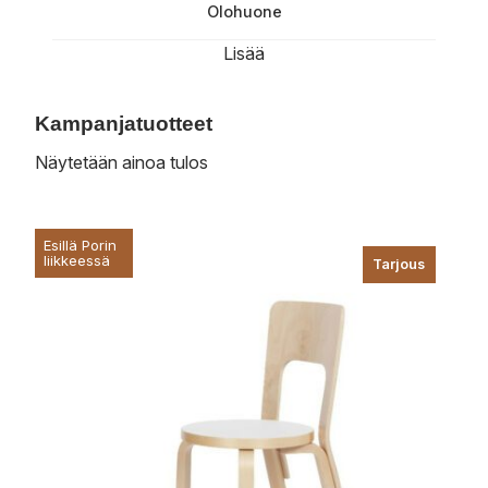
Olohuone
Lisää
Kampanjatuotteet
Näytetään ainoa tulos
Esillä Porin
liikkeessä
Tarjous