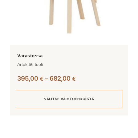
Artek 66 tuoli
Hintaluokka:
395,00
–
682,00
€
€
395,00 €
-
VALITSE VAIHTOEHDOISTA
682,00 €
Tällä
tuotteella
on