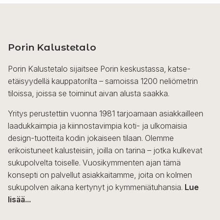
useampi
muunnelma.
Voit
tehdä
Porin Kalustetalo
valinnat
tuotteen
Porin Kalustetalo sijaitsee Porin keskustassa, katse-
sivulla.
etäisyydellä kauppatorilta – samoissa 1200 neliömetrin
tiloissa, joissa se toiminut aivan alusta saakka.
Yritys perustettiin vuonna 1981 tarjoamaan asiakkailleen
laadukkaimpia ja kiinnostavimpia koti- ja ulkomaisia
design-tuotteita kodin jokaiseen tilaan. Olemme
erikoistuneet kalusteisiin, joilla on tarina – jotka kulkevat
sukupolvelta toiselle. Vuosikymmenten ajan tämä
konsepti on palvellut asiakkaitamme, joita on kolmen
sukupolven aikana kertynyt jo kymmeniätuhansia.
Lue
lisää...