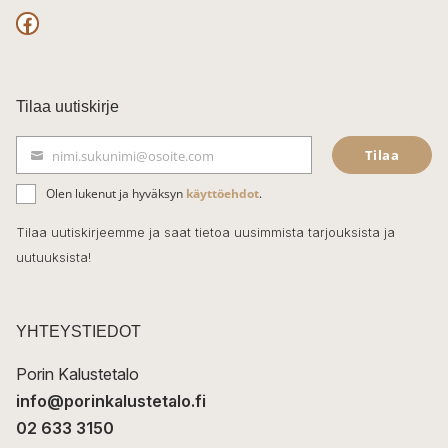
F
a
c
Tilaa uutiskirje
e
Tilaa
nimi.sukunimi@osoite.com
S
b
ä
Olen lukenut ja hyväksyn
käyttöehdot
.
o
h
k
o
Tilaa uutiskirjeemme ja saat tietoa uusimmista tarjouksista ja
ö
uutuuksista!
k
p
o
s
t
YHTEYSTIEDOT
i
Porin Kalustetalo
info@porinkalustetalo.fi
02 633 3150