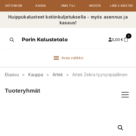
OSTOSKORI
KASSA
OMA TILI
MEISTÄ
+358 2 6333 150
Huippukalusteet kotiinkuljetuksella - myös asennus ja
kasaus!
0
Products
Porin Kalustetalo
0,00
€
search
Avaa valikko
Etusivu
>
Kauppa
>
Artek
>
Artek Zebra tyynynpäällinen
Tuoteryhmät