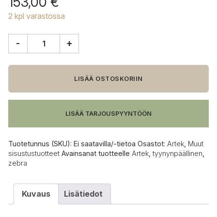
153,00
€
2 kpl varastossa
-
+
Artek
Zebra
tyynynpäällinen
määrä
LISÄÄ OSTOSKORIIN
LISÄÄ TARJOUSPYYNTÖÖN
Tuotetunnus (SKU):
Ei saatavilla/-tietoa
Osastot:
Artek
,
Muut
sisustustuotteet
Avainsanat tuotteelle
Artek
,
tyynynpäällinen
,
zebra
Kuvaus
Lisätiedot