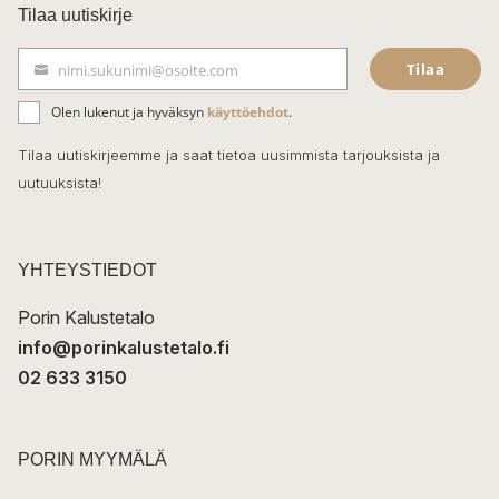
c
Tilaa uutiskirje
e
Tilaa
nimi.sukunimi@osoite.com
b
S
ä
o
Olen lukenut ja hyväksyn
käyttöehdot
.
h
k
o
Tilaa uutiskirjeemme ja saat tietoa uusimmista tarjouksista ja
ö
uutuuksista!
k
p
o
s
t
YHTEYSTIEDOT
i
Porin Kalustetalo
info@porinkalustetalo.fi
02 633 3150
PORIN MYYMÄLÄ