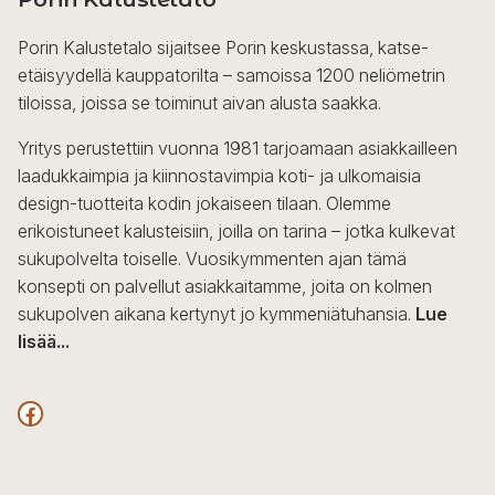
Porin Kalustetalo sijaitsee Porin keskustassa, katse-
etäisyydellä kauppatorilta – samoissa 1200 neliömetrin
tiloissa, joissa se toiminut aivan alusta saakka.
Yritys perustettiin vuonna 1981 tarjoamaan asiakkailleen
laadukkaimpia ja kiinnostavimpia koti- ja ulkomaisia
design-tuotteita kodin jokaiseen tilaan. Olemme
erikoistuneet kalusteisiin, joilla on tarina – jotka kulkevat
sukupolvelta toiselle. Vuosikymmenten ajan tämä
konsepti on palvellut asiakkaitamme, joita on kolmen
sukupolven aikana kertynyt jo kymmeniätuhansia.
Lue
lisää...
F
a