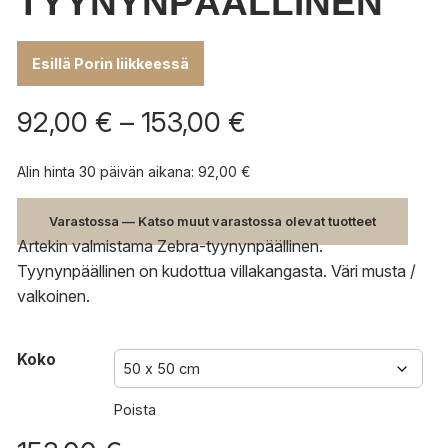
TYYNYNPÄÄLLINEN
Esillä Porin liikkeessä
Hintaluokka:
92,00
€
–
153,00
€
92,00 €
-
Alin hinta 30 päivän aikana:
92,00
€
153,00 €
Varastossa — Katso muut varastossa olevat tuotteet
Artekin valmistama Zebra-tyynynpäällinen.
Tyynynpäällinen on kudottua villakangasta. Väri musta /
valkoinen.
Koko
Poista