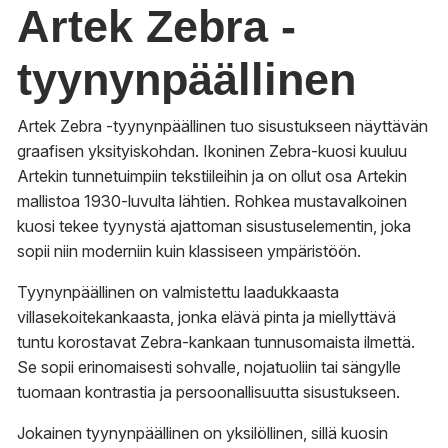
Artek Zebra -
tyynynpäällinen
Artek Zebra -tyynynpäällinen tuo sisustukseen näyttävän
graafisen yksityiskohdan. Ikoninen Zebra-kuosi kuuluu
Artekin tunnetuimpiin tekstiileihin ja on ollut osa Artekin
mallistoa 1930-luvulta lähtien. Rohkea mustavalkoinen
kuosi tekee tyynystä ajattoman sisustuselementin, joka
sopii niin moderniin kuin klassiseen ympäristöön.
Tyynynpäällinen on valmistettu laadukkaasta
villasekoitekankaasta, jonka elävä pinta ja miellyttävä
tuntu korostavat Zebra-kankaan tunnusomaista ilmettä.
Se sopii erinomaisesti sohvalle, nojatuoliin tai sängylle
tuomaan kontrastia ja persoonallisuutta sisustukseen.
Jokainen tyynynpäällinen on yksilöllinen, sillä kuosin