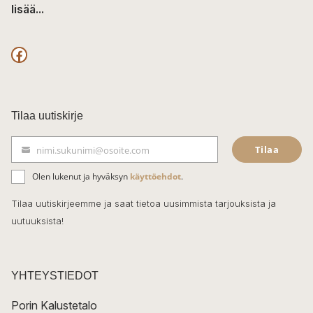
lisää...
F
a
c
Tilaa uutiskirje
e
Tilaa
nimi.sukunimi@osoite.com
b
S
ä
o
Olen lukenut ja hyväksyn
käyttöehdot
.
h
k
o
Tilaa uutiskirjeemme ja saat tietoa uusimmista tarjouksista ja
ö
uutuuksista!
k
p
o
s
t
YHTEYSTIEDOT
i
Porin Kalustetalo