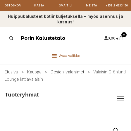
OSTOSKORI
KASSA
OMA TILI
MEISTÄ
+358 2 6333 150
Huippukalusteet kotiinkuljetuksella - myös asennus ja
kasaus!
0
Products
Porin Kalustetalo
0,00
€
search
Avaa valikko
Etusivu
>
Kauppa
>
Design-valaisimet
>
Valaisin Grönlund
Lounge lattiavalaisin
Tuoteryhmät