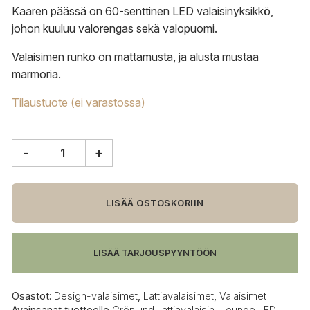
Kaaren päässä on 60-senttinen LED valaisinyksikkö,
johon kuuluu valorengas sekä valopuomi.
Valaisimen runko on mattamusta, ja alusta mustaa
marmoria.
Tilaustuote (ei varastossa)
-
+
Valaisin
Grönlund
Lounge
lattiavalaisin
LISÄÄ OSTOSKORIIN
määrä
LISÄÄ TARJOUSPYYNTÖÖN
Osastot:
Design-valaisimet
,
Lattiavalaisimet
,
Valaisimet
Avainsanat tuotteelle
Grönlund
,
lattiavalaisin
,
Lounge LED
,