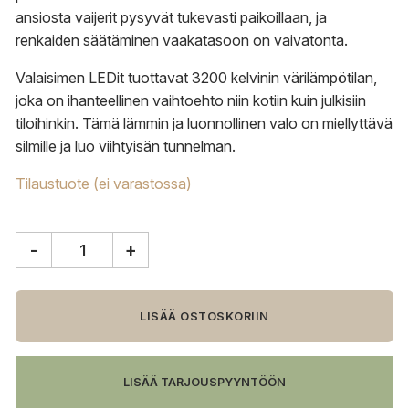
ansiosta vaijerit pysyvät tukevasti paikoillaan, ja
renkaiden säätäminen vaakatasoon on vaivatonta.
Valaisimen LEDit tuottavat 3200 kelvinin värilämpötilan,
joka on ihanteellinen vaihtoehto niin kotiin kuin julkisiin
tiloihinkin. Tämä lämmin ja luonnollinen valo on miellyttävä
silmille ja luo viihtyisän tunnelman.
Tilaustuote (ei varastossa)
-
+
Valaisin
Grönlund
Layer
3
LISÄÄ OSTOSKORIIN
riippuvalaisin,
matta
messinki
LISÄÄ TARJOUSPYYNTÖÖN
määrä