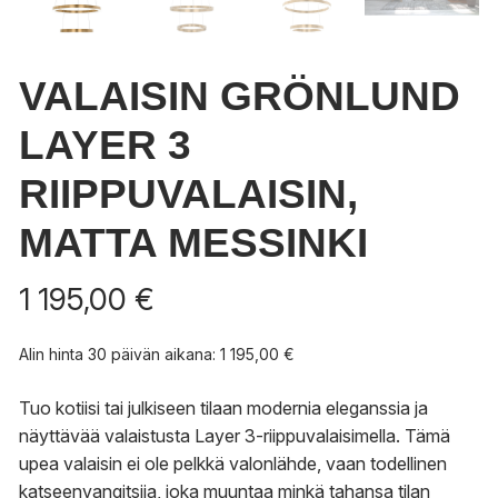
VALAISIN GRÖNLUND
LAYER 3
RIIPPUVALAISIN,
MATTA MESSINKI
1 195,00
€
Alin hinta 30 päivän aikana:
1 195,00
€
Tuo kotiisi tai julkiseen tilaan modernia eleganssia ja
näyttävää valaistusta Layer 3-riippuvalaisimella. Tämä
upea valaisin ei ole pelkkä valonlähde, vaan todellinen
katseenvangitsija, joka muuntaa minkä tahansa tilan