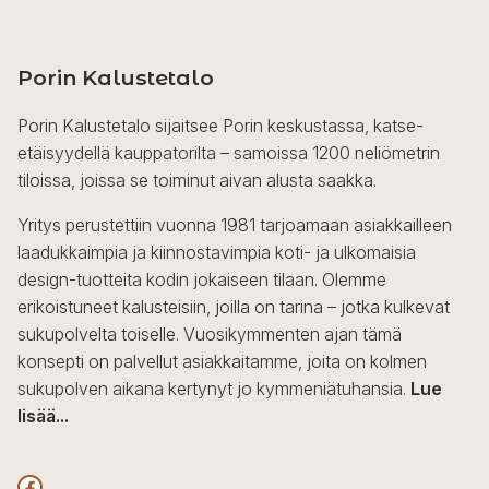
Porin Kalustetalo
Porin Kalustetalo sijaitsee Porin keskustassa, katse-
etäisyydellä kauppatorilta – samoissa 1200 neliömetrin
tiloissa, joissa se toiminut aivan alusta saakka.
Yritys perustettiin vuonna 1981 tarjoamaan asiakkailleen
laadukkaimpia ja kiinnostavimpia koti- ja ulkomaisia
design-tuotteita kodin jokaiseen tilaan. Olemme
erikoistuneet kalusteisiin, joilla on tarina – jotka kulkevat
sukupolvelta toiselle. Vuosikymmenten ajan tämä
konsepti on palvellut asiakkaitamme, joita on kolmen
sukupolven aikana kertynyt jo kymmeniätuhansia.
Lue
lisää...