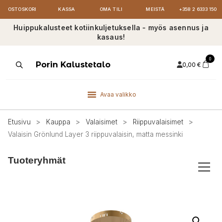
OSTOSKORI
KASSA
OMA TILI
MEISTÄ
+358 2 6333 150
Huippukalusteet kotiinkuljetuksella - myös asennus ja
kasaus!
0
Products
Porin Kalustetalo
0,00
€
search
Avaa valikko
Etusivu
>
Kauppa
>
Valaisimet
>
Riippuvalaisimet
>
Valaisin Grönlund Layer 3 riippuvalaisin, matta messinki
Tuoteryhmät