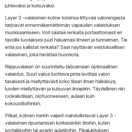
juhlavaksi ja kutsuvaksi.
Layer 3 -valaisimen kolme toisiinsa liittyvää valorengasta
tarjoavat ennennäkemättömän vapauden valaistuksen
muokkaamiseen. Voit säätää renkaita portaattomasti eri
tasoille luodaksesi juuri haluamasi ilmeen ja tunnelman. Tai
entä jos kallistat renkaita? Saat näyttävän veistoksellisen
valaisimen, joka herättää huomiota.
Riippuvalaisin on suunniteltu tarjoamaan optimaalinen
valaistus. Suuri valoa tuottava pinta levittää valon
tasaisesti ja miellyttävästi koko tilaan ilman häikäisyä,
luoden miellyttävän ja kutsuvan ilmapiirin. Täydellinen niin
ruokailutilaan, olohuoneeseen, aulaan kuin
kokoustiloihinkin.
Pitkät, kolmen metrin vaijerit mahdollistavat Layer 3 -
valaisimen ripustamisen korkeisiinkin tiloihin, kuten
portaikkoihin tai avariin aulatiloihin. Pikalukituksen