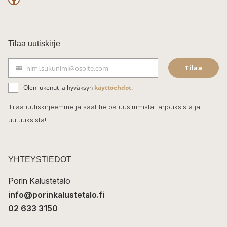
F
a
c
Tilaa uutiskirje
e
Tilaa
nimi.sukunimi@osoite.com
b
S
ä
o
Olen lukenut ja hyväksyn
käyttöehdot
.
h
k
o
Tilaa uutiskirjeemme ja saat tietoa uusimmista tarjouksista ja
ö
uutuuksista!
k
p
o
s
t
YHTEYSTIEDOT
i
Porin Kalustetalo
info@porinkalustetalo.fi
02 633 3150