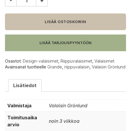
-
+
Valaisin
Grönlund
Grande
riippuvalaisin
LISÄÄ OSTOSKORIIN
määrä
LISÄÄ TARJOUSPYYNTÖÖN
Osastot:
Design-valaisimet
,
Riippuvalaisimet
,
Valaisimet
Avainsanat tuotteelle
Grande
,
riippuvalaisin
,
Valaisin Grönlund
Lisätiedot
Valmistaja
Valaisin Grönlund
Toimitusaika
noin 3 viikkoa
arvio