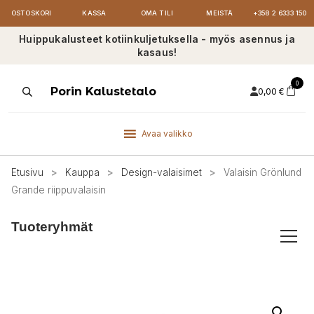
OSTOSKORI
KASSA
OMA TILI
MEISTÄ
+358 2 6333 150
Huippukalusteet kotiinkuljetuksella - myös asennus ja
kasaus!
0
Products
Porin Kalustetalo
0,00
€
search
Avaa valikko
Etusivu
>
Kauppa
>
Design-valaisimet
>
Valaisin Grönlund
Grande riippuvalaisin
Tuoteryhmät