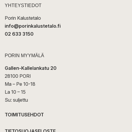
t
YHTEYSTIEDOT
i
Porin Kalustetalo
info@porinkalustetalo.fi
02 633 3150
PORIN MYYMÄLÄ
Gallen-Kallelankatu 20
28100 PORI
Ma – Pe 10-18
La 10 – 15
Su: suljettu
TOIMITUSEHDOT
TIETOSUOJASELOSTE