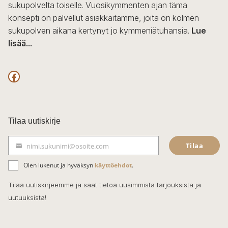
sukupolvelta toiselle. Vuosikymmenten ajan tämä
konsepti on palvellut asiakkaitamme, joita on kolmen
sukupolven aikana kertynyt jo kymmeniätuhansia.
Lue
lisää...
F
a
c
Tilaa uutiskirje
e
Tilaa
nimi.sukunimi@osoite.com
b
S
ä
o
Olen lukenut ja hyväksyn
käyttöehdot
.
h
k
o
Tilaa uutiskirjeemme ja saat tietoa uusimmista tarjouksista ja
ö
uutuuksista!
k
p
o
s