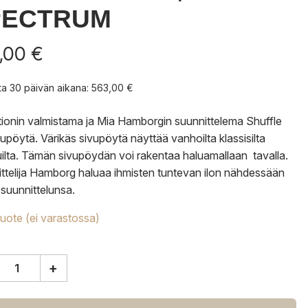
PECTRUM
,00
€
nta 30 päivän aikana:
563,00
€
tionin valmistama ja Mia Hamborgin suunnittelema Shuffle
upöytä. Värikäs sivupöytä näyttää vanhoilta klassisilta
uilta. Tämän sivupöydän voi rakentaa haluamallaan tavalla.
ttelija Hamborg haluaa ihmisten tuntevan ilon nähdessään
suunnittelunsa.
tuote (ei varastossa)
+
tion
e