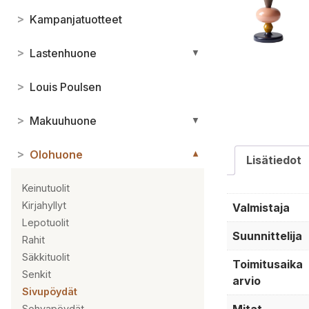
>
Kampanjatuotteet
>
Lastenhuone
▼
>
Louis Poulsen
>
Makuuhuone
▼
>
Olohuone
▼
Lisätiedot
Keinutuolit
Kirjahyllyt
Valmistaja
Lepotuolit
Suunnittelija
Rahit
Säkkituolit
Toimitusaika
Senkit
arvio
Sivupöydät
Sohvapöydät