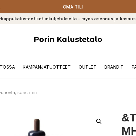
A
OMA TILI
Huippukalusteet kotiinkuljetuksella - myös asennus ja kasaus
Porin Kalustetalo
TOSSA
KAMPANJATUOTTEET
OUTLET
BRÄNDIT
P
ivupöytä, spectrum
&T
MH