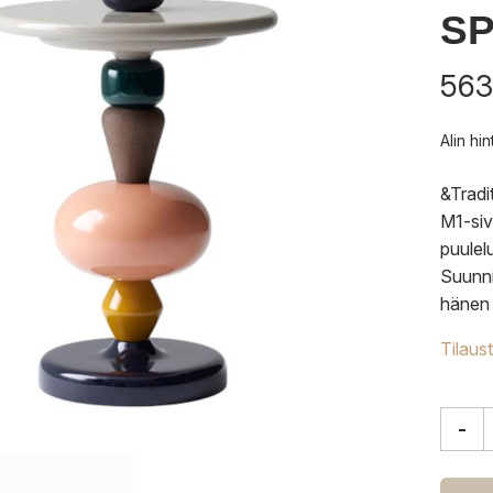
S
563
Alin hi
&Tradi
M1-siv
puulel
Suunni
hänen 
Tilaus
-
&Tradi
Shuffl
MH1