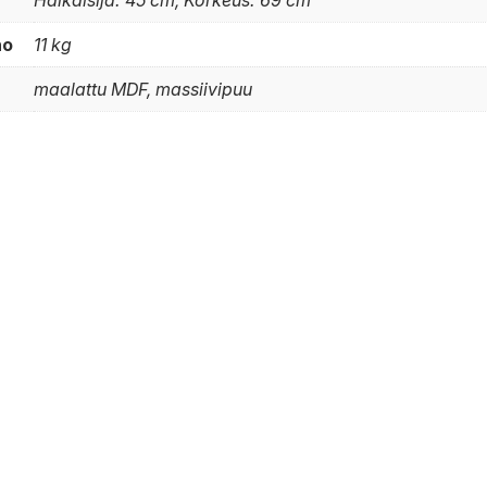
Halkaisija: 45 cm, Korkeus: 69 cm
no
11 kg
maalattu MDF, massiivipuu