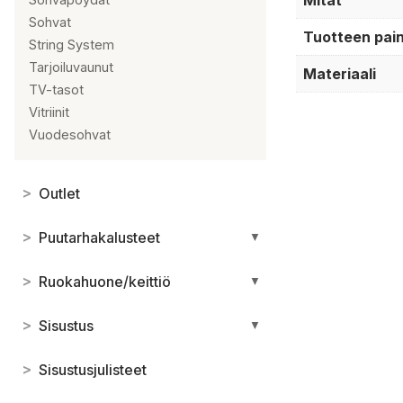
Mitat
Sohvat
Tuotteen pai
String System
Tarjoiluvaunut
Materiaali
TV-tasot
Vitriinit
Vuodesohvat
>
Outlet
>
Puutarhakalusteet
▼
>
Ruokahuone/keittiö
▼
>
Sisustus
▼
>
Sisustusjulisteet