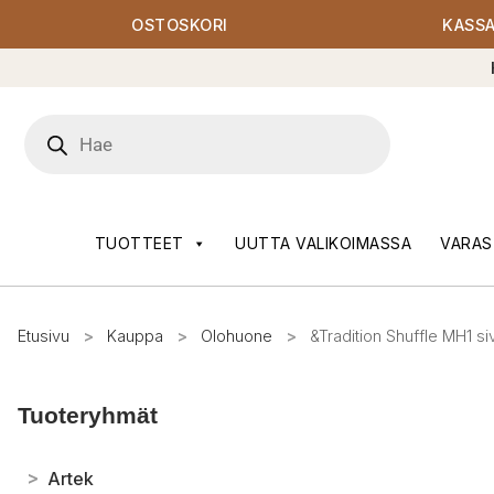
OSTOSKORI
KASS
Products
search
TUOTTEET
UUTTA VALIKOIMASSA
VARAS
Etusivu
>
Kauppa
>
Olohuone
>
&Tradition Shuffle MH1 s
Tuoteryhmät
>
Artek