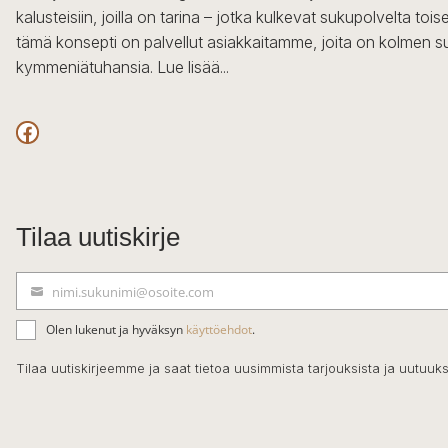
kalusteisiin, joilla on tarina – jotka kulkevat sukupolvelta to
tämä konsepti on palvellut asiakkaitamme, joita on kolmen s
kymmeniätuhansia.
Lue lisää...
Facebook
Tilaa uutiskirje
nimi.sukunimi@osoite.com
S
ä
Olen lukenut ja hyväksyn
käyttöehdot
.
h
k
Tilaa uutiskirjeemme ja saat tietoa uusimmista tarjouksista ja uutuuks
ö
p
o