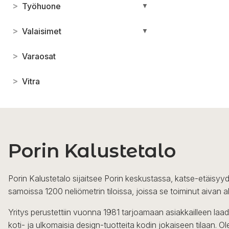
>
Työhuone
▼
>
Valaisimet
▼
>
Varaosat
>
Vitra
Porin Kalustetalo
Porin Kalustetalo sijaitsee Porin keskustassa, katse-etäisyyd
samoissa 1200 neliömetrin tiloissa, joissa se toiminut aivan a
Yritys perustettiin vuonna 1981 tarjoamaan asiakkailleen laa
koti- ja ulkomaisia design-tuotteita kodin jokaiseen tilaan. 