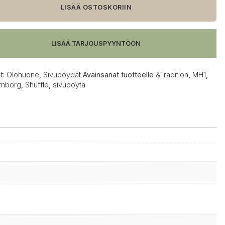
LISÄÄ OSTOSKORIIN
ytä,
rum
LISÄÄ TARJOUSPYYNTÖÖN
t:
Olohuone
,
Sivupöydät
Avainsanat tuotteelle
&Tradition
,
MH1
,
amborg
,
Shuffle
,
sivupöytä