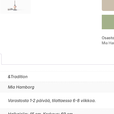
sivupö
spect
määrä
Osasto
Mia H
&Tradition
Mia Hamborg
Varastosta 1-2 päivää, tilattaessa 6-8 viikkoa.