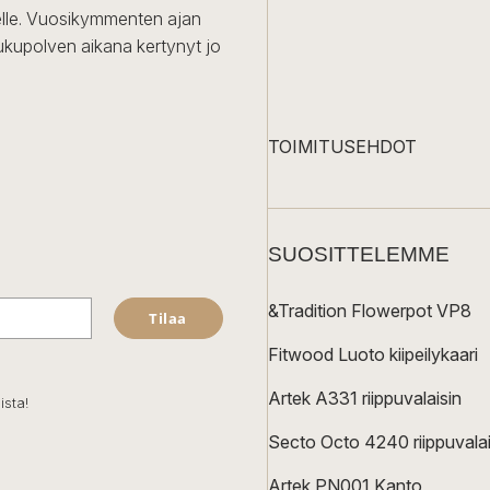
iselle. Vuosikymmenten ajan
ukupolven aikana kertynyt jo
TOIMITUSEHDOT
SUOSITTELEMME
&Tradition Flowerpot VP8
Tilaa
Fitwood Luoto kiipeilykaari
Artek A331 riippuvalaisin
ista!
Secto Octo 4240 riippuvalai
Artek PN001 Kanto