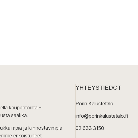
YHTEYSTIEDOT
Porin Kalustetalo
ellä kauppatorilta –
lusta saakka.
info@porinkalustetalo.fi
dukkaimpia ja kiinnostavimpia
02 633 3150
Olemme erikoistuneet