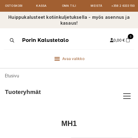
OSTOSKORI
KASSA
OMA TILI
MEISTÄ
+358 2 6333 150
Huippukalusteet kotiinkuljetuksella - myös asennus ja
kasaus!
0
Products
Porin Kalustetalo
0,00
€
search
Avaa valikko
Etusivu
Tuoteryhmät
MH1