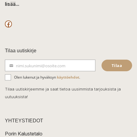
lisää...
F
a
c
Tilaa uutiskirje
e
Tilaa
nimi.sukunimi@osoite.com
b
S
ä
o
Olen lukenut ja hyväksyn
käyttöehdot
.
h
k
o
Tilaa uutiskirjeemme ja saat tietoa uusimmista tarjouksista ja
ö
uutuuksista!
k
p
o
s
t
YHTEYSTIEDOT
i
Porin Kalustetalo