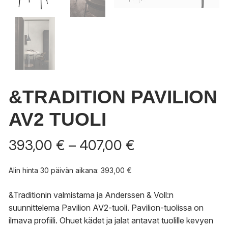
&TRADITION PAVILION
AV2 TUOLI
Hintaluokka:
393,00
€
–
407,00
€
393,00 €
-
Alin hinta 30 päivän aikana:
393,00
€
407,00 €
&Traditionin valmistama ja Anderssen & Voll:n
suunnittelema Pavilion AV2-tuoli. Pavilion-tuolissa on
ilmava profiili. Ohuet kädet ja jalat antavat tuolille kevyen