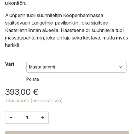
ulkonäön.
Alunperin tuoli suunniteltiin Kööpenhaminassa
sijaitsevaan Langelinie-paviljonkiin, joka sijaitsee
Kastelletin linnan alueella. Haasteena oli suunnitella tuoli
massatapahtumiin, joka on luja sekä kestävä, mutta myös
herkkä.
Väri
Poista
393,00
€
Tilaustuote (ei varastossa)
-
+
&Tradition
Pavilion
AV2