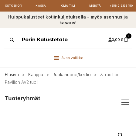
OSTOSKORI
KASSA
OMA TILI
MEISTÄ
+358 2 6333 150
Huippukalusteet kotiinkuljetuksella - myös asennus ja
kasaus!
0
Products
Porin Kalustetalo
0,00
€
search
Avaa valikko
Etusivu
>
Kauppa
>
Ruokahuone/keittiö
>
&Tradition
Pavilion AV2 tuoli
Tuoteryhmät