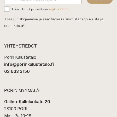
b
S
ä
o
Olen lukenut ja hyväksyn
käyttöehdot
.
h
k
o
Tilaa uutiskirjeemme ja saat tietoa uusimmista tarjouksista ja
ö
uutuuksista!
k
p
o
s
t
YHTEYSTIEDOT
i
Porin Kalustetalo
info@porinkalustetalo.fi
02 633 3150
PORIN MYYMÄLÄ
Gallen-Kallelankatu 20
28100 PORI
Ma – Pe 10-18