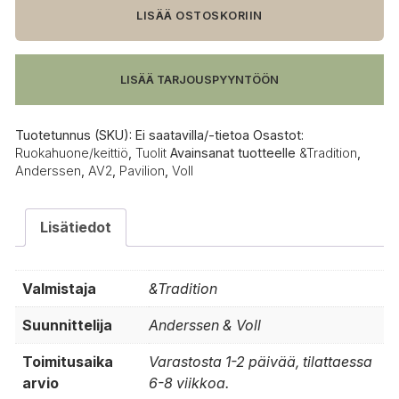
tuoli
LISÄÄ OSTOSKORIIN
määrä
LISÄÄ TARJOUSPYYNTÖÖN
Tuotetunnus (SKU):
Ei saatavilla/-tietoa
Osastot:
Ruokahuone/keittiö
,
Tuolit
Avainsanat tuotteelle
&Tradition
,
Anderssen
,
AV2
,
Pavilion
,
Voll
Lisätiedot
Valmistaja
&Tradition
Suunnittelija
Anderssen & Voll
Toimitusaika
Varastosta 1-2 päivää, tilattaessa
arvio
6-8 viikkoa.