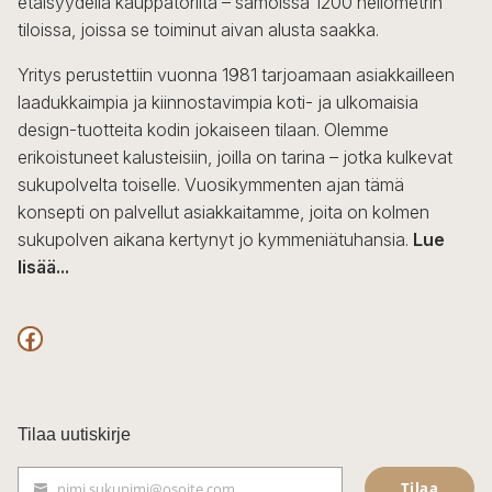
etäisyydellä kauppatorilta – samoissa 1200 neliömetrin
tiloissa, joissa se toiminut aivan alusta saakka.
Yritys perustettiin vuonna 1981 tarjoamaan asiakkailleen
laadukkaimpia ja kiinnostavimpia koti- ja ulkomaisia
design-tuotteita kodin jokaiseen tilaan. Olemme
erikoistuneet kalusteisiin, joilla on tarina – jotka kulkevat
sukupolvelta toiselle. Vuosikymmenten ajan tämä
konsepti on palvellut asiakkaitamme, joita on kolmen
sukupolven aikana kertynyt jo kymmeniätuhansia.
Lue
lisää...
F
a
c
Tilaa uutiskirje
e
Tilaa
nimi.sukunimi@osoite.com