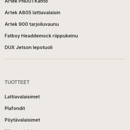
Artek PN001 Kanto
Artek A805 lattiavalaisin
Artek 900 tarjoiluvaunu
Fatboy Headdemock riippukeinu
DUX Jetson lepotuoli
TUOTTEET
Lattiavalaisimet
Plafondit
Pöytävalaisimet