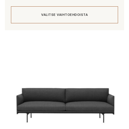
VALITSE VAIHTOEHDOISTA
Tällä
tuotteella
on
useampi
muunnelma.
Voit
tehdä
valinnat
tuotteen
sivulla.