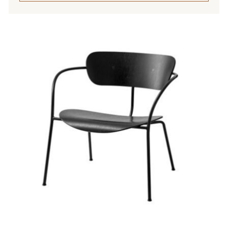
Tällä
tuotteella
on
useampi
muunnelma.
Voit
tehdä
valinnat
tuotteen
sivulla.