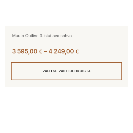
Muuto Outline 3-istuttava sohva
Hintaluokka:
3 595,00
–
4 249,00
€
€
3
595,00 €
VALITSE VAIHTOEHDOISTA
-
4
249,00 €
Tällä
tuotteella
on
useampi
muunnelma.
Voit