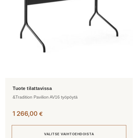
valinnat
tuotteen
sivulla.
&Tradition Pavilion AV16 työpöytä
1 266,00
€
VALITSE VAIHTOEHDOISTA