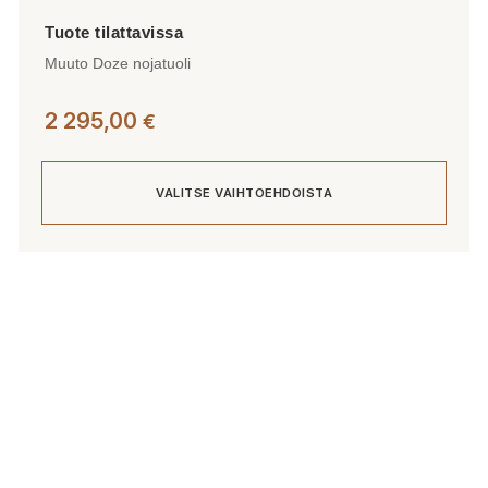
Muuto Doze nojatuoli
2 295,00
€
VALITSE VAIHTOEHDOISTA
Tällä
tuotteella
on
useampi
muunnelma.
Voit
tehdä
valinnat
tuotteen