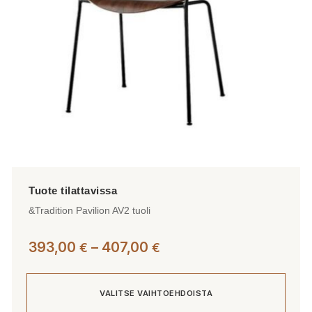
tuotteen
sivulla.
&Tradition Pavilion AV2 tuoli
Hintaluokka:
393,00
–
407,00
€
€
393,00 €
-
VALITSE VAIHTOEHDOISTA
407,00 €