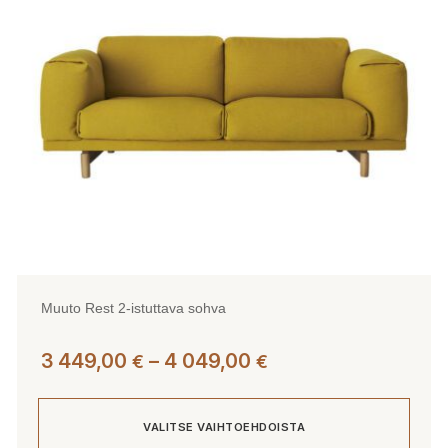
tehdä
valinnat
tuotteen
sivulla.
Muuto Rest 2-istuttava sohva
Hintaluokka:
3 449,00
–
4 049,00
€
€
3
449,00 €
VALITSE VAIHTOEHDOISTA
-