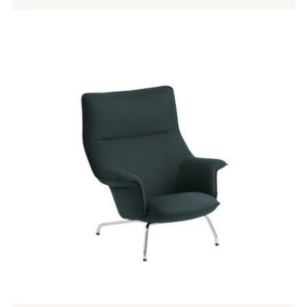
Tällä
tuotteella
on
useampi
muunnelma.
Voit
tehdä
valinnat
tuotteen
sivulla.