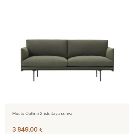
useampi
muunnelma.
Voit
tehdä
valinnat
tuotteen
sivulla.
Muuto Outline 2-istuttava sohva
3 849,00
€