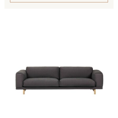
4
049,00 €
Tällä
tuotteella
on
useampi
muunnelma.
Voit
tehdä
valinnat
tuotteen
sivulla.