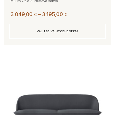
Muuto Oslo 2-istuttava sohva
Hintaluokka:
3 049,00
–
3 195,00
€
€
3
049,00 €
VALITSE VAIHTOEHDOISTA
-
3
195,00 €
Tällä
tuotteella
on
useampi
muunnelma.
Voit
tehdä
valinnat
tuotteen
sivulla.