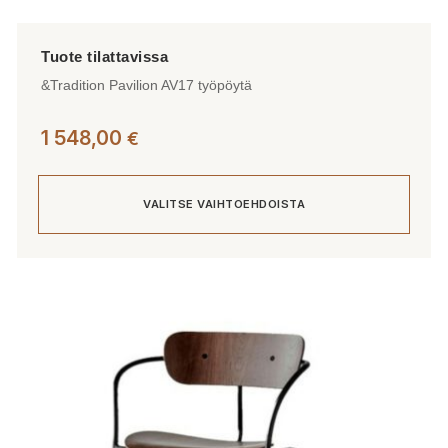
&Tradition Pavilion AV17 työpöytä
1 548,00
€
VALITSE VAIHTOEHDOISTA
Tällä
tuotteella
on
useampi
muunnelma.
Voit
tehdä
valinnat