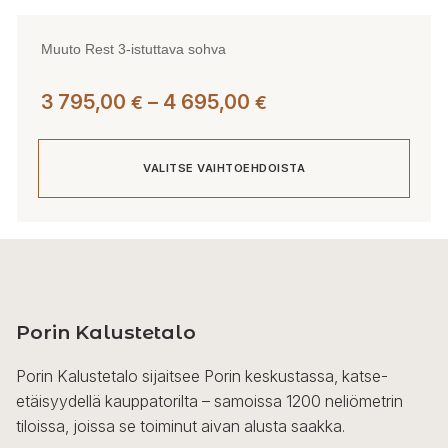
Muuto Rest 3-istuttava sohva
Hintaluokka:
3 795,00
–
4 695,00
€
€
3
795,00 €
VALITSE VAIHTOEHDOISTA
-
4
695,00 €
Tällä
tuotteella
on
useampi
Porin Kalustetalo
muunnelma.
Voit
Porin Kalustetalo sijaitsee Porin keskustassa, katse-
tehdä
etäisyydellä kauppatorilta – samoissa 1200 neliömetrin
valinnat
tiloissa, joissa se toiminut aivan alusta saakka.
tuotteen