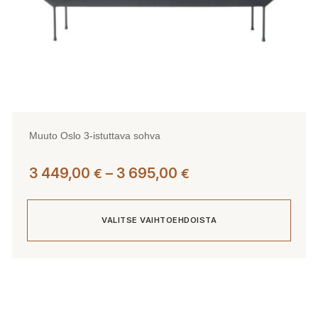
Muuto Oslo 3-istuttava sohva
Hintaluokka:
3 449,00
–
3 695,00
€
€
3
449,00 €
VALITSE VAIHTOEHDOISTA
-
3
695,00 €
Tällä
tuotteella
on