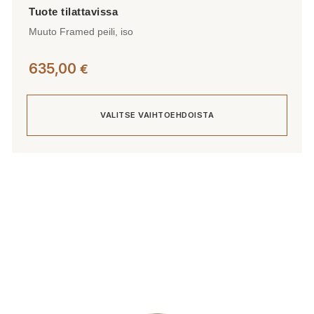
Muuto Framed peili, iso
635,00
€
VALITSE VAIHTOEHDOISTA
Tällä
tuotteella
on
useampi
muunnelma.
Voit
tehdä
valinnat
tuotteen