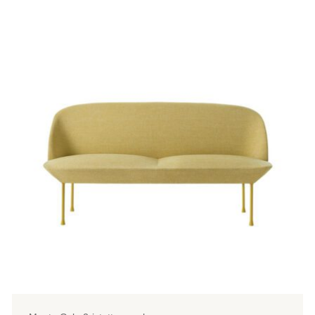
tuotteella
on
useampi
muunnelma.
Voit
tehdä
valinnat
tuotteen
sivulla.