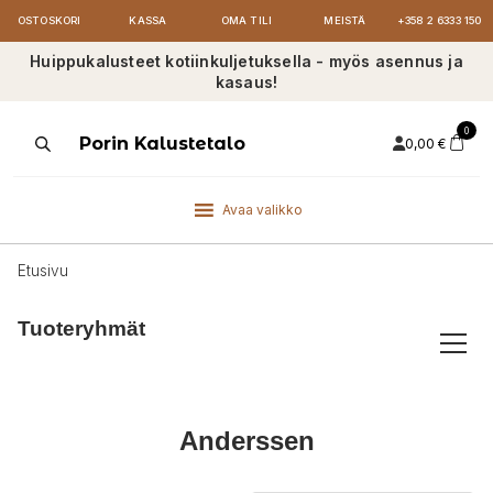
OSTOSKORI
KASSA
OMA TILI
MEISTÄ
+358 2 6333 150
Huippukalusteet kotiinkuljetuksella - myös asennus ja
kasaus!
0
Products
Porin Kalustetalo
0,00
€
search
Avaa valikko
Etusivu
Tuoteryhmät
Anderssen