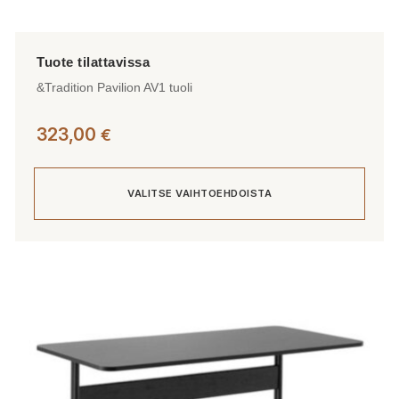
&Tradition Pavilion AV1 tuoli
323,00
€
VALITSE VAIHTOEHDOISTA
Tällä
tuotteella
on
useampi
muunnelma.
Voit
tehdä