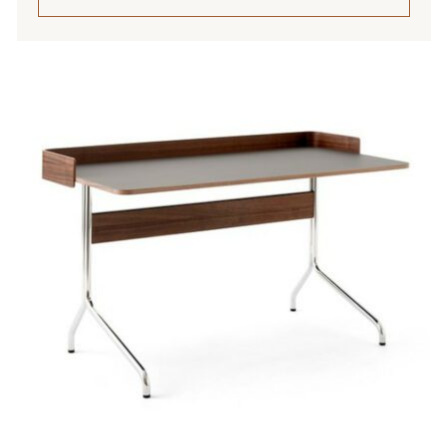
Tällä
tuotteella
on
useampi
muunnelma.
Voit
tehdä
valinnat
tuotteen
sivulla.