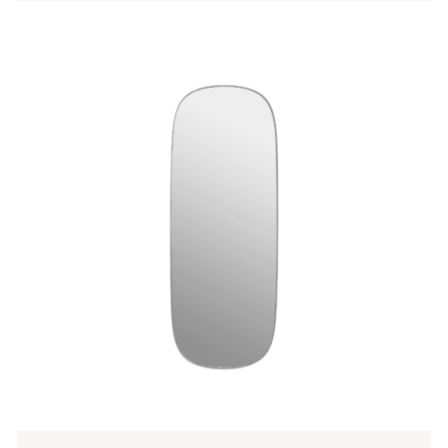
Tällä
tuotteella
on
useampi
muunnelma.
Voit
tehdä
valinnat
tuotteen
sivulla.