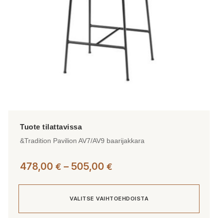
tuotteen
sivulla.
&Tradition Pavilion AV7/AV9 baarijakkara
Hintaluokka:
478,00
–
505,00
€
€
478,00 €
-
VALITSE VAIHTOEHDOISTA
505,00 €