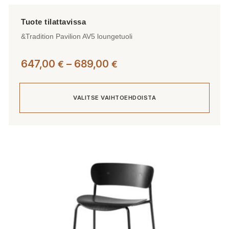
&Tradition Pavilion AV5 loungetuoli
Hintaluokka:
647,00
–
689,00
€
€
647,00 €
-
VALITSE VAIHTOEHDOISTA
689,00 €
Tällä
tuotteella
on
useampi
muunnelma.
Voit
tehdä
valinnat