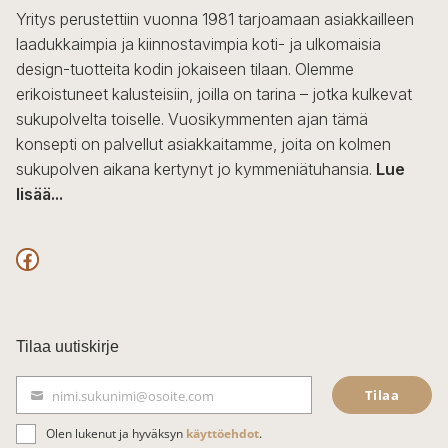
sivulla.
Yritys perustettiin vuonna 1981 tarjoamaan asiakkailleen
laadukkaimpia ja kiinnostavimpia koti- ja ulkomaisia
design-tuotteita kodin jokaiseen tilaan. Olemme
erikoistuneet kalusteisiin, joilla on tarina – jotka kulkevat
sukupolvelta toiselle. Vuosikymmenten ajan tämä
konsepti on palvellut asiakkaitamme, joita on kolmen
sukupolven aikana kertynyt jo kymmeniätuhansia.
Lue
lisää...
F
a
c
Tilaa uutiskirje
e
Tilaa
nimi.sukunimi@osoite.com
b
S
ä
o
Olen lukenut ja hyväksyn
käyttöehdot
.
h