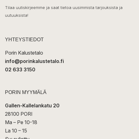
k
o
Tilaa uutiskirjeemme ja saat tietoa uusimmista tarjouksista ja
ö
uutuuksista!
k
p
o
s
t
YHTEYSTIEDOT
i
Porin Kalustetalo
info@porinkalustetalo.fi
02 633 3150
PORIN MYYMÄLÄ
Gallen-Kallelankatu 20
28100 PORI
Ma – Pe 10-18
La 10 – 15
Su: suljettu