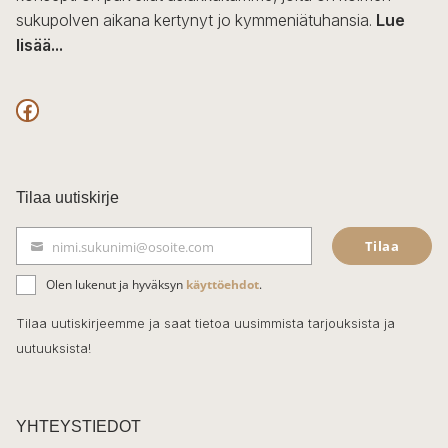
sukupolven aikana kertynyt jo kymmeniätuhansia.
Lue
lisää...
F
a
c
Tilaa uutiskirje
e
Tilaa
nimi.sukunimi@osoite.com
b
S
ä
o
Olen lukenut ja hyväksyn
käyttöehdot
.
h
k
o
Tilaa uutiskirjeemme ja saat tietoa uusimmista tarjouksista ja
ö
uutuuksista!
k
p
o
s
t
YHTEYSTIEDOT
i