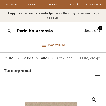
OSTOSKORI
KASSA
OMA TILI
MEISTÄ
+358 2 6333 150
Huippukalusteet kotiinkuljetuksella - myös asennus ja
kasaus!
0
Products
Porin Kalustetalo
0,00
€
search
Avaa valikko
Etusivu
>
Kauppa
>
Artek
>
Artek Stool 60 juliste, greige
Tuoteryhmät