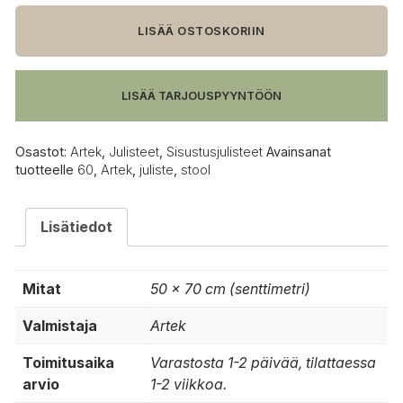
60
juliste,
LISÄÄ OSTOSKORIIN
greige
määrä
LISÄÄ TARJOUSPYYNTÖÖN
Osastot:
Artek
,
Julisteet
,
Sisustusjulisteet
Avainsanat
tuotteelle
60
,
Artek
,
juliste
,
stool
Lisätiedot
Mitat
50 × 70 cm (senttimetri)
Valmistaja
Artek
Toimitusaika
Varastosta 1-2 päivää, tilattaessa
arvio
1-2 viikkoa.