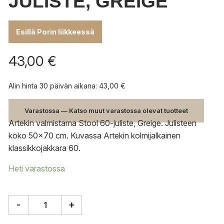
JULISTE, GREIGE
Esillä Porin liikkeessä
43,00
€
Alin hinta 30 päivän aikana:
43,00
€
Varastossa — Katso muut varastossa olevat tuotteet
Artekin valmistama Stool 60-juliste, Greige. Julisteen
koko 50×70 cm. Kuvassa Artekin kolmijalkainen
klassikkojakkara 60.
Heti varastossa
-
+
Artek
Stool