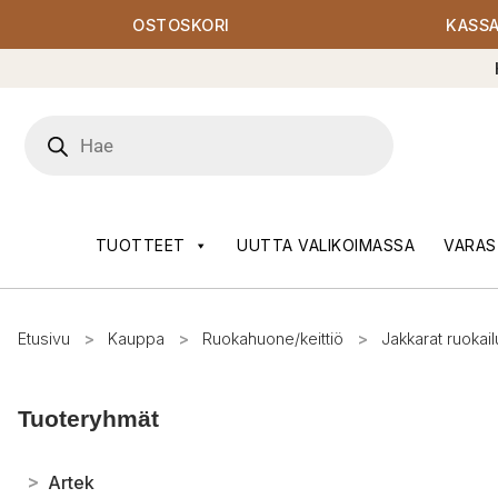
OSTOSKORI
KASS
Products
search
TUOTTEET
UUTTA VALIKOIMASSA
VARAS
Etusivu
>
Kauppa
>
Ruokahuone/keittiö
>
Jakkarat ruokail
Tuoteryhmät
>
Artek