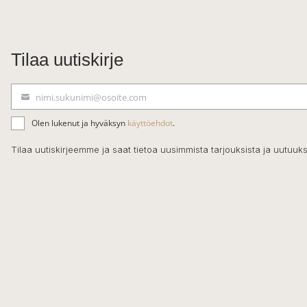
Tilaa uutiskirje
nimi.sukunimi@osoite.com
S
ä
Olen lukenut ja hyväksyn
käyttöehdot
.
h
k
Tilaa uutiskirjeemme ja saat tietoa uusimmista tarjouksista ja uutuuks
ö
p
o
s
t
i