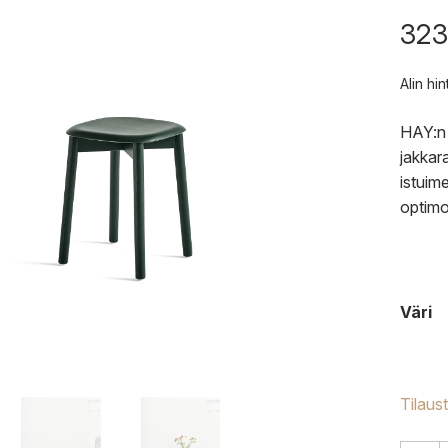
323
Alin hi
HAY:n 
jakkar
istuim
optim
Väri
Tilaus