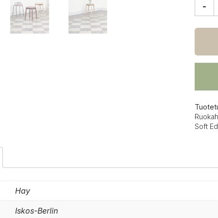
-
HAY
Soft
Edge
72
jakkar
määrä
Tuotet
Ruokah
Soft E
Hay
Iskos-Berlin