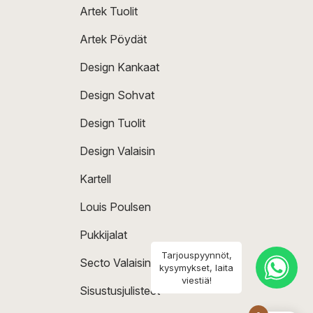
Artek Tuolit
Artek Pöydät
Design Kankaat
Design Sohvat
Design Tuolit
Design Valaisin
Kartell
Louis Poulsen
Pukkijalat
Tarjouspyynnöt,
Secto Valaisin
kysymykset, laita
viestiä!
Sisustusjulisteet