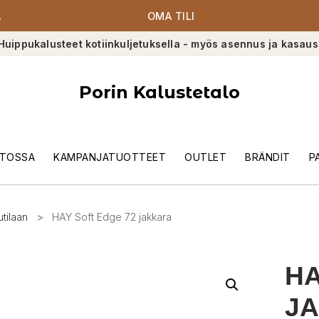
A
OMA TILI
Huippukalusteet kotiinkuljetuksella - myös asennus ja kasaus
Porin Kalustetalo
TOSSA
KAMPANJATUOTTEET
OUTLET
BRÄNDIT
P
utilaan
>
HAY Soft Edge 72 jakkara
HA
J