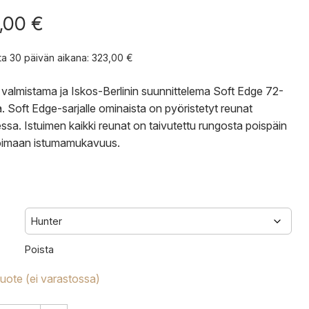
,00
€
nta 30 päivän aikana:
323,00
€
valmistama ja Iskos-Berlinin suunnittelema Soft Edge 72-
a. Soft Edge-sarjalle ominaista on pyöristetyt reunat
essa. Istuimen kaikki reunat on taivutettu rungosta poispäin
oimaan istumamukavuus.
Poista
tuote (ei varastossa)