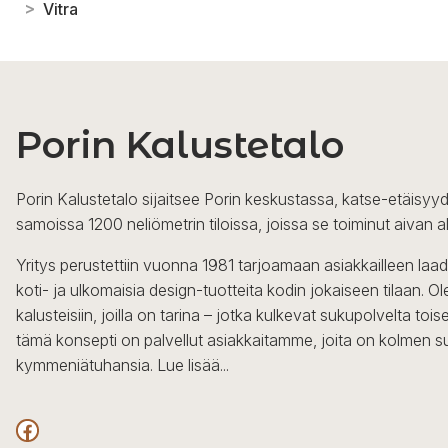
>
Vitra
Porin Kalustetalo
Porin Kalustetalo sijaitsee Porin keskustassa, katse-etäisyyd
samoissa 1200 neliömetrin tiloissa, joissa se toiminut aivan a
Yritys perustettiin vuonna 1981 tarjoamaan asiakkailleen laa
koti- ja ulkomaisia design-tuotteita kodin jokaiseen tilaan. 
kalusteisiin, joilla on tarina – jotka kulkevat sukupolvelta to
tämä konsepti on palvellut asiakkaitamme, joita on kolmen s
kymmeniätuhansia.
Lue lisää...
Facebook