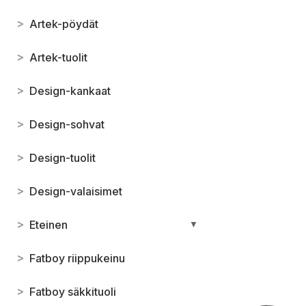
>
Artek-pöydät
>
Artek-tuolit
>
Design-kankaat
>
Design-sohvat
>
Design-tuolit
>
Design-valaisimet
>
Eteinen
▼
>
Fatboy riippukeinu
>
Fatboy säkkituoli