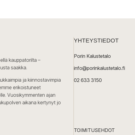
YHTEYSTIEDOT
Porin Kalustetalo
ellä kauppatorilta –
lusta saakka.
info@porinkalustetalo.fi
dukkaimpia ja kiinnostavimpia
02 633 3150
Olemme erikoistuneet
iselle. Vuosikymmenten ajan
ukupolven aikana kertynyt jo
TOIMITUSEHDOT