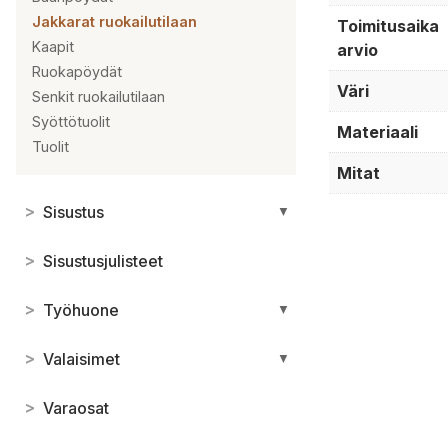
Jakkarat ruokailutilaan
Toimitusaika
Kaapit
arvio
Ruokapöydät
Väri
Senkit ruokailutilaan
Syöttötuolit
Materiaali
Tuolit
Mitat
>
Sisustus
▼
>
Sisustusjulisteet
>
Työhuone
▼
>
Valaisimet
▼
>
Varaosat