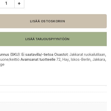
+
LISÄÄ OSTOSKORIIN
a
LISÄÄ TARJOUSPYYNTÖÖN
unnus (SKU):
Ei saatavilla/-tietoa
Osastot:
Jakkarat ruokailutilaan
,
uone/keittiö
Avainsanat tuotteelle
72
,
Hay
,
Iskos-Berlin
,
Jakkara
,
dge