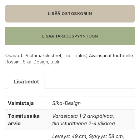
Design
Rossini
Exterior
LISÄÄ OSTOSKORIIN
tuoli,
luonnonvärinen
määrä
LISÄÄ TARJOUSPYYNTÖÖN
Osastot:
Puutarhakalusteet
,
Tuolit (ulos)
Avainsanat tuotteelle
Rossini
,
Sika-Design
,
tuoli
Lisätiedot
Valmistaja
Sika-Design
Toimitusaika
Varastosta 1-2 arkipäivää,
arvio
tilaustuotteena 2-4 viikkoa
Leveys: 49 cm, Syvyys: 58 cm,