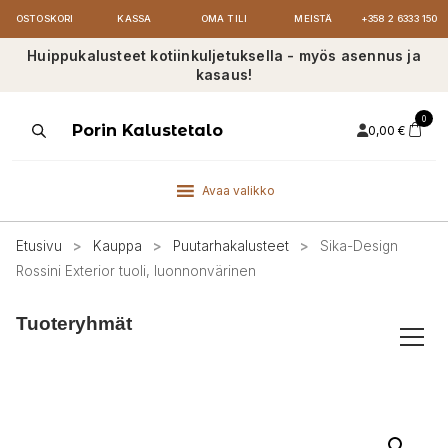
OSTOSKORI
KASSA
OMA TILI
MEISTÄ
+358 2 6333 150
Huippukalusteet kotiinkuljetuksella - myös asennus ja
kasaus!
0
Products
Porin Kalustetalo
0,00
€
search
Avaa valikko
Etusivu
>
Kauppa
>
Puutarhakalusteet
>
Sika-Design
Rossini Exterior tuoli, luonnonvärinen
Tuoteryhmät