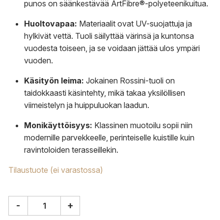
punos on säänkestävää ArtFibre®-polyeteenikuitua.
Huoltovapaa:
Materiaalit ovat UV-suojattuja ja
hylkivät vettä. Tuoli säilyttää värinsä ja kuntonsa
vuodesta toiseen, ja se voidaan jättää ulos ympäri
vuoden.
Käsityön leima:
Jokainen Rossini-tuoli on
taidokkaasti käsintehty, mikä takaa yksilöllisen
viimeistelyn ja huippuluokan laadun.
Monikäyttöisyys:
Klassinen muotoilu sopii niin
modernille parvekkeelle, perinteiselle kuistille kuin
ravintoloiden terasseillekin.
Tilaustuote (ei varastossa)
-
+
Sika-