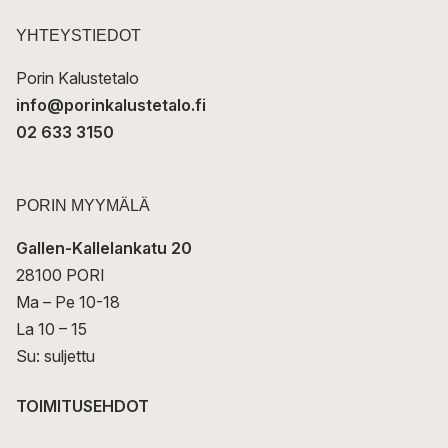
s
t
YHTEYSTIEDOT
i
Porin Kalustetalo
info@porinkalustetalo.fi
02 633 3150
PORIN MYYMÄLÄ
Gallen-Kallelankatu 20
28100 PORI
Ma – Pe 10-18
La 10 – 15
Su: suljettu
TOIMITUSEHDOT