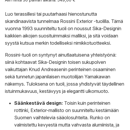
Luo terassillesi tai puutarhaasi hienostunutta
skandinaavista tunnelmaa Rossini Exterior -tuolilla. Tämä
vuonna 1993 suunniteltu tuoli on noussut Sika-Designin
kaikkien aikojen suosituimmaksi malliksi, ja sitä voidaan
syystä kutsua merkin todelliseksi nimikkotuotteeksi.
Rossini-tuoli on syntynyt ainutlaatuisena yhteistyönä:
siinä kohtaavat Sika-Designin toisen sukupolven
vaikuttajan Knud Andreasenin perinteinen osaaminen
sekä tunnetun japanilaisen muotoilijan Yamakawan
näkemys. Tuloksena on tuoli, jossa yhdistyvät täydellinen
istuinmukavuus, kestävyys ja elegantti ulkomuoto.
Säänkestävä design:
Toisin kuin perinteinen
rottinki, Exterior-mallisto on suunniteltu kestämään
Suomen vaihtelevia sääolosuhteita. Runko on
valmistettu kevyestä mutta vahvasta alumiinista, ja