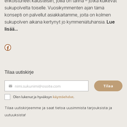
erikoistuneet kalusteisiin, joilla on tarina – jotka kulkevat
sukupolvelta toiselle. Vuosikymmenten ajan tämä
konsepti on palvellut asiakkaitamme, joita on kolmen
sukupolven aikana kertynyt jo kymmeniätuhansia.
Lue
lisää...
F
a
c
Tilaa uutiskirje
e
Tilaa
nimi.sukunimi@osoite.com
b
S
ä
o
Olen lukenut ja hyväksyn
käyttöehdot
.
h
k
o
Tilaa uutiskirjeemme ja saat tietoa uusimmista tarjouksista ja
ö
uutuuksista!
k
p
o