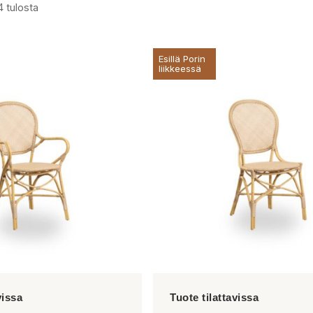
4 tulosta
Esillä Porin
liikkeessä