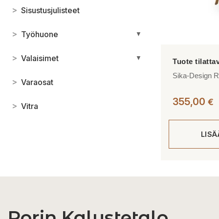
>
Sisustusjulisteet
>
Työhuone
▼
>
Valaisimet
▼
Sika-Design Ro
>
Varaosat
355,00
€
>
Vitra
LIS
Porin Kalustetalo