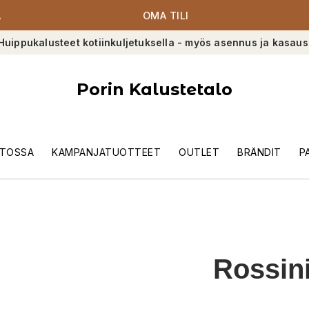
A
OMA TILI
Huippukalusteet kotiinkuljetuksella - myös asennus ja kasaus
Porin Kalustetalo
TOSSA
KAMPANJATUOTTEET
OUTLET
BRÄNDIT
P
Rossin