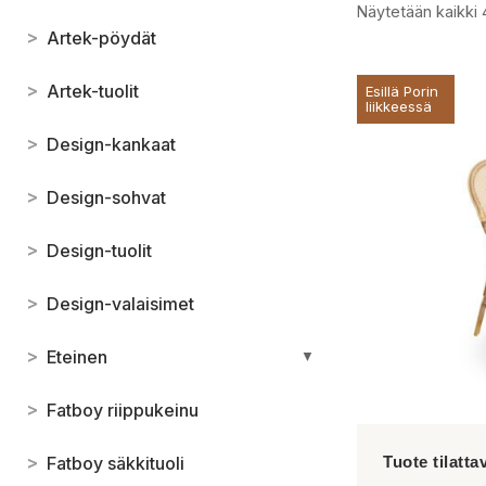
Näytetään kaikki 
>
Artek-pöydät
>
Artek-tuolit
Esillä Porin
liikkeessä
>
Design-kankaat
>
Design-sohvat
>
Design-tuolit
>
Design-valaisimet
>
Eteinen
▼
>
Fatboy riippukeinu
>
Fatboy säkkituoli