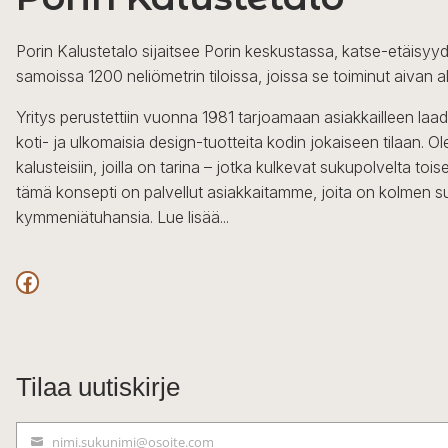
Porin Kalustetalo sijaitsee Porin keskustassa, katse-etäisyyd
samoissa 1200 neliömetrin tiloissa, joissa se toiminut aivan a
Yritys perustettiin vuonna 1981 tarjoamaan asiakkailleen laa
koti- ja ulkomaisia design-tuotteita kodin jokaiseen tilaan. 
kalusteisiin, joilla on tarina – jotka kulkevat sukupolvelta to
tämä konsepti on palvellut asiakkaitamme, joita on kolmen s
kymmeniätuhansia.
Lue lisää...
Facebook
Tilaa uutiskirje
nimi.sukunimi@osoite.com