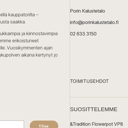
Porin Kalustetalo
ellä kauppatorilta –
lusta saakka.
info@porinkalustetalo.fi
dukkaimpia ja kiinnostavimpia
02 633 3150
Olemme erikoistuneet
iselle. Vuosikymmenten ajan
ukupolven aikana kertynyt jo
TOIMITUSEHDOT
SUOSITTELEMME
&Tradition Flowerpot VP8
Tilaa