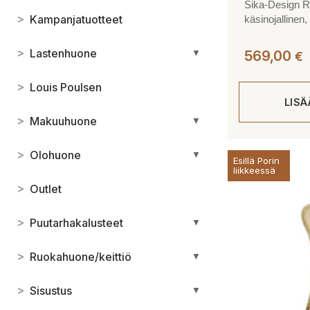
Sika-Design Ro
>
Kampanjatuotteet
käsinojallinen
>
Lastenhuone
▼
569,00
€
>
Louis Poulsen
LIS
>
Makuuhuone
▼
>
Olohuone
▼
Esillä Porin
liikkeessä
>
Outlet
>
Puutarhakalusteet
▼
>
Ruokahuone/keittiö
▼
>
Sisustus
▼