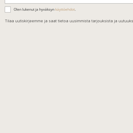
S
ä
Olen lukenut ja hyväksyn
käyttöehdot
.
h
k
Tilaa uutiskirjeemme ja saat tietoa uusimmista tarjouksista ja uutuuks
ö
p
o
s
t
i