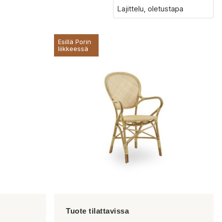
Esillä Porin
liikkeessä