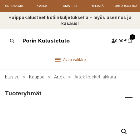
OSTOSKORI
KASSA
OMA TILI
MEISTÄ
+358 2 6333 150
Huippukalusteet kotiinkuljetuksella - myös asennus ja
kasaus!
0
Products
Porin Kalustetalo
0,00
€
search
Avaa valikko
Etusivu
>
Kauppa
>
Artek
>
Artek Rocket jakkara
Tuoteryhmät