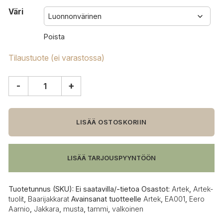
Väri
Poista
Tilaustuote (ei varastossa)
-
+
Artek
Rocket
jakkara
määrä
LISÄÄ OSTOSKORIIN
LISÄÄ TARJOUSPYYNTÖÖN
Tuotetunnus (SKU):
Ei saatavilla/-tietoa
Osastot:
Artek
,
Artek-
tuolit
,
Baarijakkarat
Avainsanat tuotteelle
Artek
,
EA001
,
Eero
Aarnio
,
Jakkara
,
musta
,
tammi
,
valkoinen