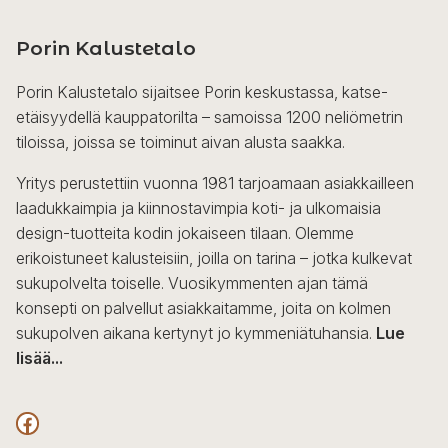
Porin Kalustetalo
Porin Kalustetalo sijaitsee Porin keskustassa, katse-
etäisyydellä kauppatorilta – samoissa 1200 neliömetrin
tiloissa, joissa se toiminut aivan alusta saakka.
Yritys perustettiin vuonna 1981 tarjoamaan asiakkailleen
laadukkaimpia ja kiinnostavimpia koti- ja ulkomaisia
design-tuotteita kodin jokaiseen tilaan. Olemme
erikoistuneet kalusteisiin, joilla on tarina – jotka kulkevat
sukupolvelta toiselle. Vuosikymmenten ajan tämä
konsepti on palvellut asiakkaitamme, joita on kolmen
sukupolven aikana kertynyt jo kymmeniätuhansia.
Lue
lisää...
F