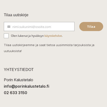
a
c
Tilaa uutiskirje
e
Tilaa
nimi.sukunimi@osoite.com
b
S
ä
o
Olen lukenut ja hyväksyn
käyttöehdot
.
h
k
o
Tilaa uutiskirjeemme ja saat tietoa uusimmista tarjouksista ja
ö
uutuuksista!
k
p
o
s
t
YHTEYSTIEDOT
i
Porin Kalustetalo
info@porinkalustetalo.fi
02 633 3150