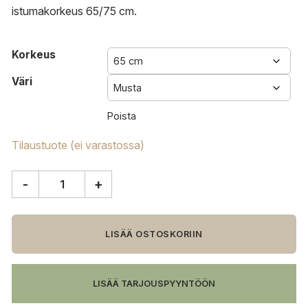
istumakorkeus 65/75 cm.
Korkeus
Väri
Poista
Tilaustuote (ei varastossa)
-
+
Kartell
One
More
baarituoli
LISÄÄ OSTOSKORIIN
määrä
LISÄÄ TARJOUSPYYNTÖÖN