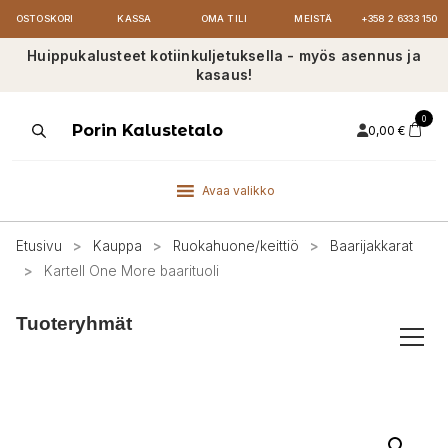
OSTOSKORI
KASSA
OMA TILI
MEISTÄ
+358 2 6333 150
Huippukalusteet kotiinkuljetuksella - myös asennus ja
kasaus!
0
Products
Porin Kalustetalo
0,00
€
search
Avaa valikko
Etusivu
>
Kauppa
>
Ruokahuone/keittiö
>
Baarijakkarat
>
Kartell One More baarituoli
Tuoteryhmät