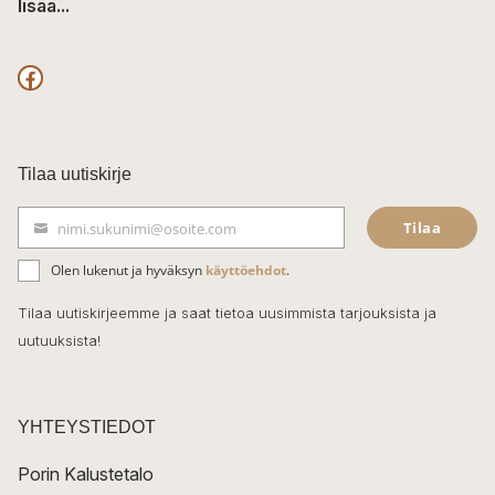
lisää...
F
a
c
Tilaa uutiskirje
e
Tilaa
nimi.sukunimi@osoite.com
b
S
ä
o
Olen lukenut ja hyväksyn
käyttöehdot
.
h
k
o
Tilaa uutiskirjeemme ja saat tietoa uusimmista tarjouksista ja
ö
uutuuksista!
k
p
o
s
t
YHTEYSTIEDOT
i
Porin Kalustetalo