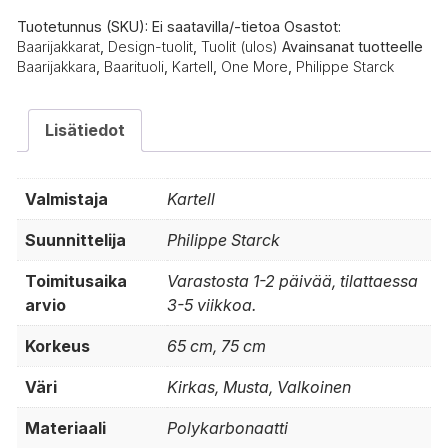
Tuotetunnus (SKU):
Ei saatavilla/-tietoa
Osastot:
Baarijakkarat
,
Design-tuolit
,
Tuolit (ulos)
Avainsanat tuotteelle
Baarijakkara
,
Baarituoli
,
Kartell
,
One More
,
Philippe Starck
Lisätiedot
Valmistaja
Kartell
Suunnittelija
Philippe Starck
Toimitusaika
Varastosta 1-2 päivää, tilattaessa
arvio
3-5 viikkoa.
Korkeus
65 cm, 75 cm
Väri
Kirkas, Musta, Valkoinen
Materiaali
Polykarbonaatti