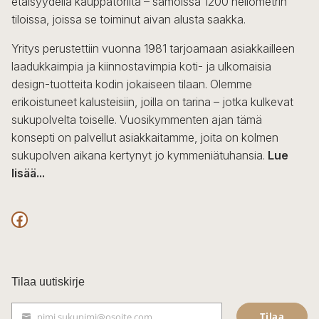
etäisyydellä kauppatorilta – samoissa 1200 neliömetrin
valinnat
tiloissa, joissa se toiminut aivan alusta saakka.
tuotteen
sivulla.
Yritys perustettiin vuonna 1981 tarjoamaan asiakkailleen
laadukkaimpia ja kiinnostavimpia koti- ja ulkomaisia
design-tuotteita kodin jokaiseen tilaan. Olemme
erikoistuneet kalusteisiin, joilla on tarina – jotka kulkevat
sukupolvelta toiselle. Vuosikymmenten ajan tämä
konsepti on palvellut asiakkaitamme, joita on kolmen
sukupolven aikana kertynyt jo kymmeniätuhansia.
Lue
lisää...
F
a
c
Tilaa uutiskirje
e
Tilaa
nimi.sukunimi@osoite.com