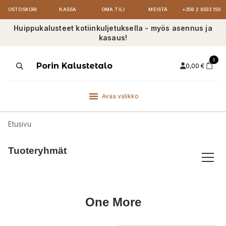
OSTOSKORI
KASSA
OMA TILI
MEISTÄ
+358 2 6333 150
Huippukalusteet kotiinkuljetuksella - myös asennus ja
kasaus!
0
Products
Porin Kalustetalo
0,00
€
search
Avaa valikko
Etusivu
Tuoteryhmät
One More