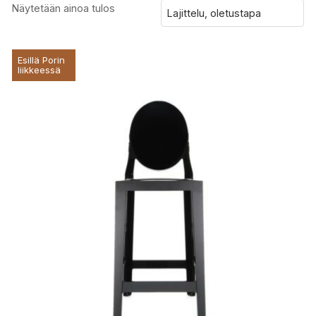
Näytetään ainoa tulos
Esillä Porin
liikkeessä