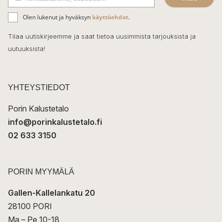
b
S
ä
o
Olen lukenut ja hyväksyn
käyttöehdot
.
h
k
o
Tilaa uutiskirjeemme ja saat tietoa uusimmista tarjouksista ja
ö
uutuuksista!
k
p
o
s
t
YHTEYSTIEDOT
i
Porin Kalustetalo
info@porinkalustetalo.fi
02 633 3150
PORIN MYYMÄLÄ
Gallen-Kallelankatu 20
28100 PORI
Ma – Pe 10-18