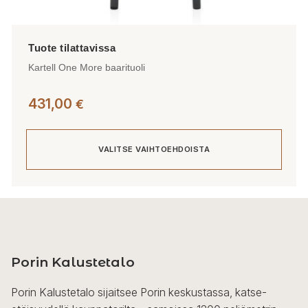
Kartell One More baarituoli
431,00
€
VALITSE VAIHTOEHDOISTA
Tällä
tuotteella
on
useampi
Porin Kalustetalo
muunnelma.
Voit
Porin Kalustetalo sijaitsee Porin keskustassa, katse-
tehdä