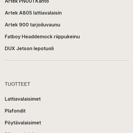
Artek PN001 Kanto
Artek A805 lattiavalaisin
Artek 900 tarjoiluvaunu
Fatboy Headdemock riippukeinu
DUX Jetson lepotuoli
TUOTTEET
Lattiavalaisimet
Plafondit
Pöytävalaisimet