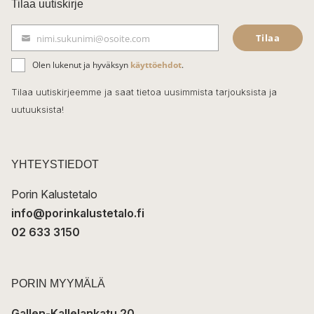
Tilaa uutiskirje
e
Tilaa
nimi.sukunimi@osoite.com
b
S
ä
o
Olen lukenut ja hyväksyn
käyttöehdot
.
h
k
o
Tilaa uutiskirjeemme ja saat tietoa uusimmista tarjouksista ja
ö
uutuuksista!
k
p
o
s
t
YHTEYSTIEDOT
i
Porin Kalustetalo
info@porinkalustetalo.fi
02 633 3150
PORIN MYYMÄLÄ
Gallen-Kallelankatu 20