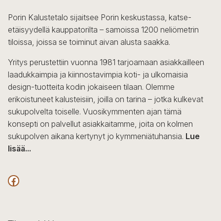
Porin Kalustetalo sijaitsee Porin keskustassa, katse-
etäisyydellä kauppatorilta – samoissa 1200 neliömetrin
tiloissa, joissa se toiminut aivan alusta saakka.
Yritys perustettiin vuonna 1981 tarjoamaan asiakkailleen
laadukkaimpia ja kiinnostavimpia koti- ja ulkomaisia
design-tuotteita kodin jokaiseen tilaan. Olemme
erikoistuneet kalusteisiin, joilla on tarina – jotka kulkevat
sukupolvelta toiselle. Vuosikymmenten ajan tämä
konsepti on palvellut asiakkaitamme, joita on kolmen
sukupolven aikana kertynyt jo kymmeniätuhansia.
Lue
lisää...
F
a
c