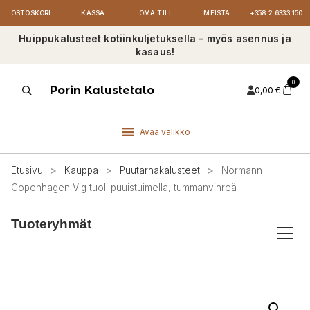
OSTOSKORI
KASSA
OMA TILI
MEISTÄ
+358 2 6333 150
Huippukalusteet kotiinkuljetuksella - myös asennus ja
kasaus!
0
Products
Porin Kalustetalo
0,00
€
search
Avaa valikko
Etusivu
>
Kauppa
>
Puutarhakalusteet
>
Normann
Copenhagen Vig tuoli puuistuimella, tummanvihreä
Tuoteryhmät