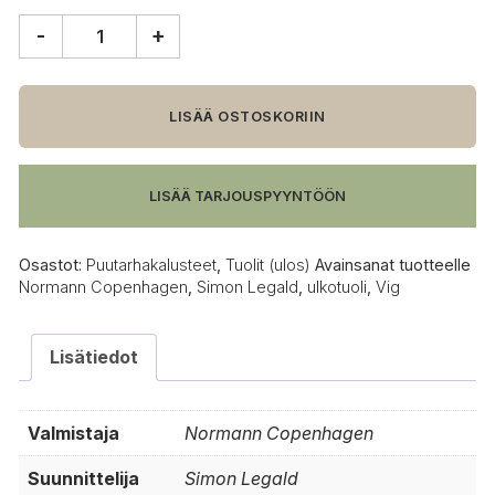
-
+
Normann
Copenhagen
Vig
tuoli
LISÄÄ OSTOSKORIIN
puuistuimella,
tummanvihreä
määrä
LISÄÄ TARJOUSPYYNTÖÖN
Osastot:
Puutarhakalusteet
,
Tuolit (ulos)
Avainsanat tuotteelle
Normann Copenhagen
,
Simon Legald
,
ulkotuoli
,
Vig
Lisätiedot
Valmistaja
Normann Copenhagen
Suunnittelija
Simon Legald