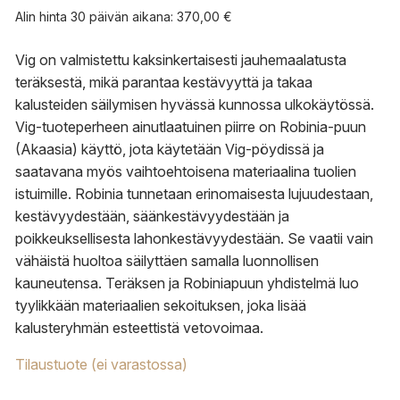
Alin hinta 30 päivän aikana:
370,00
€
Vig on valmistettu kaksinkertaisesti jauhemaalatusta
teräksestä, mikä parantaa kestävyyttä ja takaa
kalusteiden säilymisen hyvässä kunnossa ulkokäytössä.
Vig-tuoteperheen ainutlaatuinen piirre on Robinia-puun
(Akaasia) käyttö, jota käytetään Vig-pöydissä ja
saatavana myös vaihtoehtoisena materiaalina tuolien
istuimille. Robinia tunnetaan erinomaisesta lujuudestaan,
kestävyydestään, säänkestävyydestään ja
poikkeuksellisesta lahonkestävyydestään. Se vaatii vain
vähäistä huoltoa säilyttäen samalla luonnollisen
kauneutensa. Teräksen ja Robiniapuun yhdistelmä luo
tyylikkään materiaalien sekoituksen, joka lisää
kalusteryhmän esteettistä vetovoimaa.
Tilaustuote (ei varastossa)