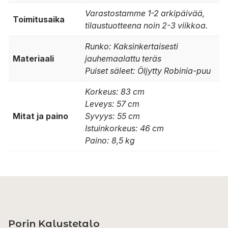
Varastostamme 1-2 arkipäivää,
Toimitusaika
tilaustuotteena noin 2-3 viikkoa.
Runko: Kaksinkertaisesti
Materiaali
jauhemaalattu teräs
Puiset säleet: Öljytty Robinia-puu
Korkeus: 83 cm
Leveys: 57 cm
Mitat ja paino
Syvyys: 55 cm
Istuinkorkeus: 46 cm
Paino: 8,5 kg
Porin Kalustetalo