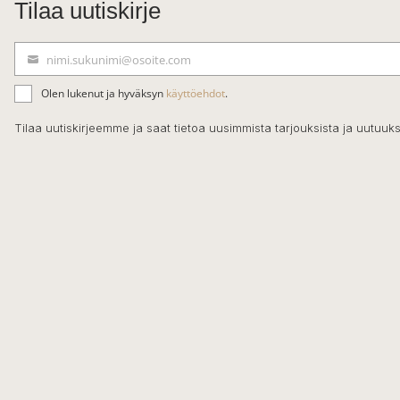
Tilaa uutiskirje
nimi.sukunimi@osoite.com
S
ä
Olen lukenut ja hyväksyn
käyttöehdot
.
h
k
Tilaa uutiskirjeemme ja saat tietoa uusimmista tarjouksista ja uutuuks
ö
p
o
s
t
i