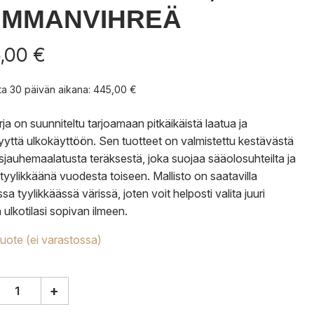
UMMANVIHREÄ
,00
€
nta 30 päivän aikana:
445,00
€
rja on suunniteltu tarjoamaan pitkäikäistä laatua ja
kyyttä ulkokäyttöön. Sen tuotteet on valmistettu kestävästä
sjauhemaalatusta teräksestä, joka suojaa sääolosuhteilta ja
tyylikkäänä vuodesta toiseen. Mallisto on saatavilla
a tyylikkäässä värissä, joten voit helposti valita juuri
ulkotilasi sopivan ilmeen.
tuote (ei varastossa)
+
ann
nhagen