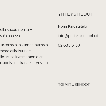
YHTEYSTIEDOT
Porin Kalustetalo
ellä kauppatorilta –
lusta saakka.
info@porinkalustetalo.fi
dukkaimpia ja kiinnostavimpia
02 633 3150
Olemme erikoistuneet
iselle. Vuosikymmenten ajan
ukupolven aikana kertynyt jo
TOIMITUSEHDOT