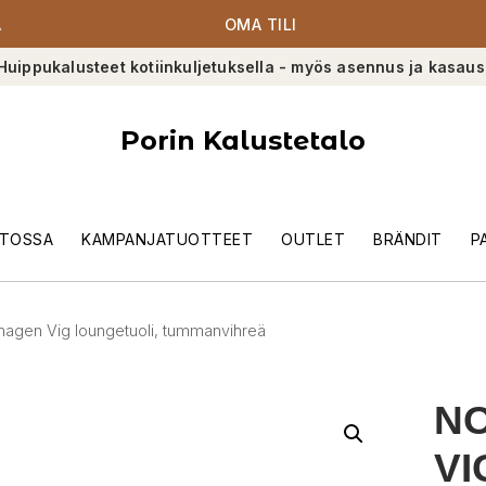
A
OMA TILI
Huippukalusteet kotiinkuljetuksella - myös asennus ja kasaus
Porin Kalustetalo
TOSSA
KAMPANJATUOTTEET
OUTLET
BRÄNDIT
P
gen Vig loungetuoli, tummanvihreä
N
VI