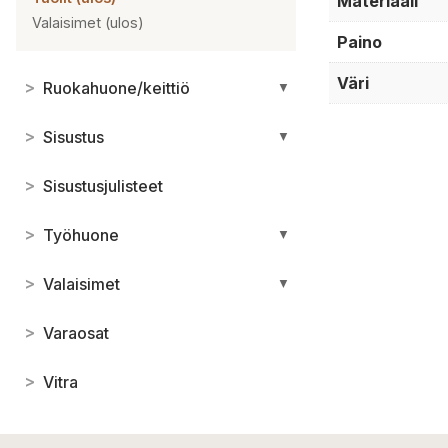
Materiaali
Valaisimet (ulos)
Paino
Väri
>
Ruokahuone/keittiö
▼
>
Sisustus
▼
>
Sisustusjulisteet
>
Työhuone
▼
>
Valaisimet
▼
>
Varaosat
>
Vitra