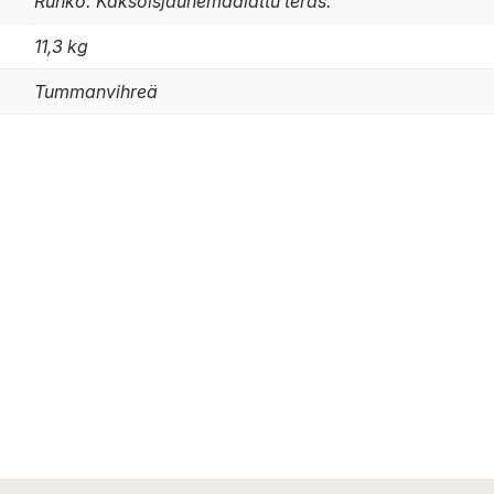
Runko: Kaksoisjauhemaalattu teräs.
11,3 kg
Tummanvihreä