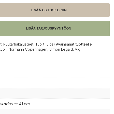
LISÄÄ OSTOSKORIIN
tuoli,
nvihreä
LISÄÄ TARJOUSPYYNTÖÖN
t:
Puutarhakalusteet
,
Tuolit (ulos)
Avainsanat tuotteelle
uoli
,
Normann Copenhagen
,
Simon Legald
,
Vig
inkorkeus: 41 cm