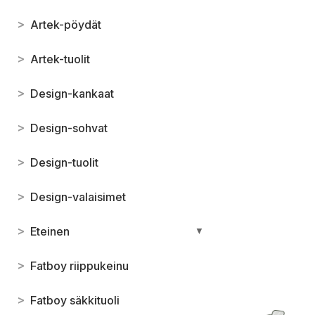
>
Artek-pöydät
>
Artek-tuolit
>
Design-kankaat
>
Design-sohvat
>
Design-tuolit
>
Design-valaisimet
>
Eteinen
▼
>
Fatboy riippukeinu
>
Fatboy säkkituoli