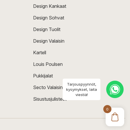
Design Kankaat
Design Sohvat
Design Tuolit
Design Valaisin
Kartell
Louis Poulsen
Pukkijalat
Tarjouspyynnöt,
Secto Valaisin
kysymykset, laita
viestiä!
Sisustusjulisteet
0