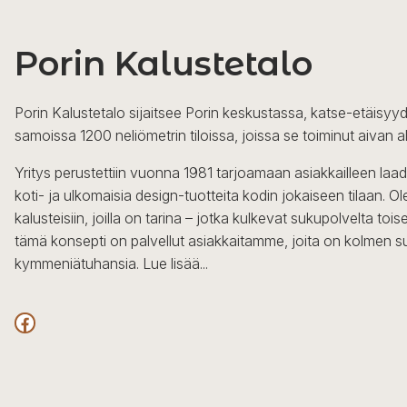
Porin Kalustetalo
Porin Kalustetalo sijaitsee Porin keskustassa, katse-etäisyyd
samoissa 1200 neliömetrin tiloissa, joissa se toiminut aivan a
Yritys perustettiin vuonna 1981 tarjoamaan asiakkailleen laa
koti- ja ulkomaisia design-tuotteita kodin jokaiseen tilaan. 
kalusteisiin, joilla on tarina – jotka kulkevat sukupolvelta to
tämä konsepti on palvellut asiakkaitamme, joita on kolmen s
kymmeniätuhansia.
Lue lisää...
Facebook