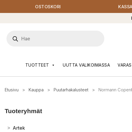
OSTOSKORI
KASS
Products
search
TUOTTEET
UUTTA VALIKOIMASSA
VARAS
Etusivu
>
Kauppa
>
Puutarhakalusteet
>
Normann Copenha
Tuoteryhmät
>
Artek