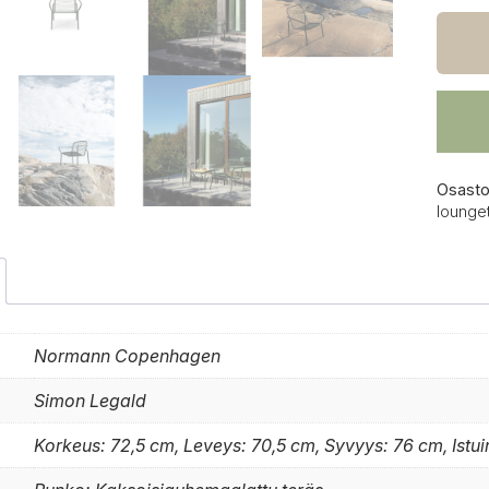
Vig
lounge
tumma
määrä
Osasto
lounget
Normann Copenhagen
Simon Legald
Korkeus: 72,5 cm, Leveys: 70,5 cm, Syvyys: 76 cm, Istu