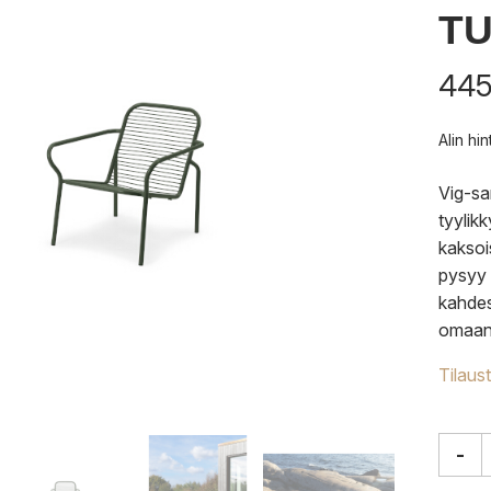
T
445
Alin hi
Vig-sa
tyylik
kaksoi
pysyy 
kahdess
omaan 
Tilaus
-
Norm
Cope