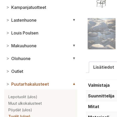
>
Kampanjatuotteet
>
Lastenhuone
▼
>
Louis Poulsen
>
Makuuhuone
▼
>
Olohuone
▼
Lisätiedot
>
Outlet
>
Puutarhakalusteet
▼
Valmistaja
Suunnittelija
Lepotuolit (ulos)
Muut ulkokalusteet
Mitat
Pöydät (ulos)
Tuolit (ulos)