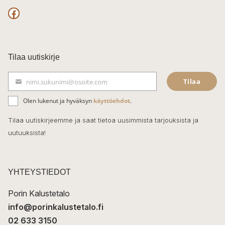
F
a
c
Tilaa uutiskirje
e
Tilaa
nimi.sukunimi@osoite.com
b
S
ä
o
Olen lukenut ja hyväksyn
käyttöehdot
.
h
k
o
Tilaa uutiskirjeemme ja saat tietoa uusimmista tarjouksista ja
ö
uutuuksista!
k
p
o
s
t
YHTEYSTIEDOT
i
Porin Kalustetalo
info@porinkalustetalo.fi
02 633 3150