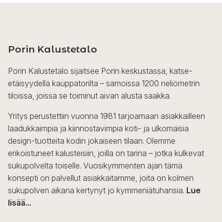
Porin Kalustetalo
Porin Kalustetalo sijaitsee Porin keskustassa, katse-
etäisyydellä kauppatorilta – samoissa 1200 neliömetrin
tiloissa, joissa se toiminut aivan alusta saakka.
Yritys perustettiin vuonna 1981 tarjoamaan asiakkailleen
laadukkaimpia ja kiinnostavimpia koti- ja ulkomaisia
design-tuotteita kodin jokaiseen tilaan. Olemme
erikoistuneet kalusteisiin, joilla on tarina – jotka kulkevat
sukupolvelta toiselle. Vuosikymmenten ajan tämä
konsepti on palvellut asiakkaitamme, joita on kolmen
sukupolven aikana kertynyt jo kymmeniätuhansia.
Lue
lisää...