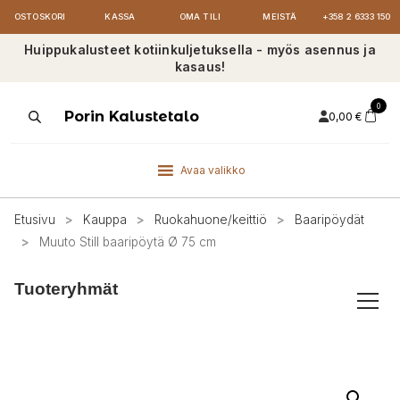
OSTOSKORI
KASSA
OMA TILI
MEISTÄ
+358 2 6333 150
Huippukalusteet kotiinkuljetuksella - myös asennus ja
kasaus!
0
Products
Porin Kalustetalo
0,00
€
search
Avaa valikko
Etusivu
>
Kauppa
>
Ruokahuone/keittiö
>
Baaripöydät
>
Muuto Still baaripöytä Ø 75 cm
Tuoteryhmät