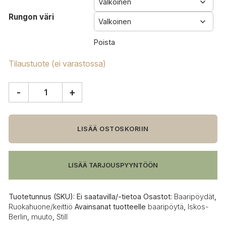
Rungon väri
Poista
Tilaustuote (ei varastossa)
-
+
Muuto
Still
baaripöytä
Ø
LISÄÄ OSTOSKORIIN
75
cm
määrä
LISÄÄ TARJOUSPYYNTÖÖN
Tuotetunnus (SKU):
Ei saatavilla/-tietoa
Osastot:
Baaripöydät
,
Ruokahuone/keittiö
Avainsanat tuotteelle
baaripöytä
,
Iskos-
Berlin
,
muuto
,
Still