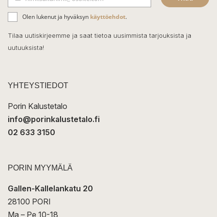
b
S
ä
o
Olen lukenut ja hyväksyn
käyttöehdot
.
h
k
o
Tilaa uutiskirjeemme ja saat tietoa uusimmista tarjouksista ja
ö
uutuuksista!
k
p
o
s
t
YHTEYSTIEDOT
i
Porin Kalustetalo
info@porinkalustetalo.fi
02 633 3150
PORIN MYYMÄLÄ
Gallen-Kallelankatu 20
28100 PORI
Ma – Pe 10-18