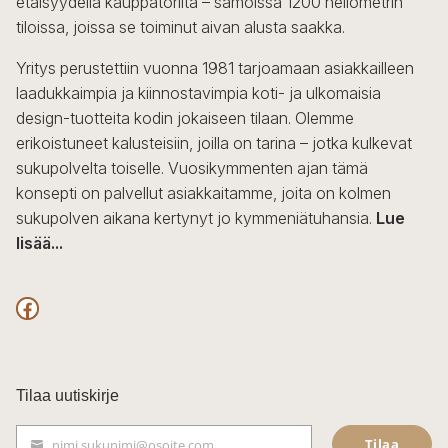
etäisyydellä kauppatorilta – samoissa 1200 neliömetrin
valinnat
tiloissa, joissa se toiminut aivan alusta saakka.
tuotteen
sivulla.
Yritys perustettiin vuonna 1981 tarjoamaan asiakkailleen
laadukkaimpia ja kiinnostavimpia koti- ja ulkomaisia
design-tuotteita kodin jokaiseen tilaan. Olemme
erikoistuneet kalusteisiin, joilla on tarina – jotka kulkevat
sukupolvelta toiselle. Vuosikymmenten ajan tämä
konsepti on palvellut asiakkaitamme, joita on kolmen
sukupolven aikana kertynyt jo kymmeniätuhansia.
Lue
lisää...
F
a
c
Tilaa uutiskirje
e
Tilaa
nimi.sukunimi@osoite.com