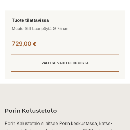
Muuto Still baaripöytä Ø 75 cm
729,00
€
VALITSE VAIHTOEHDOISTA
Tällä
tuotteella
on
useampi
Porin Kalustetalo
muunnelma.
Voit
Porin Kalustetalo sijaitsee Porin keskustassa, katse-
tehdä