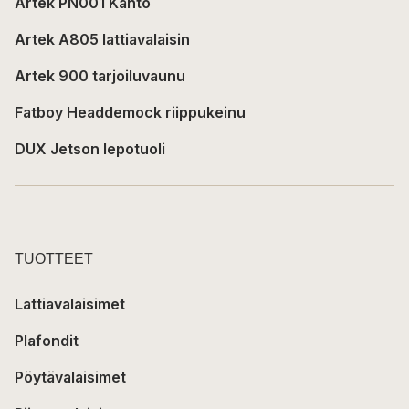
Artek PN001 Kanto
Artek A805 lattiavalaisin
Artek 900 tarjoiluvaunu
Fatboy Headdemock riippukeinu
DUX Jetson lepotuoli
TUOTTEET
Lattiavalaisimet
Plafondit
Pöytävalaisimet