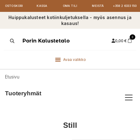
OSTOSKORI
KASSA
OMA TILI
MEISTÄ
+358 2 6333 150
Huippukalusteet kotiinkuljetuksella - myös asennus ja
kasaus!
0
Products
Porin Kalustetalo
0,00
€
search
Avaa valikko
Etusivu
Tuoteryhmät
Still