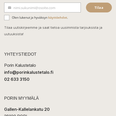
e
Tilaa
nimi.sukunimi@osoite.com
b
S
ä
o
Olen lukenut ja hyväksyn
käyttöehdot
.
h
k
o
Tilaa uutiskirjeemme ja saat tietoa uusimmista tarjouksista ja
ö
uutuuksista!
k
p
o
s
t
YHTEYSTIEDOT
i
Porin Kalustetalo
info@porinkalustetalo.fi
02 633 3150
PORIN MYYMÄLÄ
Gallen-Kallelankatu 20