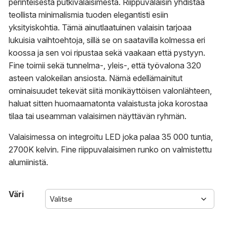
perinteisestä putkivalaisimesta. Riippuvalaisin yhdistää
teollista minimalismia tuoden elegantisti esiin
yksityiskohtia. Tämä ainutlaatuinen valaisin tarjoaa
lukuisia vaihtoehtoja, sillä se on saatavilla kolmessa eri
koossa ja sen voi ripustaa sekä vaakaan että pystyyn.
Fine toimii sekä tunnelma-, yleis-, että työvalona 320
asteen valokeilan ansiosta. Nämä edellämainitut
ominaisuudet tekevät siitä monikäyttöisen valonlähteen,
haluat sitten huomaamatonta valaistusta joka korostaa
tilaa tai useamman valaisimen näyttävän ryhmän.
Valaisimessa on integroitu LED joka palaa 35 000 tuntia,
2700K kelvin. Fine riippuvalaisimen runko on valmistettu
alumiinistä.
Väri