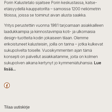
Porin Kalustetalo sijaitsee Porin keskustassa, katse-
etäisyydellä kauppatorilta – samoissa 1200 neliömetrin
tiloissa, joissa se toiminut aivan alusta saakka.
Yritys perustettiin vuonna 1981 tarjoamaan asiakkailleen
laadukkaimpia ja kiinnostavimpia koti- ja ulkomaisia
design-tuotteita kodin jokaiseen tilaan. Olemme
erikoistuneet kalusteisiin, joilla on tarina – jotka kulkevat
sukupolvelta toiselle. Vuosikymmenten ajan tämä
konsepti on palvellut asiakkaitamme, joita on kolmen
sukupolven aikana kertynyt jo kymmeniätuhansia.
Lue
lisää...
F
a
c
Tilaa uutiskirje