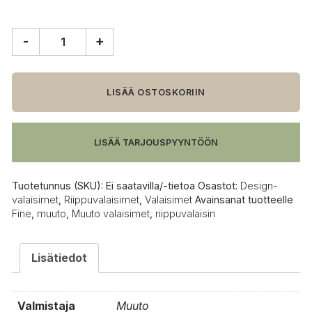
-
+
Muuto
Fine
riippuvalaisin,
90
LISÄÄ OSTOSKORIIN
cm
määrä
LISÄÄ TARJOUSPYYNTÖÖN
Tuotetunnus (SKU):
Ei saatavilla/-tietoa
Osastot:
Design-
valaisimet
,
Riippuvalaisimet
,
Valaisimet
Avainsanat tuotteelle
Fine
,
muuto
,
Muuto valaisimet
,
riippuvalaisin
Lisätiedot
Valmistaja
Muuto