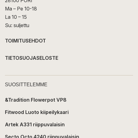
28100 PORI
Ma – Pe 10-18
La 10 – 15
Su: suljettu
TOIMITUSEHDOT
TIETOSUOJASELOSTE
SUOSITTELEMME
&Tradition Flowerpot VP8
Fitwood Luoto kiipeilykaari
Artek A331 riippuvalaisin
Secto Octo 4240 riippuvalaisin