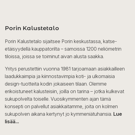
tuotteella
on
useampi
Porin Kalustetalo
muunnelma.
Voit
Porin Kalustetalo sijaitsee Porin keskustassa, katse-
tehdä
etäisyydellä kauppatorilta – samoissa 1200 neliömetrin
valinnat
tiloissa, joissa se toiminut aivan alusta saakka.
tuotteen
sivulla.
Yritys perustettiin vuonna 1981 tarjoamaan asiakkailleen
laadukkaimpia ja kiinnostavimpia koti- ja ulkomaisia
design-tuotteita kodin jokaiseen tilaan. Olemme
erikoistuneet kalusteisiin, joilla on tarina – jotka kulkevat
sukupolvelta toiselle. Vuosikymmenten ajan tämä
konsepti on palvellut asiakkaitamme, joita on kolmen
sukupolven aikana kertynyt jo kymmeniätuhansia.
Lue
lisää...