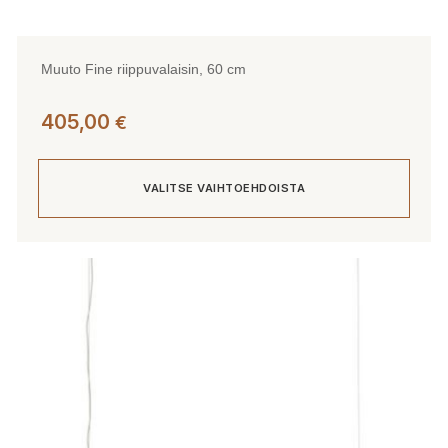
Muuto Fine riippuvalaisin, 60 cm
405,00
€
VALITSE VAIHTOEHDOISTA
Tällä
tuotteella
on
useampi
muunnelma.
Voit
tehdä
valinnat