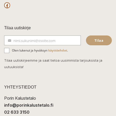
F
a
c
Tilaa uutiskirje
e
Tilaa
nimi.sukunimi@osoite.com
b
S
ä
o
Olen lukenut ja hyväksyn
käyttöehdot
.
h
k
o
Tilaa uutiskirjeemme ja saat tietoa uusimmista tarjouksista ja
ö
uutuuksista!
k
p
o
s
t
YHTEYSTIEDOT
i
Porin Kalustetalo
info@porinkalustetalo.fi
02 633 3150