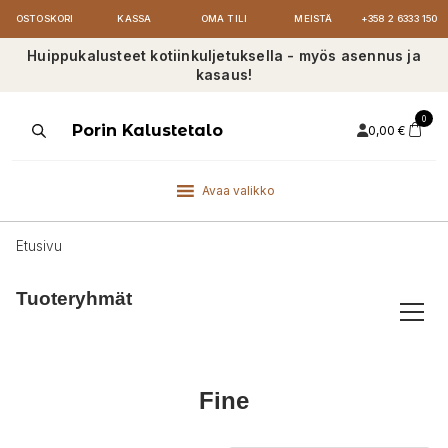
OSTOSKORI
KASSA
OMA TILI
MEISTÄ
+358 2 6333 150
Huippukalusteet kotiinkuljetuksella - myös asennus ja
kasaus!
0
Products
Porin Kalustetalo
0,00
€
search
Avaa valikko
Etusivu
Tuoteryhmät
Fine