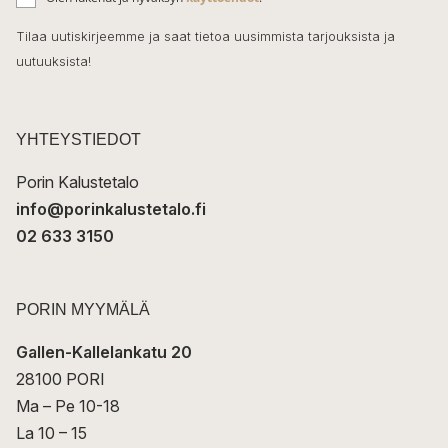
o
h
k
o
Tilaa uutiskirjeemme ja saat tietoa uusimmista tarjouksista ja
ö
uutuuksista!
k
p
o
s
t
YHTEYSTIEDOT
i
Porin Kalustetalo
info@porinkalustetalo.fi
02 633 3150
PORIN MYYMÄLÄ
Gallen-Kallelankatu 20
28100 PORI
Ma – Pe 10-18
La 10 – 15