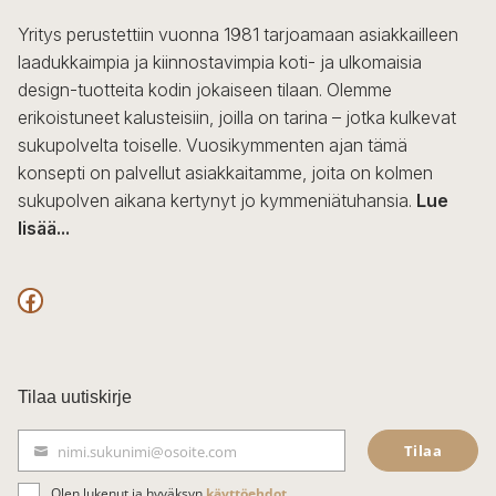
Yritys perustettiin vuonna 1981 tarjoamaan asiakkailleen
laadukkaimpia ja kiinnostavimpia koti- ja ulkomaisia
design-tuotteita kodin jokaiseen tilaan. Olemme
erikoistuneet kalusteisiin, joilla on tarina – jotka kulkevat
sukupolvelta toiselle. Vuosikymmenten ajan tämä
konsepti on palvellut asiakkaitamme, joita on kolmen
sukupolven aikana kertynyt jo kymmeniätuhansia.
Lue
lisää...
F
a
c
Tilaa uutiskirje
e
Tilaa
nimi.sukunimi@osoite.com
b
S
ä
Olen lukenut ja hyväksyn
käyttöehdot
.