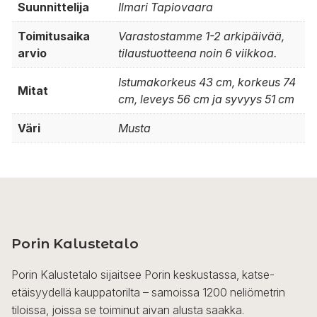
Suunnittelija
Ilmari Tapiovaara
Toimitusaika
Varastostamme 1-2 arkipäivää,
arvio
tilaustuotteena noin 6 viikkoa.
Istumakorkeus 43 cm, korkeus 74
Mitat
cm, leveys 56 cm ja syvyys 51 cm
Väri
Musta
Porin Kalustetalo
Porin Kalustetalo sijaitsee Porin keskustassa, katse-
etäisyydellä kauppatorilta – samoissa 1200 neliömetrin
tiloissa, joissa se toiminut aivan alusta saakka.