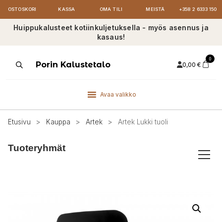
OSTOSKORI
KASSA
OMA TILI
MEISTÄ
+358 2 6333 150
Huippukalusteet kotiinkuljetuksella - myös asennus ja
kasaus!
0
Products
Porin Kalustetalo
0,00
€
search
Avaa valikko
Etusivu
>
Kauppa
>
Artek
>
Artek Lukki tuoli
Tuoteryhmät