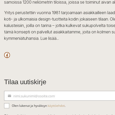
samoissa 1200 neliömetrin tiloissa, joissa se toiminut aivan a
Yritys perustettiin vuonna 1981 tarjoamaan asiakkailleen laa
koti- ja ulkomaisia design-tuotteita kodin jokaiseen tilaan. 
kalusteisiin, joilla on tarina – jotka kulkevat sukupolvelta to
tämä konsepti on palvellut asiakkaitamme, joita on kolmen s
kymmeniätuhansia.
Lue lisää...
Facebook
Tilaa uutiskirje
nimi.sukunimi@osoite.com
S
ä
Olen lukenut ja hyväksyn
käyttöehdot
.
h