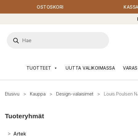
OSTOSKORI
KASS
Products
search
TUOTTEET
UUTTA VALIKOIMASSA
VARAS
Etusivu
>
Kauppa
>
Design-valaisimet
>
Louis Poulsen NJ
Tuoteryhmät
>
Artek