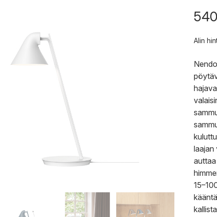
540
Alin hi
Nendon
pöytäv
hajaval
valais
sammut
sammut
kulutt
laajan
auttaa
himmen
15–100
kääntä
kallis