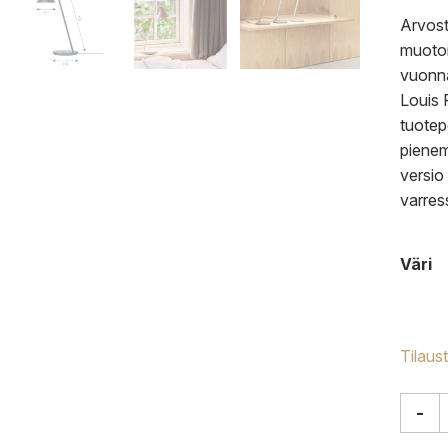
Arvost
muotoi
vuonna
Louis 
tuotep
pienem
versio
varres
Väri
Tilaus
-
Louis
Pouls