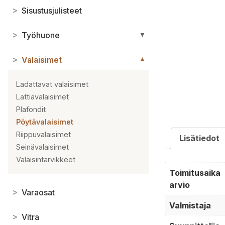
>
Sisustusjulisteet
>
Työhuone
▼
>
Valaisimet
▼
Ladattavat valaisimet
Lattiavalaisimet
Plafondit
Pöytävalaisimet
Riippuvalaisimet
Lisätiedot
Seinävalaisimet
Valaisintarvikkeet
Toimitusaika
arvio
>
Varaosat
Valmistaja
>
Vitra