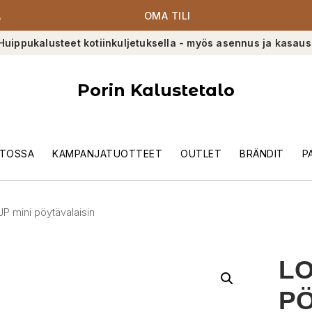
A
OMA TILI
Huippukalusteet kotiinkuljetuksella - myös asennus ja kasaus
Porin Kalustetalo
TOSSA
KAMPANJATUOTTEET
OUTLET
BRÄNDIT
P
P mini pöytävalaisin
LO
PÖ