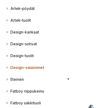
>
Artek-pöydät
>
Artek-tuolit
>
Design-kankaat
>
Design-sohvat
>
Design-tuolit
>
Design-valaisimet
>
Eteinen
▼
>
Fatboy riippukeinu
>
Fatboy säkkituoli