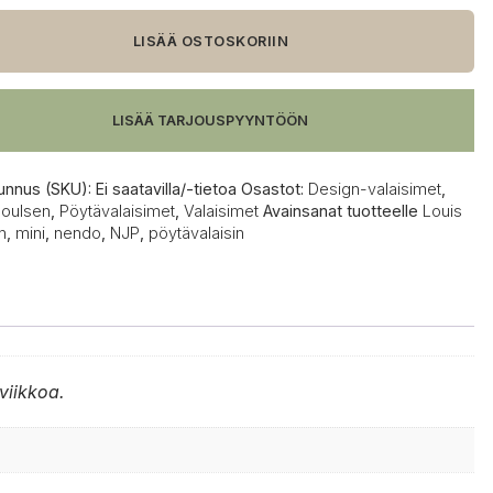
LISÄÄ OSTOSKORIIN
alaisin
LISÄÄ TARJOUSPYYNTÖÖN
unnus (SKU):
Ei saatavilla/-tietoa
Osastot:
Design-valaisimet
,
Poulsen
,
Pöytävalaisimet
,
Valaisimet
Avainsanat tuotteelle
Louis
n
,
mini
,
nendo
,
NJP
,
pöytävalaisin
viikkoa.