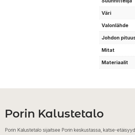
Suunnittelija
Väri
Valonlähde
Johdon pituu
Mitat
Materiaalit
Porin Kalustetalo
Porin Kalustetalo sijaitsee Porin keskustassa, katse-etäisyyd