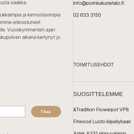
lusta saakka.
info@porinkalustetalo.fi
dukkaimpia ja kiinnostavimpia
02 633 3150
Olemme erikoistuneet
iselle. Vuosikymmenten ajan
ukupolven aikana kertynyt jo
TOIMITUSEHDOT
SUOSITTELEMME
&Tradition Flowerpot VP8
Tilaa
Fitwood Luoto kiipeilykaari
Artek A331 riippuvalaisin