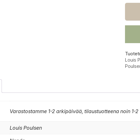
NJP
mini
pöytäv
määrä
Tuotet
Louis 
Poulse
Varastostamme 1-2 arkipäivää, tilaustuotteena noin 1-2 
Louis Poulsen