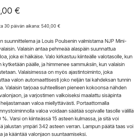
,00
€
nta 30 päivän aikana:
540,00
€
 suunnittelema ja Louis Poulsenin valmistama NJP Mini-
alaisin. Valaisin antaa pehmeää alaspäin suunnattua
oa, joka ei häikäise. Valo kirkastuu kiinteälle valotasolle, kun
in kytketään päälle, ja himmenee sammuksiin, kun valaisin
etaan. Valaisimessa on myös ajastintoiminto, joka
taa valon automaattisesti joko neljän tai kahdeksan tunnin
ua. Valaisin tarjoaa suhteellisen pieneen kokoonsa nähden
 valonjaon, ja varjostimen valkoiseksi maalattu sisäpinta
 heijastamaan valoa miellyttävästi. Portaattomalla
nystoiminnolla valoa voidaan säätää sopivalle tasolle välillä
 %. Varsi on kiinteässä 15 asteen kulmassa, ja sitä voi
ä jalustan ympäri 342 asteen verran. Lampun päätä taas voi
taa ja kääntää valonjaon suuntaamiseksi.