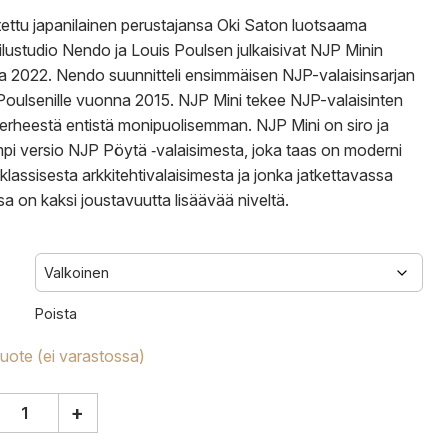
ettu japanilainen perustajansa Oki Saton luotsaama
lustudio Nendo ja Louis Poulsen julkaisivat NJP Minin
 2022. Nendo suunnitteli ensimmäisen NJP-valaisinsarjan
Poulsenille vuonna 2015. NJP Mini tekee NJP-valaisinten
erheestä entistä monipuolisemman. NJP Mini on siro ja
pi versio NJP Pöytä ‑valaisimesta, joka taas on moderni
 klassisesta arkkitehtivalaisimesta ja jonka jatkettavassa
sa on kaksi joustavuutta lisäävää niveltä.
Poista
tuote (ei varastossa)
+
en