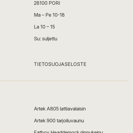
28100 PORI
Ma – Pe 10-18
La 10 – 15
Su: suljettu
TIETOSUOJASELOSTE
Artek A805 lattiavalaisin
Artek 900 tarjoiluvaunu
Fatboy Headdemock riippukeinu