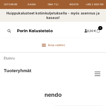
OSTOSKORI
KASSA
OMA TILI
MEISTÄ
+358 2 6333 150
Huippukalusteet kotiinkuljetuksella - myös asennus ja
kasaus!
0
Products
Porin Kalustetalo
0,00
€
search
Avaa valikko
Etusivu
Tuoteryhmät
nendo