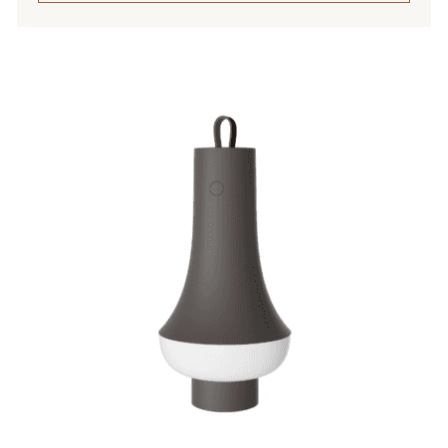
Tällä
tuotteella
on
useampi
muunnelma.
Voit
tehdä
valinnat
tuotteen
sivulla.