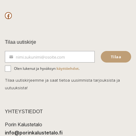
F
a
c
Tilaa uutiskirje
e
Tilaa
nimi.sukunimi@osoite.com
b
S
ä
o
Olen lukenut ja hyväksyn
käyttöehdot
.
h
k
o
Tilaa uutiskirjeemme ja saat tietoa uusimmista tarjouksista ja
ö
uutuuksista!
k
p
o
s
t
YHTEYSTIEDOT
i
Porin Kalustetalo
info@porinkalustetalo.fi