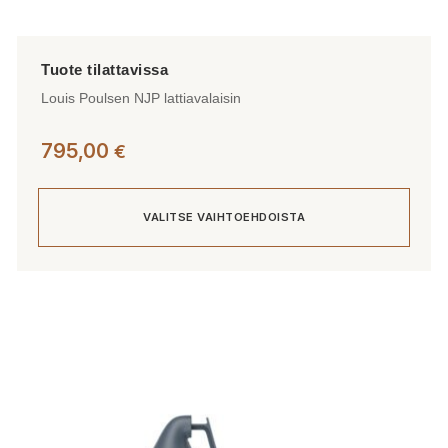
Louis Poulsen NJP lattiavalaisin
795,00
€
VALITSE VAIHTOEHDOISTA
Tällä
tuotteella
on
useampi
muunnelma.
Voit
tehdä