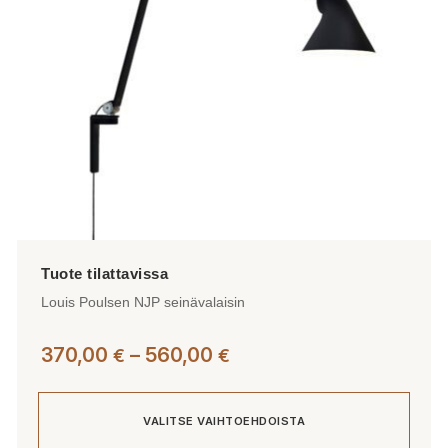
tuotteen
sivulla.
Louis Poulsen NJP seinävalaisin
Hintaluokka:
370,00
–
560,00
€
€
370,00 €
-
VALITSE VAIHTOEHDOISTA
560,00 €