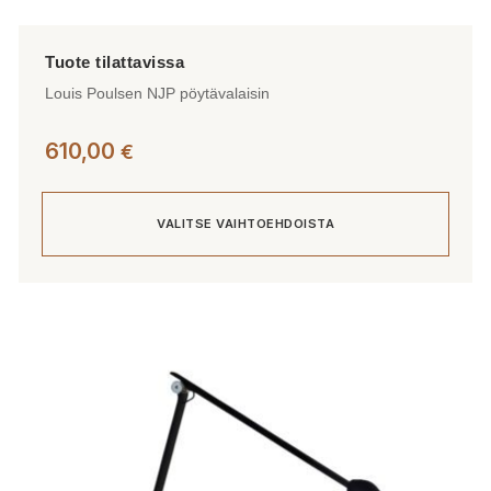
Louis Poulsen NJP pöytävalaisin
610,00
€
VALITSE VAIHTOEHDOISTA
Tällä
tuotteella
on
useampi
muunnelma.
Voit
tehdä
valinnat