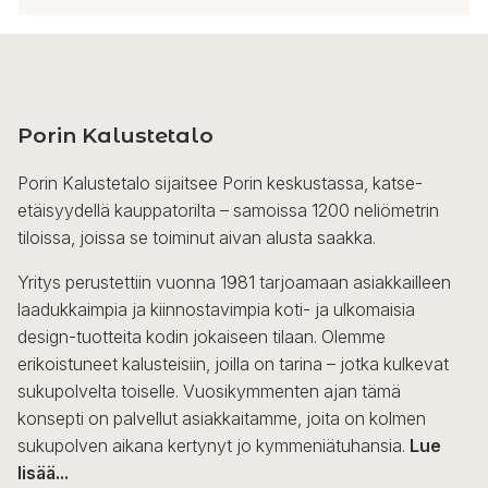
Porin Kalustetalo
Porin Kalustetalo sijaitsee Porin keskustassa, katse-
etäisyydellä kauppatorilta – samoissa 1200 neliömetrin
tiloissa, joissa se toiminut aivan alusta saakka.
Yritys perustettiin vuonna 1981 tarjoamaan asiakkailleen
laadukkaimpia ja kiinnostavimpia koti- ja ulkomaisia
design-tuotteita kodin jokaiseen tilaan. Olemme
erikoistuneet kalusteisiin, joilla on tarina – jotka kulkevat
sukupolvelta toiselle. Vuosikymmenten ajan tämä
konsepti on palvellut asiakkaitamme, joita on kolmen
sukupolven aikana kertynyt jo kymmeniätuhansia.
Lue
lisää...