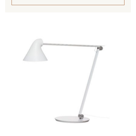
Tällä
tuotteella
on
useampi
muunnelma.
Voit
tehdä
valinnat
tuotteen
sivulla.