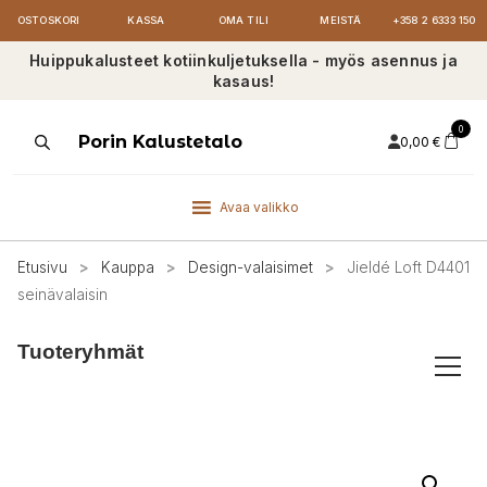
OSTOSKORI
KASSA
OMA TILI
MEISTÄ
+358 2 6333 150
Huippukalusteet kotiinkuljetuksella - myös asennus ja
kasaus!
0
Products
Porin Kalustetalo
0,00
€
search
Avaa valikko
Etusivu
>
Kauppa
>
Design-valaisimet
>
Jieldé Loft D4401
seinävalaisin
Tuoteryhmät