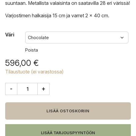
suuntaan. Metallista valaisinta on saatavilla 28 eri värissä!
Varjostimen halkaisija 15 cm ja varret 2 x 40 cm.
Väri
Poista
596,00
€
Tilaustuote (ei varastossa)
-
+
Jieldé
Loft
D4401
seinävalaisin
LISÄÄ OSTOSKORIIN
määrä
LISÄÄ TARJOUSPYYNTÖÖN