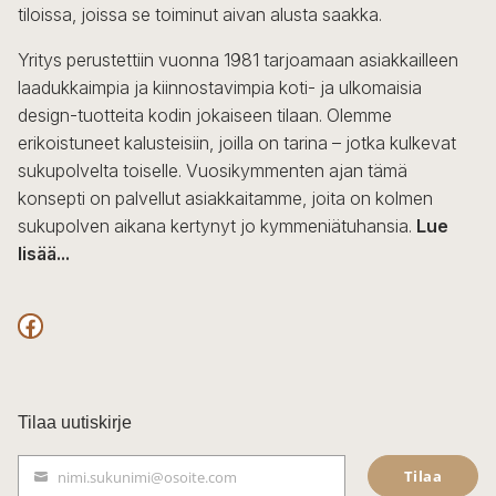
tiloissa, joissa se toiminut aivan alusta saakka.
Yritys perustettiin vuonna 1981 tarjoamaan asiakkailleen
laadukkaimpia ja kiinnostavimpia koti- ja ulkomaisia
design-tuotteita kodin jokaiseen tilaan. Olemme
erikoistuneet kalusteisiin, joilla on tarina – jotka kulkevat
sukupolvelta toiselle. Vuosikymmenten ajan tämä
konsepti on palvellut asiakkaitamme, joita on kolmen
sukupolven aikana kertynyt jo kymmeniätuhansia.
Lue
lisää...
F
a
c
Tilaa uutiskirje
e
Tilaa
nimi.sukunimi@osoite.com
b
S