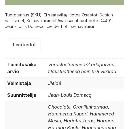
Tuotetunnus (SKU):
Ei saatavilla/-tietoa
Osastot:
Design-
valaisimet
,
Seinävalaisimet
Avainsanat tuotteelle
D4401
,
Jean-Louis Domecq
,
Jielde
,
Loft
,
seinävalaisin
Lisätiedot
Toimitusaika
Varastostamme 1-2 arkipäivää,
arvio
tilaustuotteena noin 6-8 viikkoa.
Valmistaja
Jieldé
Suunnittelija
Jean-Louis Domecq
Chocolate, Graniitinharmaa,
Hammered Kupari, Hammered
Musta, Harjattu Teräs, Harmaa,
Harmaa Khaki, Hopeanharmaa,