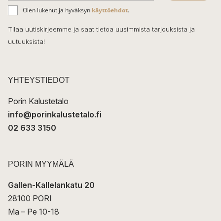
ä
o
Olen lukenut ja hyväksyn
käyttöehdot
.
h
k
o
Tilaa uutiskirjeemme ja saat tietoa uusimmista tarjouksista ja
ö
uutuuksista!
k
p
o
s
t
YHTEYSTIEDOT
i
Porin Kalustetalo
info@porinkalustetalo.fi
02 633 3150
PORIN MYYMÄLÄ
Gallen-Kallelankatu 20
28100 PORI
Ma – Pe 10-18