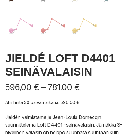
JIELDÉ LOFT D4401
SEINÄVALAISIN
Hintaluokka:
596,00
€
–
781,00
€
596,00 €
-
Alin hinta 30 päivän aikana:
596,00
€
781,00 €
Jieldén valmistama ja Jean-Louis Domecqin
suunnittelema Loft D4401 -seinävalaisin. Jämäkkä 3-
nivelinen valaisin on helppo suunnata suuntaan kuin