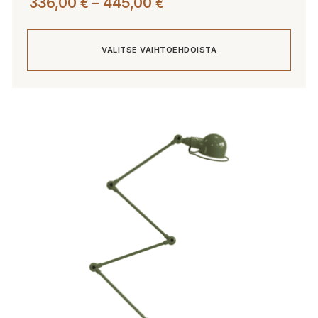
Hintaluokka:
336,00
–
445,00
€
€
336,00 €
-
VALITSE VAIHTOEHDOISTA
445,00 €
Tällä
tuotteella
on
useampi
muunnelma.
Voit
tehdä
valinnat
tuotteen
sivulla.