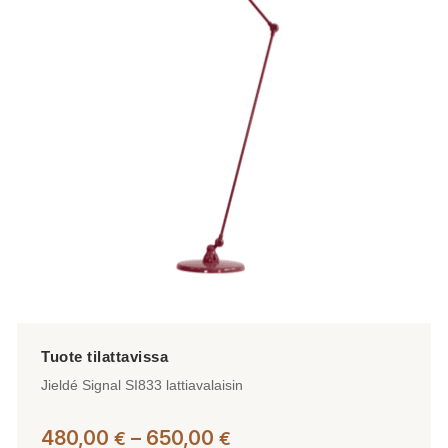
muunnelma.
Voit
tehdä
valinnat
tuotteen
sivulla.
Jieldé Signal SI833 lattiavalaisin
Hintaluokka:
480,00
–
650,00
€
€