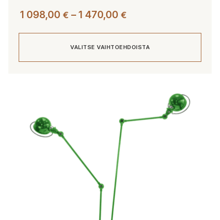
Hintaluokka:
1 098,00
–
1 470,00
€
€
1
098,00 €
VALITSE VAIHTOEHDOISTA
-
1
470,00 €
Tällä
tuotteella
on
useampi
muunnelma.
Voit
tehdä
valinnat
tuotteen
sivulla.