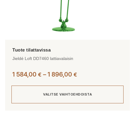
Jieldé Loft DD7460 lattiavalaisin
Hintaluokka:
1 584,00
–
1 896,00
€
€
1
584,00 €
VALITSE VAIHTOEHDOISTA
-
1
896,00 €
Tällä
tuotteella
on