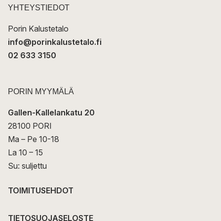
t
YHTEYSTIEDOT
i
Porin Kalustetalo
info@porinkalustetalo.fi
02 633 3150
PORIN MYYMÄLÄ
Gallen-Kallelankatu 20
28100 PORI
Ma – Pe 10-18
La 10 – 15
Su: suljettu
TOIMITUSEHDOT
TIETOSUOJASELOSTE