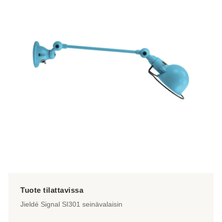
useampi
muunnelma.
Voit
tehdä
valinnat
tuotteen
sivulla.
Jieldé Signal SI301 seinävalaisin