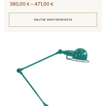
Hintaluokka:
380,00
–
471,00
€
€
380,00 €
-
VALITSE VAIHTOEHDOISTA
471,00 €
Tällä
tuotteella
on
useampi
muunnelma.
Voit
tehdä
valinnat
tuotteen
sivulla.