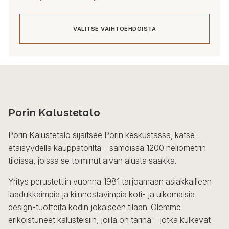
480,00 €
-
VALITSE VAIHTOEHDOISTA
650,00 €
Tällä
tuotteella
on
useampi
Porin Kalustetalo
muunnelma.
Voit
Porin Kalustetalo sijaitsee Porin keskustassa, katse-
tehdä
etäisyydellä kauppatorilta – samoissa 1200 neliömetrin
valinnat
tiloissa, joissa se toiminut aivan alusta saakka.
tuotteen
sivulla.
Yritys perustettiin vuonna 1981 tarjoamaan asiakkailleen
laadukkaimpia ja kiinnostavimpia koti- ja ulkomaisia
design-tuotteita kodin jokaiseen tilaan. Olemme
erikoistuneet kalusteisiin, joilla on tarina – jotka kulkevat