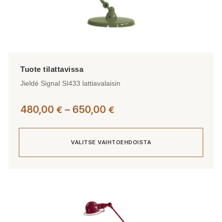
Jieldé Signal SI433 lattiavalaisin
Hintaluokka:
480,00
–
650,00
€
€
480,00 €
-
VALITSE VAIHTOEHDOISTA
650,00 €
Tällä
tuotteella
on
useampi