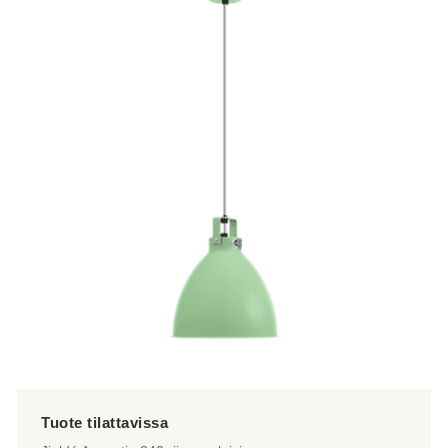
on
useampi
muunnelma.
Voit
tehdä
valinnat
tuotteen
sivulla.