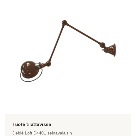
on
useampi
muunnelma.
Voit
tehdä
valinnat
tuotteen
sivulla.
Jieldé Loft D4401 seinävalaisin