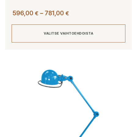
Hintaluokka:
596,00
–
781,00
€
€
596,00 €
-
VALITSE VAIHTOEHDOISTA
781,00 €
Tällä
tuotteella
on
useampi
muunnelma.
Voit
tehdä
valinnat
tuotteen
sivulla.