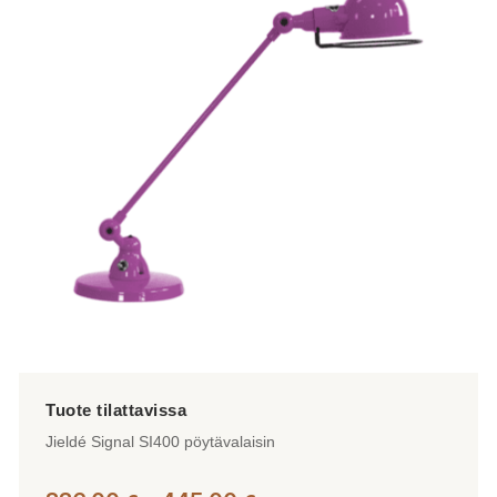
muunnelma.
Voit
tehdä
valinnat
tuotteen
sivulla.
Jieldé Signal SI400 pöytävalaisin