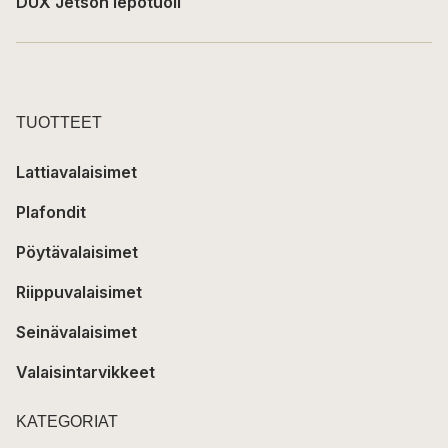
DUX Jetson lepotuoli
TUOTTEET
Lattiavalaisimet
Plafondit
Pöytävalaisimet
Riippuvalaisimet
Seinävalaisimet
Valaisintarvikkeet
KATEGORIAT