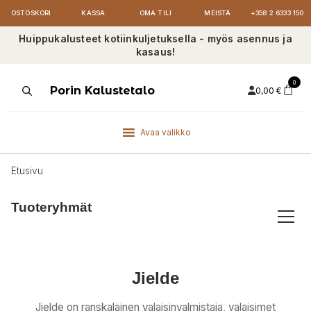
OSTOSKORI
KASSA
OMA TILI
MEISTÄ
+358 2 6333 150
Huippukalusteet kotiinkuljetuksella - myös asennus ja
kasaus!
0
Products
Porin Kalustetalo
0,00
€
search
Avaa valikko
Etusivu
Tuoteryhmät
Jielde
Jielde on ranskalainen valaisinvalmistaja, valaisimet