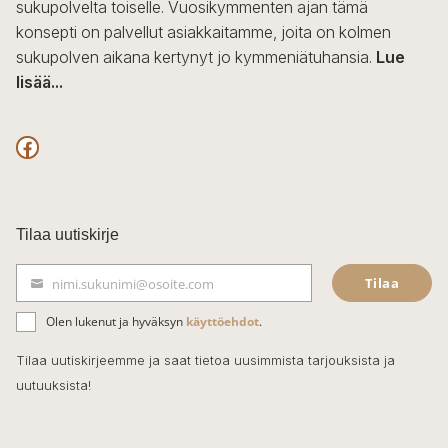
sukupolvelta toiselle. Vuosikymmenten ajan tämä
konsepti on palvellut asiakkaitamme, joita on kolmen
sukupolven aikana kertynyt jo kymmeniätuhansia.
Lue
lisää...
F
a
c
Tilaa uutiskirje
e
Tilaa
nimi.sukunimi@osoite.com
b
S
ä
o
Olen lukenut ja hyväksyn
käyttöehdot
.
h
k
o
Tilaa uutiskirjeemme ja saat tietoa uusimmista tarjouksista ja
ö
uutuuksista!
k
p
o
s