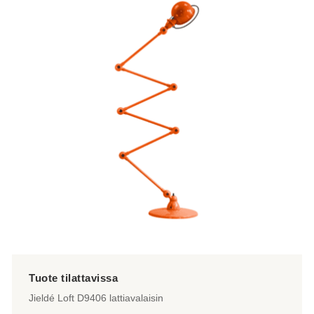
useampi
muunnelma.
Voit
tehdä
valinnat
tuotteen
sivulla.
Jieldé Loft D9406 lattiavalaisin