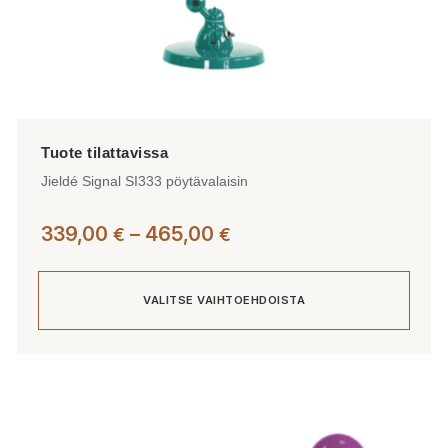
Jieldé Signal SI333 pöytävalaisin
Hintaluokka:
339,00
–
465,00
€
€
339,00 €
-
VALITSE VAIHTOEHDOISTA
465,00 €
Tällä
tuotteella
on
useampi