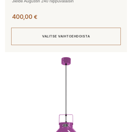
Jieldé Augustin 240 riippuvalaisin
400,00
€
VALITSE VAIHTOEHDOISTA
Tällä
tuotteella
on
useampi
muunnelma.
Voit
tehdä
valinnat
tuotteen
sivulla.