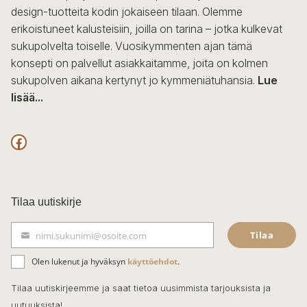
design-tuotteita kodin jokaiseen tilaan. Olemme
erikoistuneet kalusteisiin, joilla on tarina – jotka kulkevat
sukupolvelta toiselle. Vuosikymmenten ajan tämä
konsepti on palvellut asiakkaitamme, joita on kolmen
sukupolven aikana kertynyt jo kymmeniätuhansia.
Lue
lisää...
F
a
c
Tilaa uutiskirje
e
Tilaa
nimi.sukunimi@osoite.com
b
S
ä
o
Olen lukenut ja hyväksyn
käyttöehdot
.
h
k
o
Tilaa uutiskirjeemme ja saat tietoa uusimmista tarjouksista ja
ö
uutuuksista!