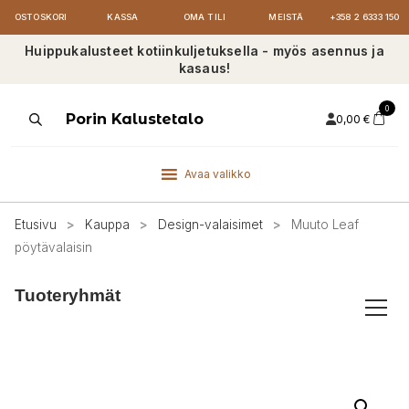
OSTOSKORI
KASSA
OMA TILI
MEISTÄ
+358 2 6333 150
Huippukalusteet kotiinkuljetuksella - myös asennus ja
kasaus!
0
Products
Porin Kalustetalo
0,00
€
search
Avaa valikko
Etusivu
>
Kauppa
>
Design-valaisimet
>
Muuto Leaf
pöytävalaisin
Tuoteryhmät