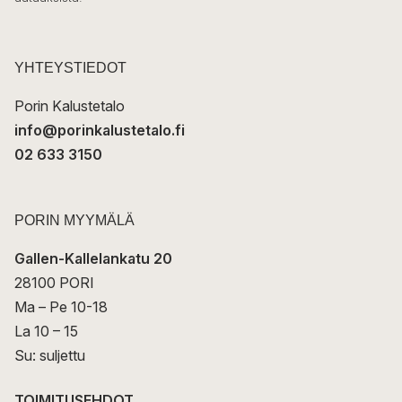
k
p
o
s
t
YHTEYSTIEDOT
i
Porin Kalustetalo
info@porinkalustetalo.fi
02 633 3150
PORIN MYYMÄLÄ
Gallen-Kallelankatu 20
28100 PORI
Ma – Pe 10-18
La 10 – 15
Su: suljettu
TOIMITUSEHDOT