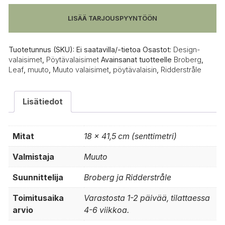
LISÄÄ TARJOUSPYYNTÖÖN
Tuotetunnus (SKU):
Ei saatavilla/-tietoa
Osastot:
Design-
valaisimet
,
Pöytävalaisimet
Avainsanat tuotteelle
Broberg
,
Leaf
,
muuto
,
Muuto valaisimet
,
pöytävalaisin
,
Ridderstråle
Lisätiedot
Mitat
18 × 41,5 cm (senttimetri)
Valmistaja
Muuto
Suunnittelija
Broberg ja Ridderstråle
Toimitusaika
Varastosta 1-2 päivää, tilattaessa
arvio
4-6 viikkoa.