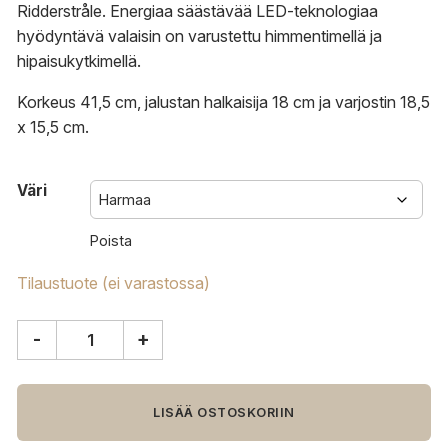
Ridderstråle. Energiaa säästävää LED-teknologiaa
hyödyntävä valaisin on varustettu himmentimellä ja
hipaisukytkimellä.
Korkeus 41,5 cm, jalustan halkaisija 18 cm ja varjostin 18,5
x 15,5 cm.
Väri
Poista
Tilaustuote (ei varastossa)
-
+
Muuto
Leaf
pöytävalaisin
määrä
LISÄÄ OSTOSKORIIN