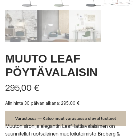
MUUTO LEAF
PÖYTÄVALAISIN
295,00
€
Alin hinta 30 päivän aikana:
295,00
€
Varastossa — Katso muut varastossa olevat tuotteet
Muuton siron ja elegantin Leaf-lattiavalaisimen on
suunnitellut ruotsalainen muotoilutoimisto Broberg &