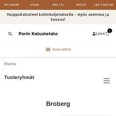
OSTOSKORI
KASSA
OMA TILI
MEISTÄ
+358 2 6333 150
Huippukalusteet kotiinkuljetuksella - myös asennus ja
kasaus!
0
Products
Porin Kalustetalo
0,00
€
search
Avaa valikko
Etusivu
Tuoteryhmät
Broberg