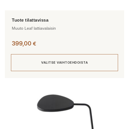
Muuto Leaf lattiavalaisin
399,00
€
VALITSE VAIHTOEHDOISTA
Tällä
tuotteella
on
useampi
muunnelma.
Voit
tehdä