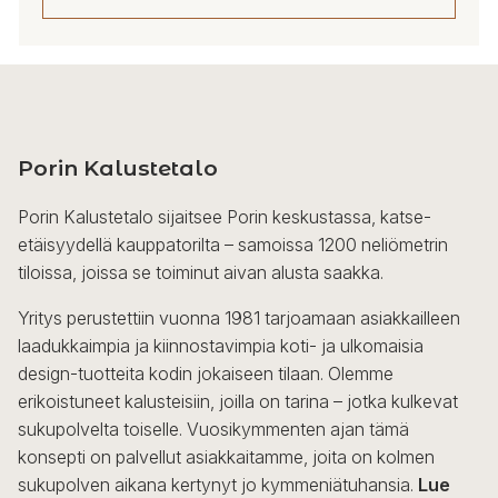
Tällä
tuotteella
on
useampi
Porin Kalustetalo
muunnelma.
Voit
Porin Kalustetalo sijaitsee Porin keskustassa, katse-
tehdä
etäisyydellä kauppatorilta – samoissa 1200 neliömetrin
valinnat
tiloissa, joissa se toiminut aivan alusta saakka.
tuotteen
sivulla.
Yritys perustettiin vuonna 1981 tarjoamaan asiakkailleen
laadukkaimpia ja kiinnostavimpia koti- ja ulkomaisia
design-tuotteita kodin jokaiseen tilaan. Olemme
erikoistuneet kalusteisiin, joilla on tarina – jotka kulkevat
sukupolvelta toiselle. Vuosikymmenten ajan tämä
konsepti on palvellut asiakkaitamme, joita on kolmen
sukupolven aikana kertynyt jo kymmeniätuhansia.
Lue