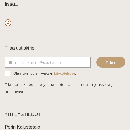
lisää...
F
a
c
Tilaa uutiskirje
e
Tilaa
nimi.sukunimi@osoite.com
b
S
ä
o
Olen lukenut ja hyväksyn
käyttöehdot
.
h
k
o
Tilaa uutiskirjeemme ja saat tietoa uusimmista tarjouksista ja
ö
uutuuksista!
k
p
o
s
t
YHTEYSTIEDOT
i
Porin Kalustetalo