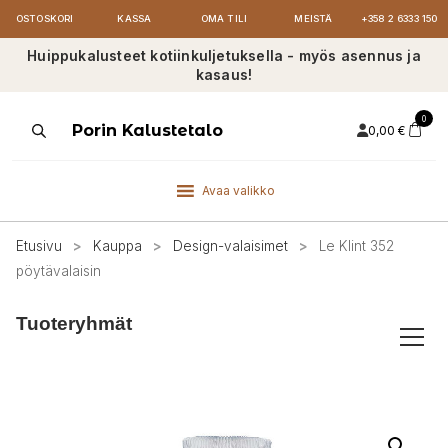
OSTOSKORI
KASSA
OMA TILI
MEISTÄ
+358 2 6333 150
Huippukalusteet kotiinkuljetuksella - myös asennus ja
kasaus!
0
Products
Porin Kalustetalo
0,00
€
search
Avaa valikko
Etusivu
>
Kauppa
>
Design-valaisimet
>
Le Klint 352
pöytävalaisin
Tuoteryhmät