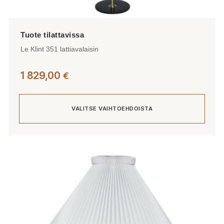
Le Klint 351 lattiavalaisin
1 829,00
€
VALITSE VAIHTOEHDOISTA
Tällä
tuotteella
on
useampi
muunnelma.
Voit
tehdä