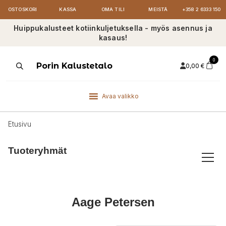
OSTOSKORI
KASSA
OMA TILI
MEISTÄ
+358 2 6333 150
Huippukalusteet kotiinkuljetuksella - myös asennus ja
kasaus!
0
Products
Porin Kalustetalo
0,00
€
search
Avaa valikko
Etusivu
Tuoteryhmät
Aage Petersen