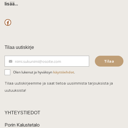
lisää...
F
a
c
Tilaa uutiskirje
e
Tilaa
nimi.sukunimi@osoite.com
b
S
ä
o
Olen lukenut ja hyväksyn
käyttöehdot
.
h
k
o
Tilaa uutiskirjeemme ja saat tietoa uusimmista tarjouksista ja
ö
uutuuksista!
k
p
o
s
t
YHTEYSTIEDOT
i
Porin Kalustetalo