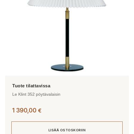
valinnat
tuotteen
sivulla.
Le Klint 352 pöytävalaisin
1 390,00
€
LISÄÄ OSTOSKORIIN