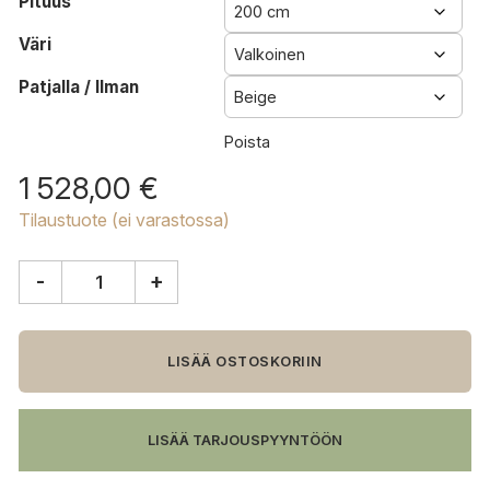
Pituus
Väri
Patjalla / Ilman
Poista
1 528,00
€
Tilaustuote (ei varastossa)
-
+
Kiteen
Huonekalutehdas
Aarre
vuodesohva
LISÄÄ OSTOSKORIIN
määrä
LISÄÄ TARJOUSPYYNTÖÖN