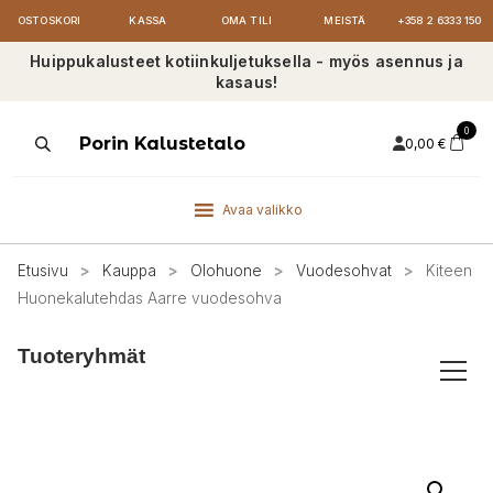
OSTOSKORI
KASSA
OMA TILI
MEISTÄ
+358 2 6333 150
Huippukalusteet kotiinkuljetuksella - myös asennus ja
kasaus!
0
Products
Porin Kalustetalo
0,00
€
search
Avaa valikko
Etusivu
>
Kauppa
>
Olohuone
>
Vuodesohvat
>
Kiteen
Huonekalutehdas Aarre vuodesohva
Tuoteryhmät