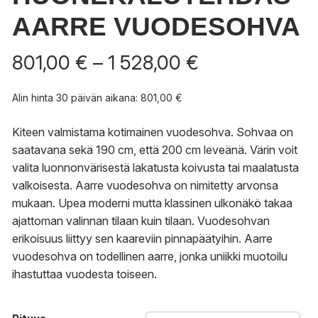
AARRE VUODESOHVA
Hintaluokka:
801,00
€
–
1 528,00
€
801,00 €
-
Alin hinta 30 päivän aikana:
801,00
€
1
528,00 €
Kiteen valmistama kotimainen vuodesohva. Sohvaa on
saatavana sekä 190 cm, että 200 cm leveänä. Värin voit
valita luonnonvärisestä lakatusta koivusta tai maalatusta
valkoisesta. Aarre vuodesohva on nimitetty arvonsa
mukaan. Upea moderni mutta klassinen ulkonäkö takaa
ajattoman valinnan tilaan kuin tilaan. Vuodesohvan
erikoisuus liittyy sen kaareviin pinnapäätyihin. Aarre
vuodesohva on todellinen aarre, jonka uniikki muotoilu
ihastuttaa vuodesta toiseen.