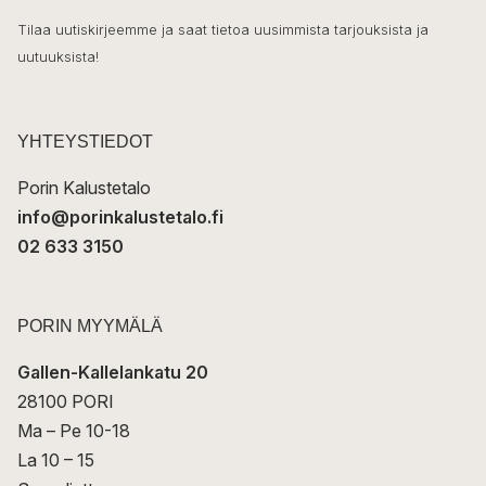
h
k
o
Tilaa uutiskirjeemme ja saat tietoa uusimmista tarjouksista ja
ö
uutuuksista!
k
p
o
s
t
YHTEYSTIEDOT
i
Porin Kalustetalo
info@porinkalustetalo.fi
02 633 3150
PORIN MYYMÄLÄ
Gallen-Kallelankatu 20
28100 PORI
Ma – Pe 10-18
La 10 – 15