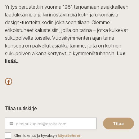
Yritys perustettiin vuonna 1981 tarjoamaan asiakkailleen
laadukkaimpia ja kiinnostavimpia koti- ja ulkomaisia
design-tuotteita kodin jokaiseen tilaan. Olemme
erikoistuneet kalusteisiin, joilla on tarina – jotka kulkevat
sukupolvelta toiselle. Vuosikymmenten ajan tämä
konsepti on palvellut asiakkaitamme, joita on kolmen
sukupolven aikana kertynyt jo kymmeniätuhansia.
Lue
lisää...
F
a
c
Tilaa uutiskirje
e
Tilaa
nimi.sukunimi@osoite.com
b
S
ä
o
Olen lukenut ja hyväksyn
käyttöehdot
.