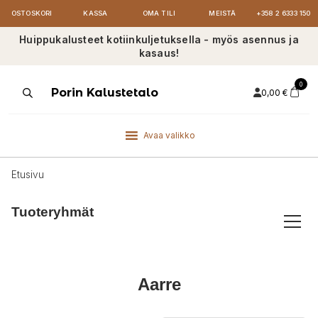
OSTOSKORI
KASSA
OMA TILI
MEISTÄ
+358 2 6333 150
Huippukalusteet kotiinkuljetuksella - myös asennus ja
kasaus!
0
Products
Porin Kalustetalo
0,00
€
search
Avaa valikko
Etusivu
Tuoteryhmät
Aarre