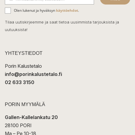
b
S
ä
o
Olen lukenut ja hyväksyn
käyttöehdot
.
h
k
o
Tilaa uutiskirjeemme ja saat tietoa uusimmista tarjouksista ja
ö
uutuuksista!
k
p
o
s
t
YHTEYSTIEDOT
i
Porin Kalustetalo
info@porinkalustetalo.fi
02 633 3150
PORIN MYYMÄLÄ
Gallen-Kallelankatu 20
28100 PORI
Ma – Pe 10-18