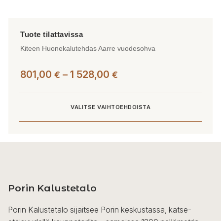
Kiteen Huonekalutehdas Aarre vuodesohva
Hintaluokka:
801,00
–
1 528,00
€
€
801,00 €
-
VALITSE VAIHTOEHDOISTA
1
528,00 €
Tällä
tuotteella
on
useampi
Porin Kalustetalo
muunnelma.
Voit
Porin Kalustetalo sijaitsee Porin keskustassa, katse-
tehdä