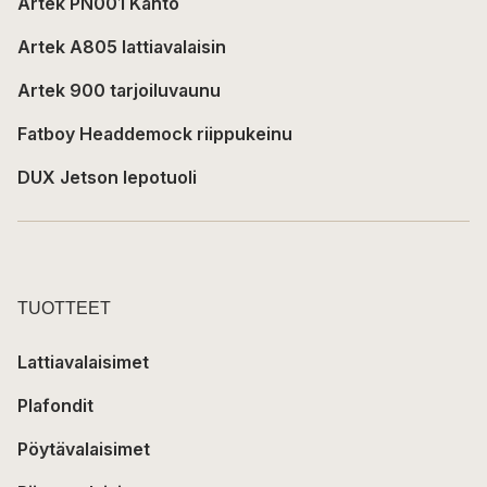
Artek PN001 Kanto
Artek A805 lattiavalaisin
Artek 900 tarjoiluvaunu
Fatboy Headdemock riippukeinu
DUX Jetson lepotuoli
TUOTTEET
Lattiavalaisimet
Plafondit
Pöytävalaisimet