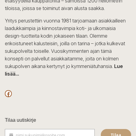
etäisyydellä kauppatorilta – samoissa 1200 neliömetrin
valinnat
tiloissa, joissa se toiminut aivan alusta saakka.
tuotteen
sivulla.
Yritys perustettiin vuonna 1981 tarjoamaan asiakkailleen
laadukkaimpia ja kiinnostavimpia koti- ja ulkomaisia
design-tuotteita kodin jokaiseen tilaan. Olemme
erikoistuneet kalusteisiin, joilla on tarina – jotka kulkevat
sukupolvelta toiselle. Vuosikymmenten ajan tämä
konsepti on palvellut asiakkaitamme, joita on kolmen
sukupolven aikana kertynyt jo kymmeniätuhansia.
Lue
lisää...
F
a
c
Tilaa uutiskirje
e
Tilaa
nimi.sukunimi@osoite.com