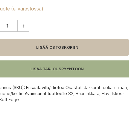
tuote (ei varastossa)
+
LISÄÄ OSTOSKORIIN
akkara
LISÄÄ TARJOUSPYYNTÖÖN
unnus (SKU):
Ei saatavilla/-tietoa
Osastot:
Jakkarat ruokailutilaan
,
uone/keittiö
Avainsanat tuotteelle
32
,
Baarijakkara
,
Hay
,
Iskos-
Soft Edge