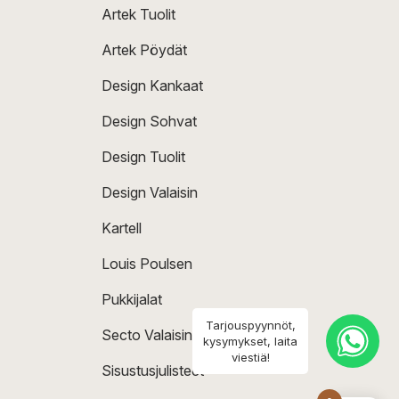
Artek Tuolit
Artek Pöydät
Design Kankaat
Design Sohvat
Design Tuolit
Design Valaisin
Kartell
Louis Poulsen
Pukkijalat
Tarjouspyynnöt,
Secto Valaisin
kysymykset, laita
viestiä!
Sisustusjulisteet