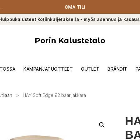
A
OMA TILI
Huippukalusteet kotiinkuljetuksella - myös asennus ja kasaus
Porin Kalustetalo
TOSSA
KAMPANJATUOTTEET
OUTLET
BRÄNDIT
P
utilaan
>
HAY Soft Edge 82 baarijakkara
HA
B