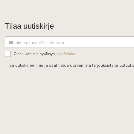
Tilaa uutiskirje
nimi.sukunimi@osoite.com
S
ä
Olen lukenut ja hyväksyn
käyttöehdot
.
h
k
Tilaa uutiskirjeemme ja saat tietoa uusimmista tarjouksista ja uutuuks
ö
p
o
s
t
i