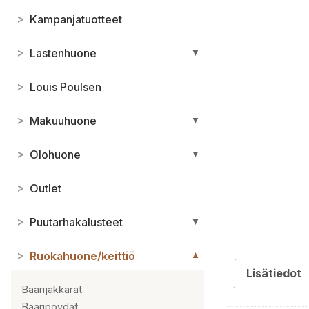
>
Kampanjatuotteet
>
Lastenhuone
▼
>
Louis Poulsen
>
Makuuhuone
▼
>
Olohuone
▼
>
Outlet
>
Puutarhakalusteet
▼
>
Ruokahuone/keittiö
▼
Lisätiedot
Baarijakkarat
Baaripöydät