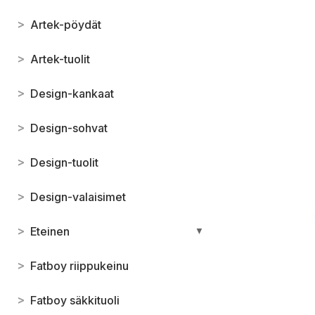
>
Artek-pöydät
>
Artek-tuolit
>
Design-kankaat
>
Design-sohvat
>
Design-tuolit
>
Design-valaisimet
>
Eteinen
▼
>
Fatboy riippukeinu
>
Fatboy säkkituoli