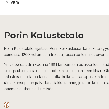
>
Vitra
Porin Kalustetalo
Porin Kalustetalo sijaitsee Porin keskustassa, katse-etäisyyd
samoissa 1200 neliömetrin tiloissa, joissa se toiminut aivan a
Yritys perustettiin vuonna 1981 tarjoamaan asiakkailleen laa
koti- ja ulkomaisia design-tuotteita kodin jokaiseen tilaan. 
kalusteisiin, joilla on tarina – jotka kulkevat sukupolvelta to
tämä konsepti on palvellut asiakkaitamme, joita on kolmen s
kymmeniätuhansia.
Lue lisää...
Facebook