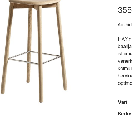
355
Alin hi
HAY:n 
baarij
istuim
vaneri
kolmiu
harvin
optim
Väri
Korke