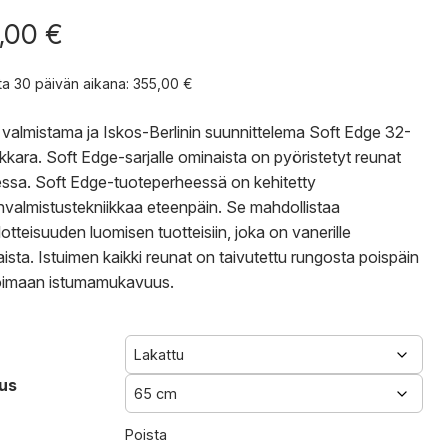
,00
€
nta 30 päivän aikana:
355,00
€
valmistama ja Iskos-Berlinin suunnittelema Soft Edge 32-
akkara. Soft Edge-sarjalle ominaista on pyöristetyt reunat
essa. Soft Edge-tuoteperheessä on kehitetty
nvalmistustekniikkaa eteenpäin. Se mahdollistaa
lotteisuuden luomisen tuotteisiin, joka on vanerille
aista. Istuimen kaikki reunat on taivutettu rungosta poispäin
oimaan istumamukavuus.
us
Poista