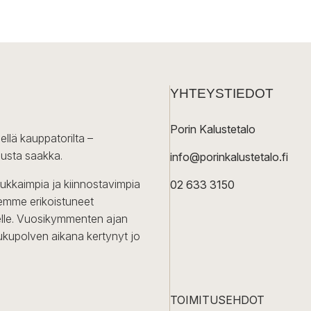
YHTEYSTIEDOT
Porin Kalustetalo
ellä kauppatorilta –
lusta saakka.
info@porinkalustetalo.fi
dukkaimpia ja kiinnostavimpia
02 633 3150
Olemme erikoistuneet
iselle. Vuosikymmenten ajan
ukupolven aikana kertynyt jo
TOIMITUSEHDOT