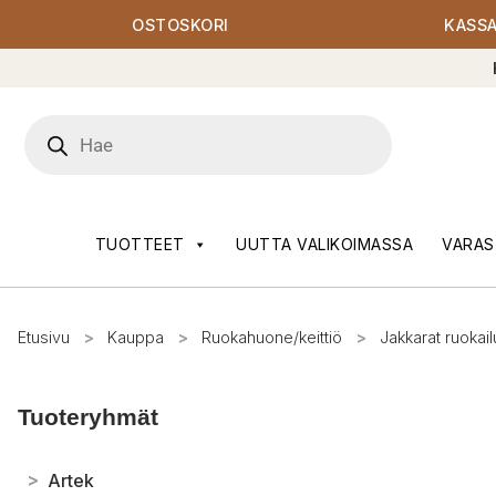
OSTOSKORI
KASS
Products
search
TUOTTEET
UUTTA VALIKOIMASSA
VARAS
Etusivu
>
Kauppa
>
Ruokahuone/keittiö
>
Jakkarat ruokail
Tuoteryhmät
>
Artek