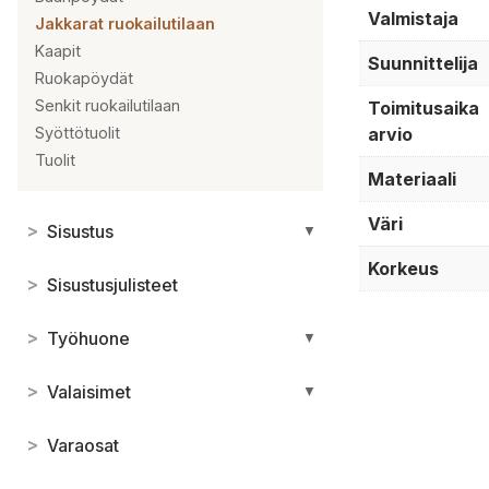
Valmistaja
Jakkarat ruokailutilaan
Kaapit
Suunnittelija
Ruokapöydät
Senkit ruokailutilaan
Toimitusaika
arvio
Syöttötuolit
Tuolit
Materiaali
Väri
>
Sisustus
▼
Korkeus
>
Sisustusjulisteet
>
Työhuone
▼
>
Valaisimet
▼
>
Varaosat