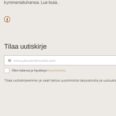
kymmeniätuhansia.
Lue lisää...
Facebook
Tilaa uutiskirje
nimi.sukunimi@osoite.com
S
ä
Olen lukenut ja hyväksyn
käyttöehdot
.
h
k
Tilaa uutiskirjeemme ja saat tietoa uusimmista tarjouksista ja uutuuks
ö
p
o
s
t
i