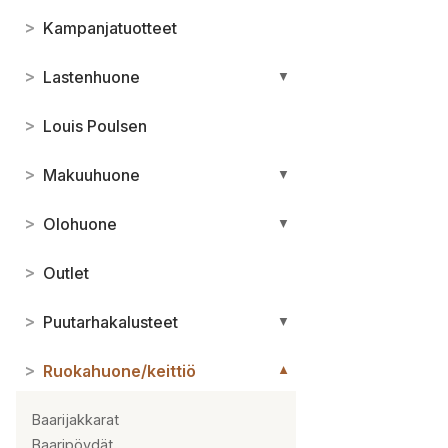
>
Kampanjatuotteet
>
Lastenhuone
▼
>
Louis Poulsen
>
Makuuhuone
▼
>
Olohuone
▼
>
Outlet
>
Puutarhakalusteet
▼
>
Ruokahuone/keittiö
▼
Baarijakkarat
Baaripöydät