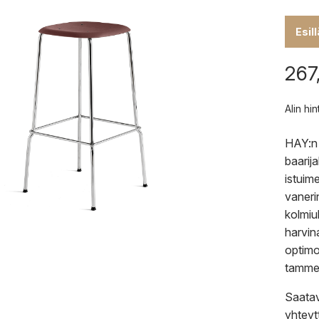
Esil
267
Alin hi
HAY:n 
baarij
istuim
vaneri
kolmiu
harvin
optimo
tammes
Saatavi
yhteyt