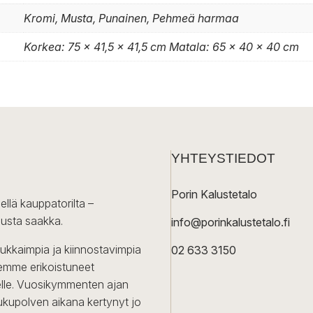
Kromi, Musta, Punainen, Pehmeä harmaa
Korkea: 75 x 41,5 x 41,5 cm Matala: 65 x 40 x 40 cm
YHTEYSTIEDOT
Porin Kalustetalo
ellä kauppatorilta –
lusta saakka.
info@porinkalustetalo.fi
dukkaimpia ja kiinnostavimpia
02 633 3150
Olemme erikoistuneet
iselle. Vuosikymmenten ajan
ukupolven aikana kertynyt jo