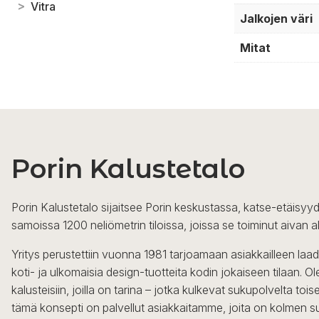
>
Vitra
Jalkojen väri
Mitat
Porin Kalustetalo
Porin Kalustetalo sijaitsee Porin keskustassa, katse-etäisyyd
samoissa 1200 neliömetrin tiloissa, joissa se toiminut aivan a
Yritys perustettiin vuonna 1981 tarjoamaan asiakkailleen laa
koti- ja ulkomaisia design-tuotteita kodin jokaiseen tilaan. 
kalusteisiin, joilla on tarina – jotka kulkevat sukupolvelta to
tämä konsepti on palvellut asiakkaitamme, joita on kolmen s