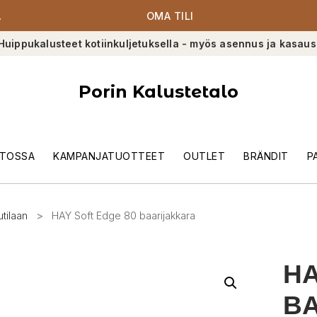
A
OMA TILI
Huippukalusteet kotiinkuljetuksella - myös asennus ja kasaus
Porin Kalustetalo
TOSSA
KAMPANJATUOTTEET
OUTLET
BRÄNDIT
P
utilaan
>
HAY Soft Edge 80 baarijakkara
HA
B