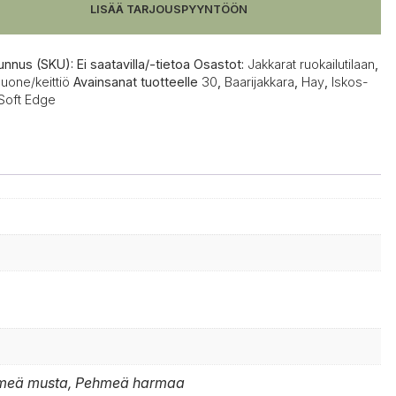
LISÄÄ TARJOUSPYYNTÖÖN
unnus (SKU):
Ei saatavilla/-tietoa
Osastot:
Jakkarat ruokailutilaan
,
uone/keittiö
Avainsanat tuotteelle
30
,
Baarijakkara
,
Hay
,
Iskos-
Soft Edge
ehmeä musta, Pehmeä harmaa