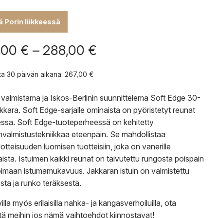
lä Porin liikkeessä
Hintaluokka:
,00
€
–
288,00
€
267,00 €
-
nta 30 päivän aikana:
267,00
€
288,00 €
valmistama ja Iskos-Berlinin suunnittelema Soft Edge 30-
akkara. Soft Edge-sarjalle ominaista on pyöristetyt reunat
essa. Soft Edge-tuoteperheessä on kehitetty
nvalmistustekniikkaa eteenpäin. Se mahdollistaa
lotteisuuden luomisen tuotteisiin, joka on vanerille
aista. Istuimen kaikki reunat on taivutettu rungosta poispäin
imaan istumamukavuus. Jakkaran istuin on valmistettu
ta ja runko teräksestä.
lla myös erilaisilla nahka- ja kangasverhoiluilla,
ota
tä
meihin jos nämä vaihtoehdot kiinnostavat!