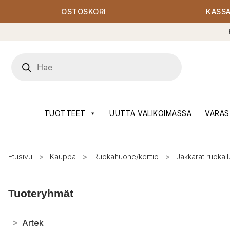
OSTOSKORI
KASS
Products
search
TUOTTEET
UUTTA VALIKOIMASSA
VARAS
Etusivu
>
Kauppa
>
Ruokahuone/keittiö
>
Jakkarat ruokail
Tuoteryhmät
>
Artek