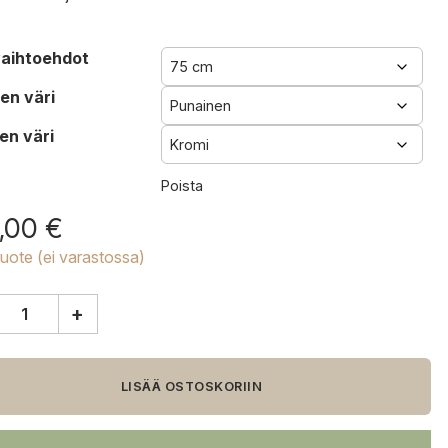
aihtoehdot
en väri
en väri
Poista
,00
€
tuote (ei varastossa)
+
LISÄÄ OSTOSKORIIN
akkara