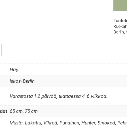
Tuotet
Ruokah
Berlin
,
Hay
Iskos-Berlin
Varastosta 1-2 päivää, tilattaessa 4-6 viikkoa.
dot
65 cm, 75 cm
Musta, Lakattu, Vihreä, Punainen, Hunter, Smoked, P