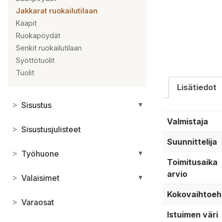
Jakkarat ruokailutilaan
Kaapit
Ruokapöydät
Senkit ruokailutilaan
Syöttötuolit
Tuolit
Lisätiedot
>
Sisustus
▼
Valmistaja
>
Sisustusjulisteet
Suunnittelija
>
Työhuone
▼
Toimitusaika
arvio
>
Valaisimet
▼
Kokovaihtoeh
>
Varaosat
Istuimen väri