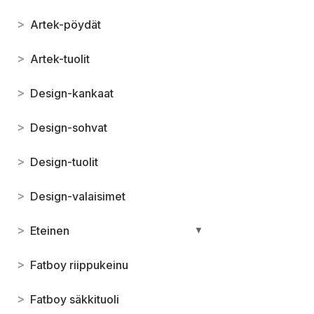
>
Artek-pöydät
>
Artek-tuolit
>
Design-kankaat
>
Design-sohvat
>
Design-tuolit
>
Design-valaisimet
>
Eteinen
▼
>
Fatboy riippukeinu
>
Fatboy säkkituoli