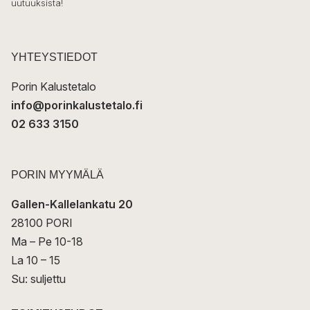
uutuuksista!
k
p
o
s
t
YHTEYSTIEDOT
i
Porin Kalustetalo
info@porinkalustetalo.fi
02 633 3150
PORIN MYYMÄLÄ
Gallen-Kallelankatu 20
28100 PORI
Ma – Pe 10-18
La 10 – 15
Su: suljettu