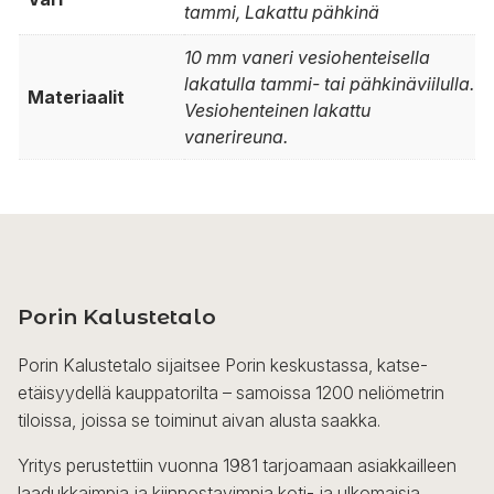
tammi, Lakattu pähkinä
10 mm vaneri vesiohenteisella
lakatulla tammi- tai pähkinäviilulla.
Materiaalit
Vesiohenteinen lakattu
vanerireuna.
Porin Kalustetalo
Porin Kalustetalo sijaitsee Porin keskustassa, katse-
etäisyydellä kauppatorilta – samoissa 1200 neliömetrin
tiloissa, joissa se toiminut aivan alusta saakka.
Yritys perustettiin vuonna 1981 tarjoamaan asiakkailleen
laadukkaimpia ja kiinnostavimpia koti- ja ulkomaisia