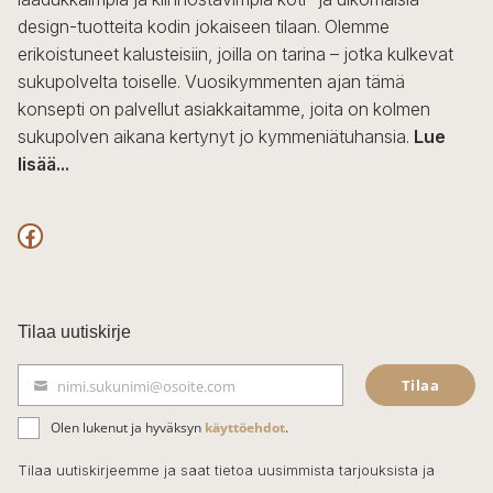
design-tuotteita kodin jokaiseen tilaan. Olemme
erikoistuneet kalusteisiin, joilla on tarina – jotka kulkevat
sukupolvelta toiselle. Vuosikymmenten ajan tämä
konsepti on palvellut asiakkaitamme, joita on kolmen
sukupolven aikana kertynyt jo kymmeniätuhansia.
Lue
lisää...
F
a
c
Tilaa uutiskirje
e
Tilaa
nimi.sukunimi@osoite.com
b
S
ä
o
Olen lukenut ja hyväksyn
käyttöehdot
.
h
k
o
Tilaa uutiskirjeemme ja saat tietoa uusimmista tarjouksista ja
ö