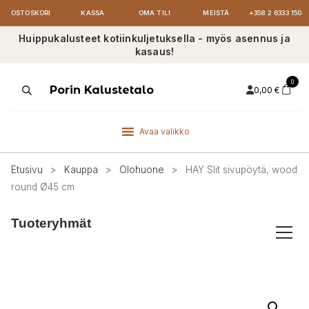
OSTOSKORI
KASSA
OMA TILI
MEISTÄ
+358 2 6333 150
Huippukalusteet kotiinkuljetuksella - myös asennus ja
kasaus!
0
Products
Porin Kalustetalo
0,00
€
search
Avaa valikko
Etusivu
>
Kauppa
>
Olohuone
>
HAY Slit sivupöytä, wood
round Ø45 cm
Tuoteryhmät