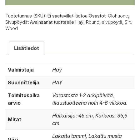
määrä
Tuotetunnus (SKU):
Ei saatavilla/-tietoa
Osastot:
Olohuone
,
Sivupöydät
Avainsanat tuotteelle
Hay
,
Round
,
sivupöytä
,
Slit
,
Wood
Lisätiedot
Valmistaja
Hay
Suunnittelija
HAY
Toimitusaika
Varastosta 1-2 arkipäivää,
arvio
tilaustuotteena noin 4-6 viikkoa.
Halkaisija: 45 cm, Korkeus: 35,5
Mitat
cm
Lakattu tammi, Lakattu musta
Väri