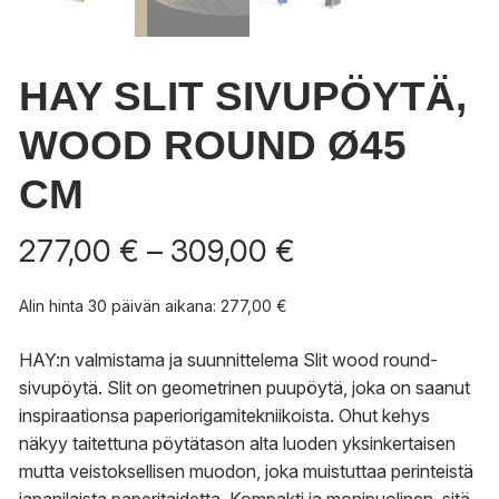
HAY SLIT SIVUPÖYTÄ,
WOOD ROUND Ø45
CM
Hintaluokka:
277,00
€
–
309,00
€
277,00 €
-
Alin hinta 30 päivän aikana:
277,00
€
309,00 €
HAY:n valmistama ja suunnittelema Slit wood round-
sivupöytä.
Slit on geometrinen puupöytä, joka on saanut
inspiraationsa paperiorigamitekniikoista. Ohut kehys
näkyy taitettuna pöytätason alta luoden yksinkertaisen
mutta veistoksellisen muodon, joka muistuttaa perinteistä