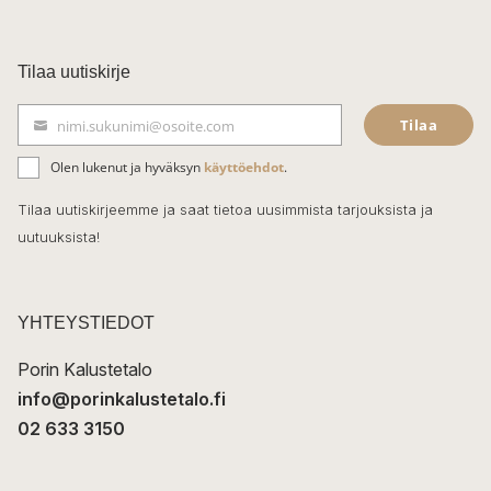
a
c
Tilaa uutiskirje
e
Tilaa
nimi.sukunimi@osoite.com
b
S
ä
o
Olen lukenut ja hyväksyn
käyttöehdot
.
h
k
o
Tilaa uutiskirjeemme ja saat tietoa uusimmista tarjouksista ja
ö
uutuuksista!
k
p
o
s
t
YHTEYSTIEDOT
i
Porin Kalustetalo
info@porinkalustetalo.fi
02 633 3150