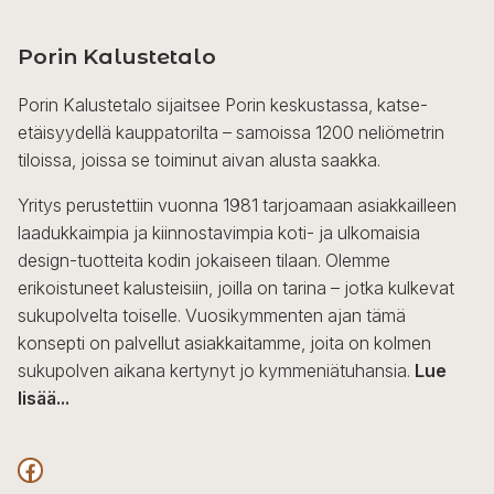
Porin Kalustetalo
Porin Kalustetalo sijaitsee Porin keskustassa, katse-
etäisyydellä kauppatorilta – samoissa 1200 neliömetrin
tiloissa, joissa se toiminut aivan alusta saakka.
Yritys perustettiin vuonna 1981 tarjoamaan asiakkailleen
laadukkaimpia ja kiinnostavimpia koti- ja ulkomaisia
design-tuotteita kodin jokaiseen tilaan. Olemme
erikoistuneet kalusteisiin, joilla on tarina – jotka kulkevat
sukupolvelta toiselle. Vuosikymmenten ajan tämä
konsepti on palvellut asiakkaitamme, joita on kolmen
sukupolven aikana kertynyt jo kymmeniätuhansia.
Lue
lisää...
F