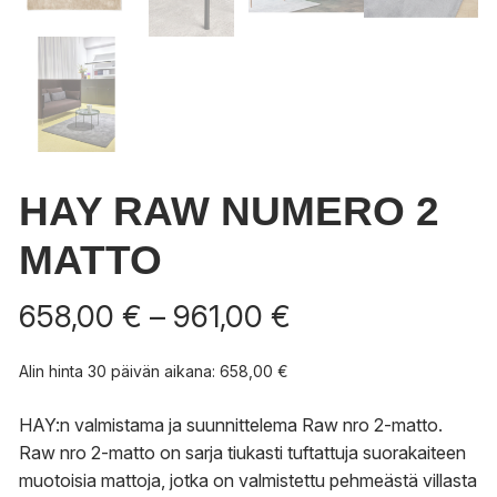
HAY RAW NUMERO 2
MATTO
Hintaluokka:
658,00
€
–
961,00
€
658,00 €
-
Alin hinta 30 päivän aikana:
658,00
€
961,00 €
HAY:n valmistama ja suunnittelema Raw nro 2-matto.
Raw nro 2-matto on sarja tiukasti tuftattuja suorakaiteen
muotoisia mattoja, jotka on valmistettu pehmeästä villasta