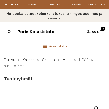
OSTOSKORI
KASSA
OMA TILI
MEISTÄ
+358 2 6333 150
Huippukalusteet kotiinkuljetuksella - myös asennus ja
kasaus!
0
Products
Porin Kalustetalo
0,00
€
search
Avaa valikko
Etusivu
>
Kauppa
>
Sisustus
>
Matot
>
HAY Raw
numero 2 matto
Tuoteryhmät