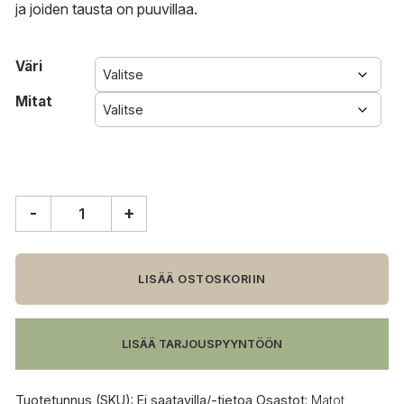
ja joiden tausta on puuvillaa.
Väri
Mitat
-
+
HAY
Raw
numero
2
LISÄÄ OSTOSKORIIN
matto
määrä
LISÄÄ TARJOUSPYYNTÖÖN
Tuotetunnus (SKU):
Ei saatavilla/-tietoa
Osastot:
Matot
,