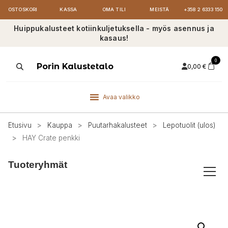
OSTOSKORI
KASSA
OMA TILI
MEISTÄ
+358 2 6333 150
Huippukalusteet kotiinkuljetuksella - myös asennus ja
kasaus!
0
Products
Porin Kalustetalo
0,00
€
search
Avaa valikko
Etusivu
>
Kauppa
>
Puutarhakalusteet
>
Lepotuolit (ulos)
>
HAY Crate penkki
Tuoteryhmät