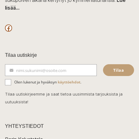
sukupolven aikana kertynyt jo kymmeniätuhansia.
Lue
lisää...
F
a
c
Tilaa uutiskirje
e
Tilaa
nimi.sukunimi@osoite.com
b
S
ä
o
Olen lukenut ja hyväksyn
käyttöehdot
.
h
k
o
Tilaa uutiskirjeemme ja saat tietoa uusimmista tarjouksista ja
ö
uutuuksista!
k
p
o
s
t
YHTEYSTIEDOT
i