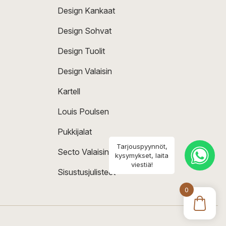
Design Kankaat
Design Sohvat
Design Tuolit
Design Valaisin
Kartell
Louis Poulsen
Pukkijalat
Tarjouspyynnöt,
Secto Valaisin
kysymykset, laita
viestiä!
Sisustusjulisteet
0