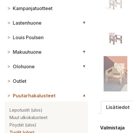
>
Kampanjatuotteet
>
Lastenhuone
▼
>
Louis Poulsen
>
Makuuhuone
▼
>
Olohuone
▼
>
Outlet
>
Puutarhakalusteet
▼
Lisätiedot
Lepotuolit (ulos)
Muut ulkokalusteet
Pöydät (ulos)
Valmistaja
Tuolit (ulos)