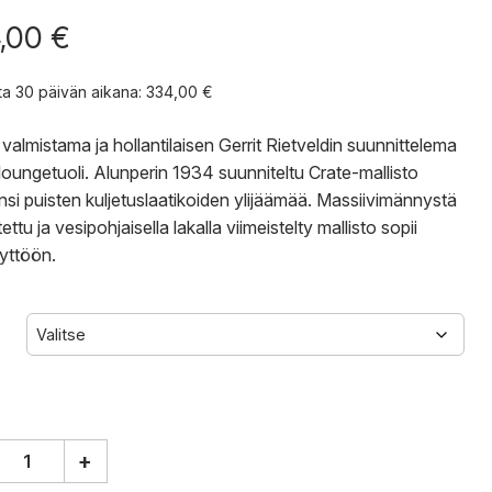
,00
€
nta 30 päivän aikana:
334,00
€
valmistama ja hollantilaisen Gerrit Rietveldin suunnittelema
loungetuoli. Alunperin 1934 suunniteltu Crate-mallisto
si puisten kuljetuslaatikoiden ylijäämää. Massiivimännystä
ettu ja vesipohjaisella lakalla viimeistelty mallisto sopii
yttöön.
+