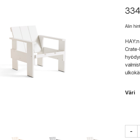
334
Alin hi
HAY:n 
Crate-
hyödyn
valmist
ulkokä
Väri
-
HAY