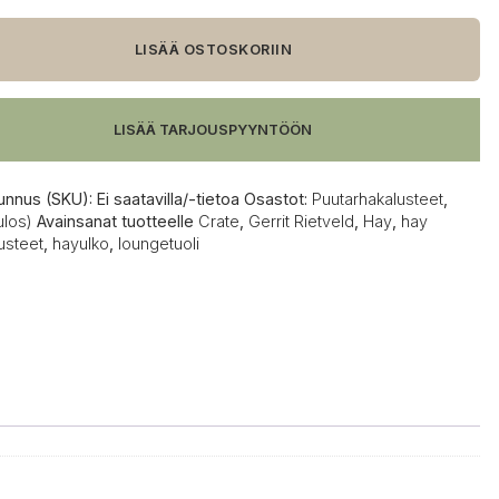
tuoli
LISÄÄ OSTOSKORIIN
LISÄÄ TARJOUSPYYNTÖÖN
unnus (SKU):
Ei saatavilla/-tietoa
Osastot:
Puutarhakalusteet
,
ulos)
Avainsanat tuotteelle
Crate
,
Gerrit Rietveld
,
Hay
,
hay
usteet
,
hayulko
,
loungetuoli