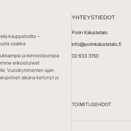
YHTEYSTIEDOT
Porin Kalustetalo
ellä kauppatorilta –
lusta saakka.
info@porinkalustetalo.fi
dukkaimpia ja kiinnostavimpia
02 633 3150
Olemme erikoistuneet
iselle. Vuosikymmenten ajan
ukupolven aikana kertynyt jo
TOIMITUSEHDOT