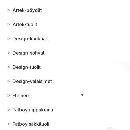
>
Artek-pöydät
>
Artek-tuolit
>
Design-kankaat
>
Design-sohvat
>
Design-tuolit
>
Design-valaisimet
>
Eteinen
▼
>
Fatboy riippukeinu
>
Fatboy säkkituoli