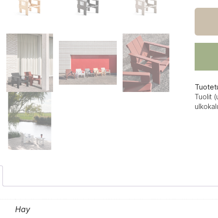
Crate
lounge
määrä
Tuotet
Tuolit (
ulkokal
Hay