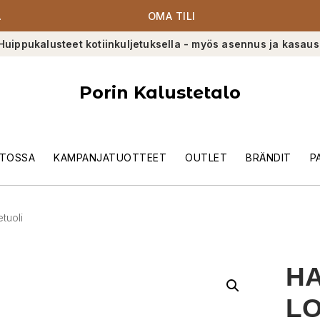
A
OMA TILI
Huippukalusteet kotiinkuljetuksella - myös asennus ja kasaus
Porin Kalustetalo
TOSSA
KAMPANJATUOTTEET
OUTLET
BRÄNDIT
P
tuoli
HA
L