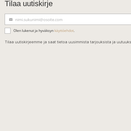
Tilaa uutiskirje
nimi.sukunimi@osoite.com
S
ä
Olen lukenut ja hyväksyn
käyttöehdot
.
h
k
Tilaa uutiskirjeemme ja saat tietoa uusimmista tarjouksista ja uutuuks
ö
p
o
s
t
i