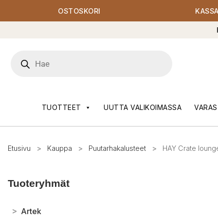
OSTOSKORI
KASS
Products
search
TUOTTEET
UUTTA VALIKOIMASSA
VARAS
Etusivu
>
Kauppa
>
Puutarhakalusteet
>
HAY Crate lounge
Tuoteryhmät
>
Artek