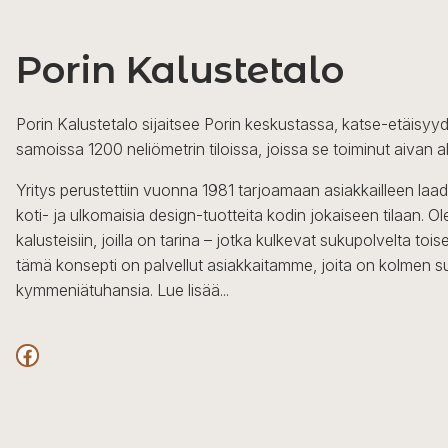
Porin Kalustetalo
Porin Kalustetalo sijaitsee Porin keskustassa, katse-etäisyyd
samoissa 1200 neliömetrin tiloissa, joissa se toiminut aivan a
Yritys perustettiin vuonna 1981 tarjoamaan asiakkailleen laa
koti- ja ulkomaisia design-tuotteita kodin jokaiseen tilaan. 
kalusteisiin, joilla on tarina – jotka kulkevat sukupolvelta to
tämä konsepti on palvellut asiakkaitamme, joita on kolmen s
kymmeniätuhansia.
Lue lisää...
Facebook