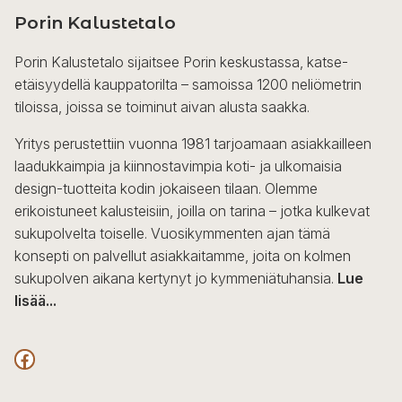
Porin Kalustetalo
Porin Kalustetalo sijaitsee Porin keskustassa, katse-
etäisyydellä kauppatorilta – samoissa 1200 neliömetrin
tiloissa, joissa se toiminut aivan alusta saakka.
Yritys perustettiin vuonna 1981 tarjoamaan asiakkailleen
laadukkaimpia ja kiinnostavimpia koti- ja ulkomaisia
design-tuotteita kodin jokaiseen tilaan. Olemme
erikoistuneet kalusteisiin, joilla on tarina – jotka kulkevat
sukupolvelta toiselle. Vuosikymmenten ajan tämä
konsepti on palvellut asiakkaitamme, joita on kolmen
sukupolven aikana kertynyt jo kymmeniätuhansia.
Lue
lisää...
F