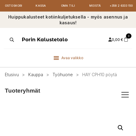
OSTOSKORI
KASSA
OMA TILI
MEISTÄ
+358 2 6333 150
Huippukalusteet kotiinkuljetuksella - myös asennus ja
kasaus!
0
Products
Porin Kalustetalo
0,00
€
search
Avaa valikko
Etusivu
>
Kauppa
>
Työhuone
>
HAY CPH10 pöytä
Tuoteryhmät