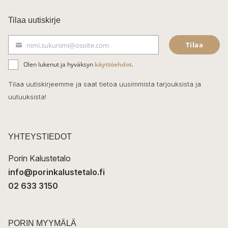
a
c
Tilaa uutiskirje
e
Tilaa
nimi.sukunimi@osoite.com
b
S
ä
o
Olen lukenut ja hyväksyn
käyttöehdot
.
h
k
o
Tilaa uutiskirjeemme ja saat tietoa uusimmista tarjouksista ja
ö
uutuuksista!
k
p
o
s
t
YHTEYSTIEDOT
i
Porin Kalustetalo
info@porinkalustetalo.fi
02 633 3150
PORIN MYYMÄLÄ