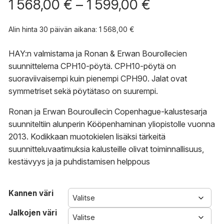
Hintaluokka:
1 568,00
€
–
1 599,00
€
1
568,00 €
Alin hinta 30 päivän aikana:
1 568,00
€
-
1
HAY:n valmistama ja Ronan & Erwan Bourollecien
599,00 €
suunnittelema CPH10-pöytä. CPH10-pöytä on
suoraviivaisempi kuin pienempi CPH90. Jalat ovat
symmetriset sekä pöytätaso on suurempi.
Ronan ja Erwan Bouroullecin Copenhague-kalustesarja
suunniteltiin alunperin Kööpenhaminan yliopistolle vuonna
2013. Kodikkaan muotokielen lisäksi tärkeitä
suunnitteluvaatimuksia kalusteille olivat toiminnallisuus,
kestävyys ja ja puhdistamisen helppous
Kannen väri
Jalkojen väri