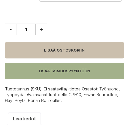
-
+
HAY
CPH10
pöytä
määrä
LISÄÄ OSTOSKORIIN
LISÄÄ TARJOUSPYYNTÖÖN
Tuotetunnus (SKU):
Ei saatavilla/-tietoa
Osastot:
Työhuone
,
Työpöydät
Avainsanat tuotteelle
CPH10
,
Erwan Bouroullec
,
Hay
,
Pöytä
,
Ronan Bouroullec
Lisätiedot