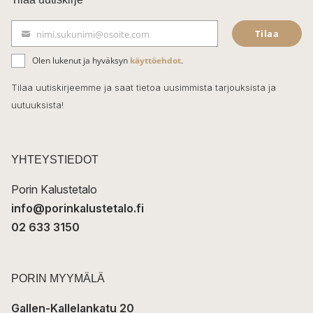
e
Tilaa
nimi.sukunimi@osoite.com
b
S
ä
o
Olen lukenut ja hyväksyn
käyttöehdot
.
h
k
o
Tilaa uutiskirjeemme ja saat tietoa uusimmista tarjouksista ja
ö
uutuuksista!
k
p
o
s
t
YHTEYSTIEDOT
i
Porin Kalustetalo
info@porinkalustetalo.fi
02 633 3150
PORIN MYYMÄLÄ
Gallen-Kallelankatu 20