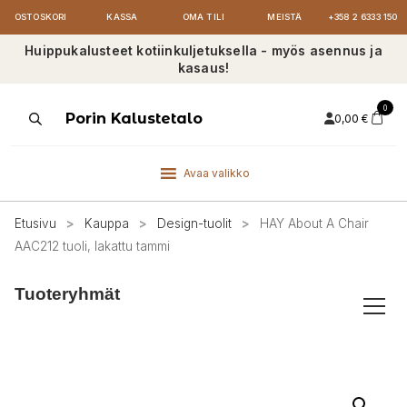
OSTOSKORI
KASSA
OMA TILI
MEISTÄ
+358 2 6333 150
Huippukalusteet kotiinkuljetuksella - myös asennus ja
kasaus!
0
Products
Porin Kalustetalo
0,00
€
search
Avaa valikko
Etusivu
>
Kauppa
>
Design-tuolit
>
HAY About A Chair
AAC212 tuoli, lakattu tammi
Tuoteryhmät