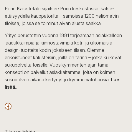
Porin Kalustetalo sijaitsee Porin keskustassa, katse-
etäisyydellä kauppatorilta – samoissa 1200 neliömetrin
tiloissa, joissa se toiminut aivan alusta saakka.
Yritys perustettiin vuonna 1981 tarjoamaan asiakkailleen
laadukkaimpia ja kiinnostavimpia koti- ja ulkomaisia
design-tuotteita kodin jokaiseen tilaan. Olemme
erikoistuneet kalusteisiin, joilla on tarina – jotka kulkevat
sukupolvelta toiselle. Vuosikymmenten ajan tämä
konsepti on palvellut asiakkaitamme, joita on kolmen
sukupolven aikana kertynyt jo kymmeniätuhansia.
Lue
lisää...
F
a
c
Tilaa uutiskirje