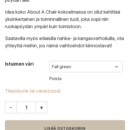
pöydän alle.
Idea koko About A Chair-kokoelmassa on ollut kehittää
yksinkertainen ja toiminnallinen tuoli, joka sopii niin
ruokapöydän ympäri kuin toimistoon.
Saatavilla myös erilaisilla nahka- ja kangasverhoiluilla,
ota
yhteyttä
meihin, jos nämä vaihtoehdot kiinnostavat!
Istuimen väri
Poista
Tilaustuote (ei varastossa)
-
+
HAY
About
A
Chair
LISÄÄ OSTOSKORIIN