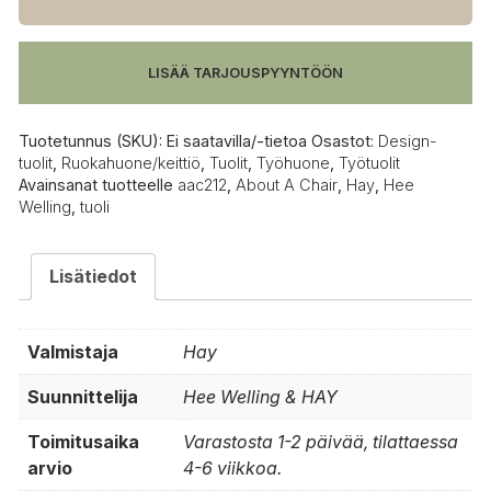
AAC212
tuoli,
lakattu
LISÄÄ TARJOUSPYYNTÖÖN
tammi
määrä
Tuotetunnus (SKU):
Ei saatavilla/-tietoa
Osastot:
Design-
tuolit
,
Ruokahuone/keittiö
,
Tuolit
,
Työhuone
,
Työtuolit
Avainsanat tuotteelle
aac212
,
About A Chair
,
Hay
,
Hee
Welling
,
tuoli
Lisätiedot
Valmistaja
Hay
Suunnittelija
Hee Welling & HAY
Toimitusaika
Varastosta 1-2 päivää, tilattaessa
arvio
4-6 viikkoa.