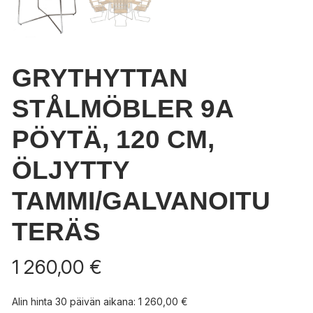
GRYTHYTTAN
STÅLMÖBLER 9A
PÖYTÄ, 120 CM,
ÖLJYTTY
TAMMI/GALVANOITU
TERÄS
1 260,00
€
Alin hinta 30 päivän aikana:
1 260,00
€