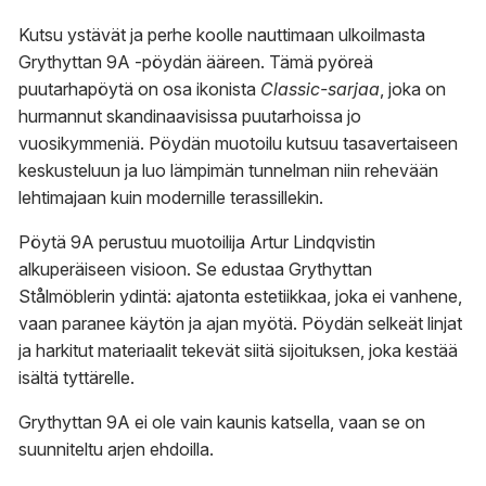
Kutsu ystävät ja perhe koolle nauttimaan ulkoilmasta
Grythyttan 9A -pöydän ääreen. Tämä pyöreä
puutarhapöytä on osa ikonista
Classic-sarjaa
, joka on
hurmannut skandinaavisissa puutarhoissa jo
vuosikymmeniä. Pöydän muotoilu kutsuu tasavertaiseen
keskusteluun ja luo lämpimän tunnelman niin rehevään
lehtimajaan kuin modernille terassillekin.
Pöytä 9A perustuu muotoilija Artur Lindqvistin
alkuperäiseen visioon. Se edustaa Grythyttan
Stålmöblerin ydintä: ajatonta estetiikkaa, joka ei vanhene,
vaan paranee käytön ja ajan myötä. Pöydän selkeät linjat
ja harkitut materiaalit tekevät siitä sijoituksen, joka kestää
isältä tyttärelle.
Grythyttan 9A ei ole vain kaunis katsella, vaan se on
suunniteltu arjen ehdoilla.