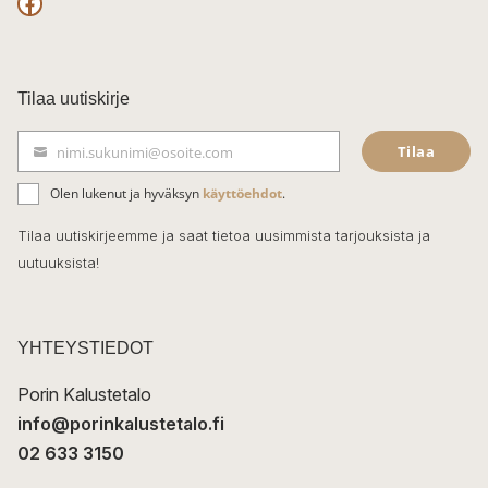
F
a
c
Tilaa uutiskirje
e
Tilaa
nimi.sukunimi@osoite.com
b
S
ä
o
Olen lukenut ja hyväksyn
käyttöehdot
.
h
k
o
Tilaa uutiskirjeemme ja saat tietoa uusimmista tarjouksista ja
ö
uutuuksista!
k
p
o
s
t
YHTEYSTIEDOT
i
Porin Kalustetalo
info@porinkalustetalo.fi
02 633 3150