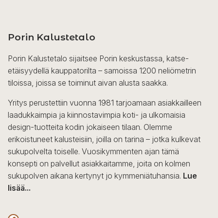
Porin Kalustetalo
Porin Kalustetalo sijaitsee Porin keskustassa, katse-
etäisyydellä kauppatorilta – samoissa 1200 neliömetrin
tiloissa, joissa se toiminut aivan alusta saakka.
Yritys perustettiin vuonna 1981 tarjoamaan asiakkailleen
laadukkaimpia ja kiinnostavimpia koti- ja ulkomaisia
design-tuotteita kodin jokaiseen tilaan. Olemme
erikoistuneet kalusteisiin, joilla on tarina – jotka kulkevat
sukupolvelta toiselle. Vuosikymmenten ajan tämä
konsepti on palvellut asiakkaitamme, joita on kolmen
sukupolven aikana kertynyt jo kymmeniätuhansia.
Lue
lisää...