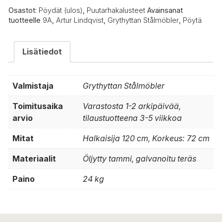
määrä
Osastot:
Pöydät (ulos)
,
Puutarhakalusteet
Avainsanat
tuotteelle
9A
,
Artur Lindqvist
,
Grythyttan Stålmöbler
,
Pöytä
Lisätiedot
Valmistaja
Grythyttan Stålmöbler
Toimitusaika
Varastosta 1-2 arkipäivää,
arvio
tilaustuotteena 3-5 viikkoa
Mitat
Halkaisija 120 cm, Korkeus: 72 cm
Materiaalit
Öljytty tammi, galvanoitu teräs
Paino
24 kg