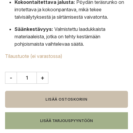
Kokoontaitettava jalusta:
Pöydän teräsrunko on
irrotettava ja kokoonpantava, mikä tekee
talvisäilytyksestä ja siirtämisestä vaivatonta.
Säänkestävyys:
Valmistettu laadukkaista
materiaaleista, jotka on tehty kestämään
pohjoismaista vaihtelevaa säätä.
Tilaustuote (ei varastossa)
-
+
Grythyttan
Stålmöbler
9A
pöytä,
LISÄÄ OSTOSKORIIN
120
cm,
öljytty
LISÄÄ TARJOUSPYYNTÖÖN
tammi/galvanoitu
teräs