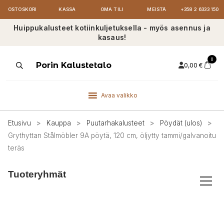
OSTOSKORI
KASSA
OMA TILI
MEISTÄ
+358 2 6333 150
Huippukalusteet kotiinkuljetuksella - myös asennus ja
kasaus!
0
Products
Porin Kalustetalo
0,00
€
search
Avaa valikko
Etusivu
>
Kauppa
>
Puutarhakalusteet
>
Pöydät (ulos)
>
Grythyttan Stålmöbler 9A pöytä, 120 cm, öljytty tammi/galvanoitu
teräs
Tuoteryhmät