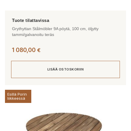
Grythyttan Stålmöbler 9A pöytä, 100 cm, öljytty
tammi/galvanoitu teräs
1 080,00
€
LISÄÄ OSTOSKORIIN
Esillä Porin
liikkeessä