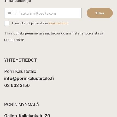
Tilaa uutiskirje
e
Tilaa
nimi.sukunimi@osoite.com
b
S
ä
o
Olen lukenut ja hyväksyn
käyttöehdot
.
h
k
o
Tilaa uutiskirjeemme ja saat tietoa uusimmista tarjouksista ja
ö
uutuuksista!
k
p
o
s
t
YHTEYSTIEDOT
i
Porin Kalustetalo
info@porinkalustetalo.fi
02 633 3150
PORIN MYYMÄLÄ
Gallen-Kallelankatu 20