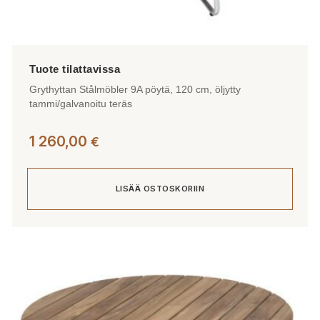
Grythyttan Stålmöbler 9A pöytä, 120 cm, öljytty
tammi/galvanoitu teräs
1 260,00
€
LISÄÄ OSTOSKORIIN