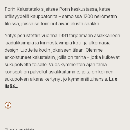
Porin Kalustetalo sijaitsee Porin keskustassa, katse-
etäisyydellä kauppatorilta – samoissa 1200 neliömetrin
tiloissa, joissa se toiminut aivan alusta saakka.
Yritys perustettiin vuonna 1981 tarjoamaan asiakkailleen
laadukkaimpia ja kiinnostavimpia koti- ja ulkomaisia
design-tuotteita kodin jokaiseen tilaan. Olemme
erikoistuneet kalusteisiin, joilla on tarina – jotka kulkevat
sukupolvelta toiselle. Vuosikymmenten ajan tämä
konsepti on palvellut asiakkaitamme, joita on kolmen
sukupolven aikana kertynyt jo kymmeniätuhansia.
Lue
lisää...
F
a
c