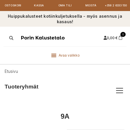
OSTOSKORI
KASSA
OMA TILI
MEISTÄ
+358 2 6333 150
Huippukalusteet kotiinkuljetuksella - myös asennus ja
kasaus!
0
Products
Porin Kalustetalo
0,00
€
search
Avaa valikko
Etusivu
Tuoteryhmät
9A